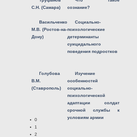
Труфанов
Что такое
С.Н. (Самара)
сознание?
Васильченко
Социально-
М.В. (Ростов-на-
психологические
Дону)
детерминанты
суицидального
поведения подростков
Голубова
Изучение
В.М.
особенностей
(Ставрополь)
социально-
психологической
адаптации солдат
срочной службы к
условиям армии
0
1
2