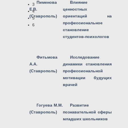
Пименова
Влияние
3
Е.В.
ценностных
4
(Ставрополь)
ориентаций на
5
профессиональное
6
становление
студентов-психологов
Фитьмова
Исследование
А.А.
динамики становления
(Ставрополь)
профессиональной
мотивации будущих
врачей
Гогуева М.М.
Развитие
(Ставрополь)
познавательной сферы
младших школьников