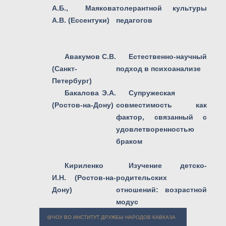
А.Б., Маякова
толерантной культуры
А.В. (Ессентуки)
педагогов
Авакумов С.В.
Естественно-научный
(Санкт-
подход в психоанализе
Петербург)
Бакалова Э.А.
Супружеская
(Ростов-на-Дону)
совместимость как
фактор, связанный с
удовлетворенностью
браком
Кириленко
Изучение детско-
И.Н. (Ростов-на-
родительских
Дону)
отношений: возрастной
модус
@ЧОУ ВО ИНСТИТУТ ДРУЖБЫ НАРОДОВ КАВКАЗА