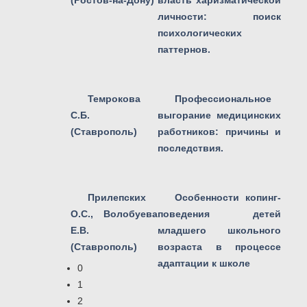
(Ростов-на-Дону)
власть харизматической
личности: поиск
психологических
паттернов.
Темрокова
Профессиональное
С.Б.
выгорание медицинских
(Ставрополь)
работников: причины и
последствия.
Прилепских
Особенности копинг-
О.С., Волобуева
поведения детей
Е.В.
младшего школьного
(Ставрополь)
возраста в процессе
адаптации к школе
0
1
2