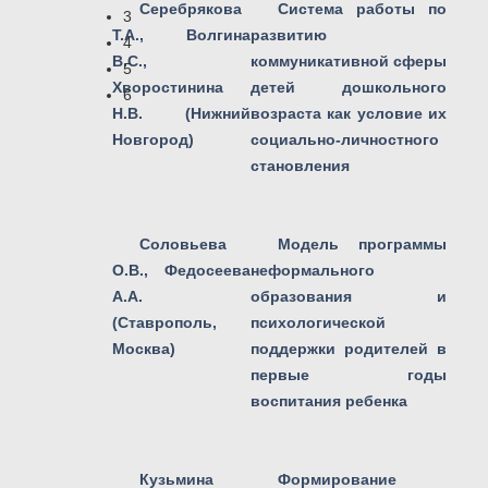
Серебрякова
Система работы по
3
Т.А., Волгина
развитию
4
В.С.,
коммуникативной сферы
5
Хворостинина
детей дошкольного
6
Н.В. (Нижний
возраста как условие их
Новгород)
социально-личностного
становления
Соловьева
Модель программы
О.В., Федосеева
неформального
А.А.
образования и
(Ставрополь,
психологической
Москва)
поддержки родителей в
первые годы
воспитания ребенка
Кузьмина
Формирование