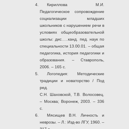
Кириллова М.И.
Педагогическое сопровождение
социализации младших
школьников с нарушением речи в
условиях общеобразовательной
школы: дис…..канд. пед. наук по
специальности 13.00.01. – общая
педагогика, история педагогики и
образования. – Ставрополь,
2006. – 165 с.
Логопедия: Методические
традиции и новаторство / Под
ред.
С.Н. Шаховской, Т.В. Волосовец.
– Москва; Воронеж, 2003. – 336
с.
Мясищев В.Н. Личность и
неврозы. – Л.: Изд-во ЛГУ, 1960. –
317 с.