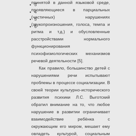
принятой в данной языковой среде,
3
проявляющиеся в парциальных
4
(частичных) нарушениях
5
(звукопроизношения, голоса, темпа и
6
ритма и т.д.) и обусловленные
расстройствами нормального
функционирования
психофизиологических механизмов
речевой деятельности [5].
Как правило, большинство детей с
нарушениями речи испытывают
проблемы в процессе социализации. В
своей теории культурно-исторического
развития психики Л.С. Выготский
обратил внимание на то, что любое
нарушение в развитии ограничивает
взаимодействие ребёнка с
окружающим его миром, мешает ему
овладеть культурой, социальным