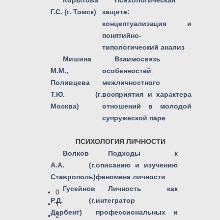
Корытова
Психологическая
Г.С. (г. Томск)
защита:
концептуализация и
понятийно-
типологический анализ
Мишина
Взаимосвязь
М.М.,
особенностей
Поливцева
межличностного
Т.Ю. (г.
восприятия и характера
Москва)
отношений в молодой
супружеской паре
ПСИХОЛОГИЯ ЛИЧНОСТИ
Волков
Подходы к
А.А. (г.
описанию и изучению
Ставрополь)
феномена личности
Гусейнов
Личность как
0
Р.Д. (г.
интегратор
1
Дербент)
профессиональных и
2