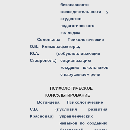
безопасности
жизнедеятельности у
студентов
педагогического
колледжа
Соловьева
Психологические
О.В., Климова
факторы,
Ю.А. (г.
обусловливающие
Ставрополь)
социализацию
младших школьников
с нарушением речи
ПСИХОЛОГИЧЕСКОЕ
КОНСУЛЬТИРОВАНИЕ
Вотинцева
Психологические
С.В. (г.
условия развития
Краснодар)
управленческих
навыков по созданию