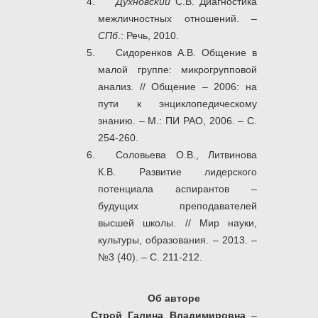
Духновский
С.В. Диагностика
межличностных отношений. –
СПб
.: Речь, 2010.
Сидоренков А.В. Общение в
малой группе: микрогрупповой
анализ. // Общение – 2006: на
пути к энциклопедическому
знанию. – М.: ПИ РАО, 2006. – С.
254-260.
Соловьева О.В., Литвинова
К.В. Развитие лидерского
потенциала аспирантов –
будущих преподавателей
высшей школы. // Мир науки,
культуры, образования. – 2013. –
№3 (40). – С. 211-212.
Об авторе
Строй Галина Владимировна
–