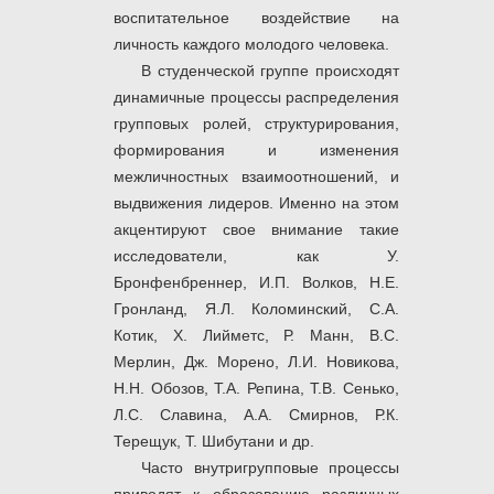
воспитательное воздействие на
личность каждого молодого человека.
В студенческой группе происходят
динамичные процессы распределения
групповых ролей, структурирования,
формирования и изменения
межличностных взаимоотношений, и
выдвижения лидеров. Именно на этом
акцентируют свое внимание такие
исследователи, как У.
Бронфенбреннер, И.П. Волков, Н.Е.
Гронланд, Я.Л. Коломинский, С.А.
Котик, Х. Лийметс, Р. Манн, В.С.
Мерлин, Дж. Морено, Л.И. Новикова,
Н.Н. Обозов, Т.А. Репина, Т.В. Сенько,
Л.С. Славина, А.А. Смирнов, Р.К.
Терещук, Т. Шибутани и др.
Часто внутригрупповые процессы