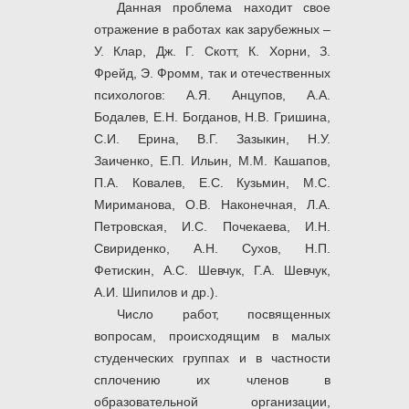
Данная проблема находит свое
отражение в работах как зарубежных –
У. Клар, Дж. Г. Скотт, К. Хорни, З.
Фрейд, Э. Фромм, так и отечественных
психологов: А.Я. Анцупов, А.А.
Бодалев, Е.Н. Богданов, Н.В. Гришина,
С.И. Ерина, В.Г. Зазыкин, Н.У.
Заиченко, Е.П. Ильин, М.М. Кашапов,
П.А. Ковалев, Е.С. Кузьмин, М.С.
Мириманова, О.В. Наконечная, Л.А.
Петровская, И.С. Почекаева, И.Н.
Свириденко, А.Н. Сухов, Н.П.
Фетискин, А.С. Шевчук, Г.А. Шевчук,
А.И. Шипилов и др.).
Число работ, посвященных
вопросам, происходящим в малых
студенческих группах и в частности
сплочению их членов в
образовательной организации,