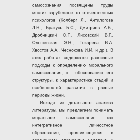
самосознания посвящены труды
многих зарубежных от отечественных
психологов (Колберг Л., Антилогова
Л.Н., Братусь Б.С., Дмитриев А.В.,
Дробницкий О.Г., Лисовский В.Г.,
Ольшевская Э.Н., Токарева В.А.
Хвостов А.А., Чеснокова И.И. и др.). В
этих работах содержатся различные
подходы к определению морального
самосознания, к обоснованию его
структуры, к характеристике стадий и
особенностей развития в разные
периоды жизни.
Исходя из детального анализа
литературы, мы предлагаем понимать
моральное самосознание как
интегративное личностное
образование, проявляющееся в