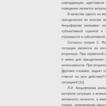
совладающее, адаптивное п
поведения является актуаль
В качестве одного из м
преодоления во многом за
Анцыферова указывает на
субъективной оценкой и 
отражаются в субъективной 
Согласно теории С. Ф
ситуации является ее ког
вторичная. При первичной 
я имею для преодоления эт
интенсивности. При вторичн
Другими словами, задает с
ответит на мои действия?»
ситуацией [11].
Л.И. Анцыферова указы
контроле ситуации и возмо
активность личности, а им
сторон, определение смысла