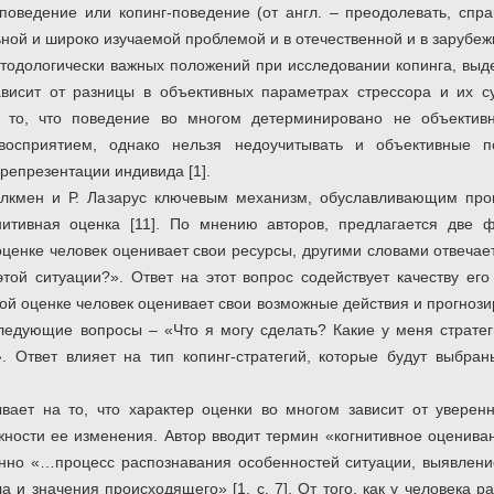
оведение или копинг-поведение (от англ. – преодолевать, справ
ной и широко изучаемой проблемой и в отечественной и в зарубежно
етодологически важных положений при исследовании копинга, выд
висит от разницы в объективных параметрах стрессора и их су
 то, что поведение во многом детерминировано не объективн
восприятием, однако нельзя недоучитывать и объективные по
репрезентации индивида [1].
олкмен и Р. Лазарус ключевым механизм, обуславливающим про
нитивная оценка [11]. По мнению авторов, предлагается две
оценке человек оценивает свои ресурсы, другими словами отвеча
ой ситуации?». Ответ на этот вопрос содействует качеству ег
ой оценке человек оценивает свои возможные действия и прогнози
ледующие вопросы – «Что я могу сделать? Какие у меня страте
. Ответ влияет на тип копинг-стратегий, которые будут выбра
вает на то, что характер оценки во многом зависит от уверен
жности ее изменения. Автор вводит термин «когнитивное оценива
енно «…процесс распознавания особенностей ситуации, выявлени
 и значения происходящего» [1, с. 7]. От того, как у человека р