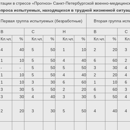
птации в стрессе «Прогноз» Санкт-Петербургской военно-медицинс
 опроса испытуемых, находящихся в трудной жизненной ситуа
Первая группа испытуемых (безработные)
Вторая группа ис
В
С
Н
В
С
Кл.чл.
%
Кл.чл.
%
Кл.чл.
%
Кл.чл.
%
Кл
4
40
5
50
1
10
2
20
3
1
10
5
50
4
40
6
60
2
-
-
5
50
5
50
3
30
4
1
10
5
50
4
40
2
20
4
1
10
3
30
6
60
1
10
6
3
30
5
50
2
20
6
60
3
3
30
4
40
3
30
5
50
4
2
20
3
30
5
50
4
40
4