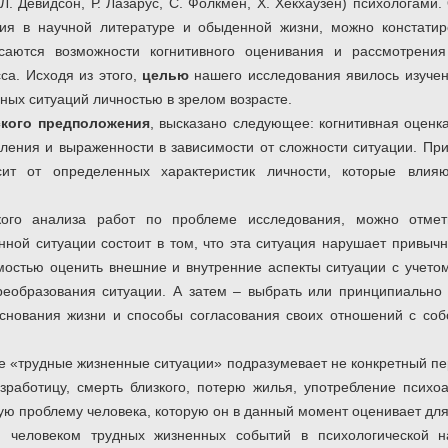
(Л. Девидсон, Р. Лазарус, С. Фолкмен, Х. Хекхаузен) психологами
тия в научной литературе и обыденной жизни, можно констатир
асаются возможности когнитивного оценивания и рассмотрени
са. Исходя из этого,
целью
нашего исследования явилось изучен
ных ситуаций личностью в зрелом возрасте.
ского предположения
, высказано следующее: когнитивная оценк
ения и выраженности в зависимости от сложности ситуации. При
сит от определенных характеристик личности, которые влия
кого анализа работ по проблеме исследования, можно отме
нной ситуации состоит в том, что эта ситуация нарушает привыч
мостью оценить внешние и внутренние аспекты ситуации с учето
реобразования ситуации. А затем – выбрать или принципиально
основания жизни и способы согласования своих отношений с со
е «трудные жизненные ситуации» подразумевает не конкретный пе
работицу, смерть близкого, потерю жилья, употребление психо
юбую проблему человека, которую он в данный момент оценивает дл
 человеком трудных жизненных событий в психологической на