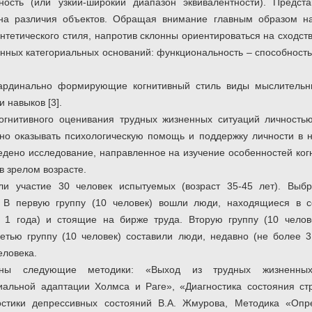
чность (или узкий-широкий диапазон эквивалентности). Предст
 на различия объектов. Обращая внимание главным образом н
нтетического стиля, напротив склонны ориентироваться на сходст
нных категориальных оснований: функциональность – способност
кардинально формирующие когнитивный стиль виды мыслительн
 навыков [3].
огнитивного оценивания трудных жизненных ситуаций личностью
о оказывать психологическую помощь и поддержку личности в н
едено исследование, направленное на изучение особенностей ког
в зрелом возрасте.
ли участие 30 человек испытуемых (возраст 35-45 лет). Вы
 В первую группу (10 человек) вошли люди, находящиеся в с
 1 года) и стоящие на бирже труда. Вторую группу (10 челов
етью группу (10 человек) составили люди, недавно (не более 
еловека.
ы следующие методики: «Выход из трудных жизненных 
циальной адаптации Холмса и Раге», «Диагностика состояния с
стики депрессивных состояний В.А. Жмурова, Методика «Опре