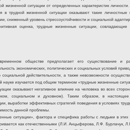
ой жизненной ситуации от определенных характеристик личности.
ия в трудной жизненной ситуации оказывают такие личностные 
мии, сниженный уровень стрессоустойчивости и социальной адапти
нитивная оценка,
трудные жизненные ситуации, совладающие 
временном обществе предполагает его существование и ра
льность экономических, политических и социальных условий прив
 социальной действительности, а также невозможности осуществл
ой науке изучается под общим термином «трудные жизненные ситу
уации оказывают негативное влияние на человека во всех сторон
еском, социальном и духовном). Таким образом, в настоящее
ии, выработки эффективных стратегий поведения в условиях труд
имость данной проблемы.
енные ситуации», фактора и специфика работы с людьми в этих
ивается как отечественными (Л.И. Анцыферова, Л.Ф. Бурлачук, Л.Г