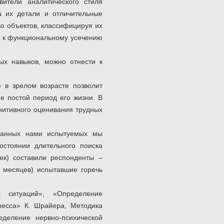
авители аналитического стиля
а их детали и отличительные
во объектов, классифицируя их
ь к функциональному усечению
ых навыков, можно отнести к
 в зрелом возрасте позволит
е постой период его жизни. В
нитивного оценивания трудных
бранных нами испытуемых мы
остоянии длительного поиска
ек) составили респонденты –
3 месяцев) испытавшие горечь
ситуаций», «Определение
тресса» К. Шрайера, Методика
деление нервно-психической