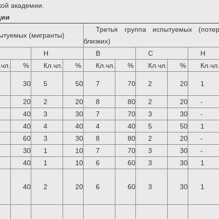
кой академии.
ции
Третья группа испытуемых (поте
пытуемых (мигранты)
близких)
Н
В
С
Н
.чл.
%
Кл.чл.
%
Кл.чл.
%
Кл.чл.
%
Кл.чл
30
5
50
7
70
2
20
1
20
2
20
8
80
2
20
-
40
3
30
7
70
3
30
-
40
4
40
4
40
5
50
1
60
3
30
8
80
2
20
-
30
1
10
7
70
3
30
-
40
1
10
6
60
3
30
1
40
2
20
6
60
3
30
1