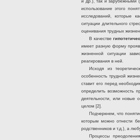
и др.), так и зарубежными 
использование этого поня
исследований, которые к
ситуации длительного стрес
оценивания трудных жизнен
В качестве
гипотетиче
имеет разную форму проявл
жизненной ситуации зави
реагирования в ней.
Исходя из теоретичес
особенность трудной жизне
ставит его перед необходи
определить возможность п
деятельности, или новые 
целом [2].
Подчеркнем, что поняти
которым можно отнести без
родственников и т.д.), а л
Процессы преодоления