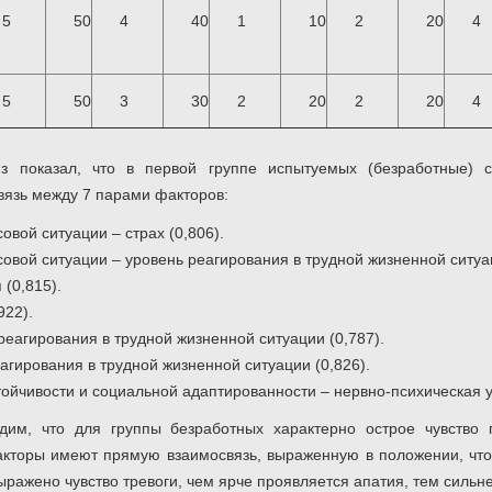
5
50
4
40
1
10
2
20
4
5
50
3
30
2
20
2
20
4
з показал, что в первой группе испытуемых (безработные) с
язь между 7 парами факторов:
овой ситуации – страх (0,806).
овой ситуации – уровень реагирования в трудной жизненной ситуац
(0,815).
922).
реагирования в трудной жизненной ситуации (0,787).
агирования в трудной жизненной ситуации (0,826).
тойчивости и социальной адаптированности – нервно-психическая ус
им, что для группы безработных характерно острое чувство п
акторы имеют прямую взаимосвязь, выраженную в положении, чт
выражено чувство тревоги, чем ярче проявляется апатия, тем силь