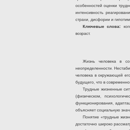
особенностей оценки трудн
интенсивность реагирован
страхи, дисфории и гипоти
Ключевые слова:
ког
возраст.
Жизнь человека в со
неопределенности. Нестаби
человека в окружающей его
будущего, что в современн
Трудные жизненные сит
(физическом, психологич
функционирования, адаптац
объясняет социальную знач
Понятие «трудные жизн
достаточно широко рассматр