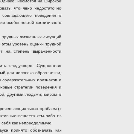
. Однако, несмотря на широкое
овать, что явно недостаточно
я совладающего поведения в
ие особенностей когнитивного
а трудных жизненных ситуаций
 этом уровень оценки трудной
ют на степень выраженности
тить следующее. Сущностная
ный для человека образ жизни,
м содержательных признаков и
 новые стратегии поведения и
бой, другими людьми, миром в
речень социальных проблем (к
активных веществ кем-либо из
я себя как непреодолимую.
уке принято обозначать как