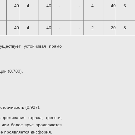
40
4
40
-
-
4
40
6
40
4
40
-
-
2
20
8
уществует устойчивая прямо
ии (0,780).
тойчивость (0,927).
ереживания страха, тревоги,
о чем более ярче проявляются
нее проявляется дисфория.