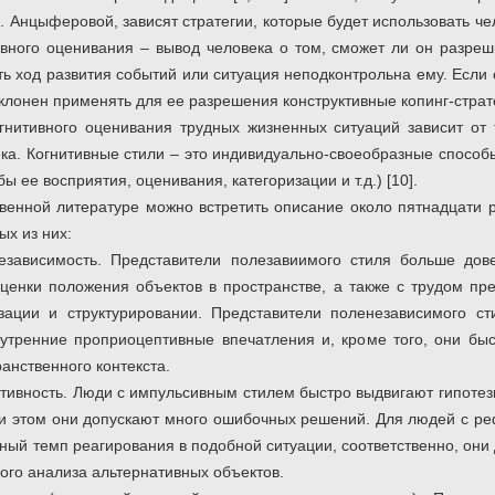
. Анцыферовой, зависят стратегии, которые будет использовать ч
тивного оценивания – вывод человека о том, сможет ли он разре
ть ход развития событий или ситуация неподконтрольна ему. Если
склонен применять для ее разрешения конструктивные копинг-страте
гнитивного оценивания трудных жизненных ситуаций зависит от т
ка. Когнитивные стили – это индивидуально-своеобразные спосо
ы ее восприятия, оценивания, категоризации и т.д.) [10].
венной литературе можно встретить описание около пятнадцати р
х из них:
независимость. Представители полезавиимого стиля больше до
ценки положения объектов в пространстве, а также с трудом п
зации и структурировании. Представители поленезависимого ст
нутренние проприоцептивные впечатления и, кроме того, они б
ранственного контекста.
тивность. Люди с импульсивным стилем быстро выдвигают гипотез
и этом они допускают много ошибочных решений. Для людей с ре
ный темп реагирования в подобной ситуации, соответственно, они
ого анализа альтернативных объектов.