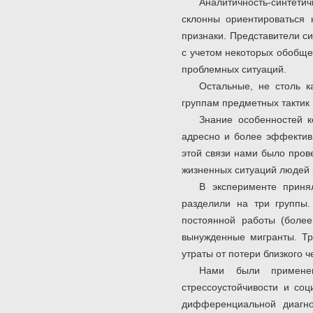
Аналитичность-синтети
склонны ориентироваться
признаки. Представители си
с учетом некоторых обобще
проблемных ситуаций.
Остальные, не столь 
группам предметных тактик и
Знание особенностей к
адресно и более эффективн
этой связи нами было пров
жизненных ситуаций людей 
В эксперименте приня
разделили на три группы.
постоянной работы (более
вынужденные мигранты. Тр
утраты от потери близкого ч
Нами были применен
стрессоустойчивости и со
дифференциальной диагно