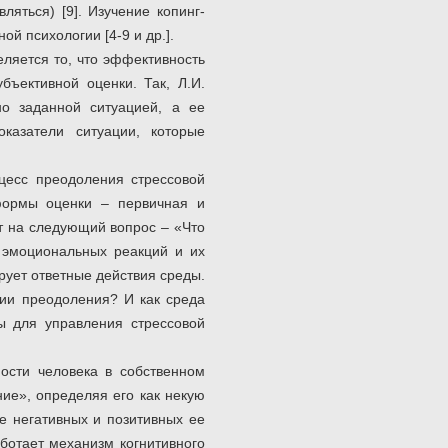
ляться) [9]. Изучение копинг-
й психологии [4-9 и др.].
еляется то, что эффективность
бъективной оценки. Так, Л.И.
о заданной ситуацией, а ее
казатели ситуации, которые
цесс преодоления стрессовой
 формы оценки – первичная и
ет на следующий вопрос – «Что
о эмоциональных реакций и их
рует ответные действия среды.
гии преодоления? И как среда
ны для управления стрессовой
ности человека в собственном
ние», определяя его как некую
е негативных и позитивных ее
аботает механизм когнитивного