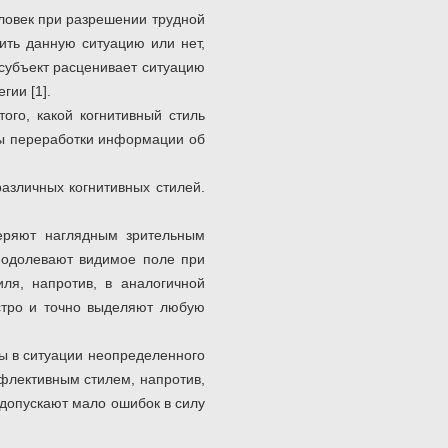
еловек при разрешении трудной
шить данную ситуацию или нет,
 субъект расценивает ситуацию
гии [1].
ого, какой когнитивный стиль
бы переработки информации об
азличных когнитивных стилей.
веряют наглядным зрительным
реодолевают видимое поле при
иля, напротив, в аналогичной
ыстро и точно выделяют любую
ы в ситуации неопределенного
флективным стилем, напротив,
 допускают мало ошибок в силу