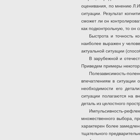
оценивания, по мнению Л.И
ситуации. Результат когни
сможет ли он контролирова
как подконтрольную, то он 
Быстрота и точность ко
наиболее выражен у челове
актуальной ситуации (способ
В зарубежной и отечест
Приведем примеры некоторы
Полезависимость-поле
впечатлениям в ситуации о
необходимости его детали
ситуации полагаются на в
деталь из целостного прост
Импульсивность-рефлек
множественного выбора, пр
характерен более замедлен
тщательного предварительн