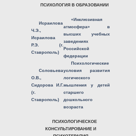
ПСИХОЛОГИЯ В ОБРАЗОВАНИИ
«Инклюзивная
Исраилова
атмосфера» в
Ч.Э.,
высших учебных
Исраилова
заведениях
Р.Э. (г.
Российской
Ставрополь)
федерации
Психологические
Соловьева
условия развития
О.В.,
логического
Сидорова И.Г.
мышления у детей
(г.
старшего
Ставрополь)
дошкольного
возраста
ПСИХОЛОГИЧЕСКОЕ
КОНСУЛЬТИРОВАНИЕ И