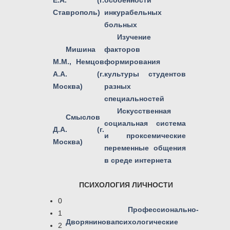
Е.А. (г.
особенности
Ставрополь)
инкурабельных
больных
Изучение
Мишина
факторов
М.М., Немцов
формирования
А.А. (г.
культуры студентов
Москва)
разных
специальностей
Искусственная
Смыслов
социальная система
Д.А. (г.
и проксемические
Москва)
переменные общения
в среде интернета
ПСИХОЛОГИЯ ЛИЧНОСТИ
0
Профессионально-
1
Дворянинова
психологические
2