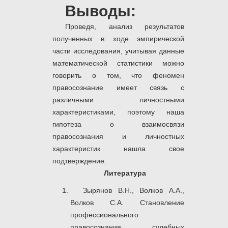
Выводы:
Проведя, анализ результатов
полученных в ходе эмпирической
части исследования, учитывая данные
математической статистики можно
говорить о том, что феномен
правосознание имеет связь с
различными личностными
характеристиками, поэтому наша
гипотеза о взаимосвязи
правосознания и личностных
характеристик нашла свое
подтверждение.
Литература
Зырянов В.Н., Волков А.А.,
Волков С.А. Становление
профессионального
правосознания судебных