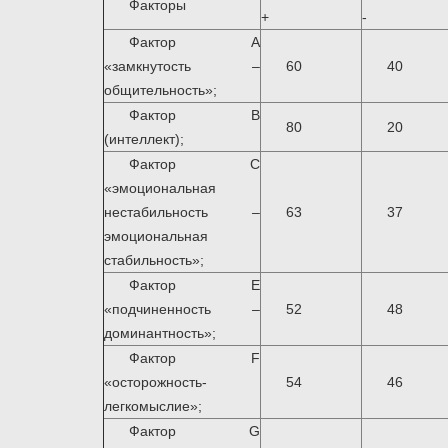
Факторы
+
-
Фактор A
«замкнутость –
60
40
общительность»;
Фактор B
80
20
(интеллект);
Фактор C
«эмоциональная
нестабильность –
63
37
эмоциональная
стабильность»;
Фактор E
«подчиненность –
52
48
доминантность»;
Фактор F
«осторожность-
54
46
легкомыслие»;
Фактор G