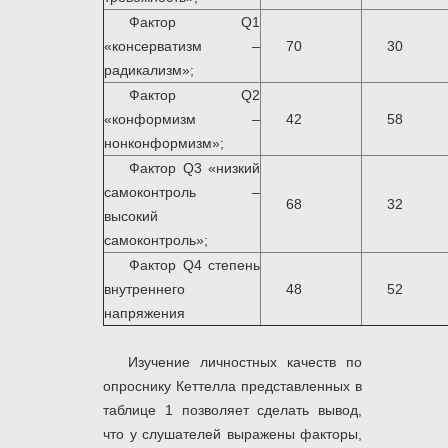
Фактор Q1
«консерватизм –
70
30
радикализм»;
Фактор Q2
«конформизм –
42
58
нонконформизм»;
Фактор Q3 «низкий
самоконтроль –
68
32
высокий
самоконтроль»;
Фактор Q4 степень
внутреннего
48
52
напряжения
Изучение личностных качеств по
опроснику Кеттелла представленных в
таблице 1 позволяет сделать вывод,
что у слушателей выражены факторы,