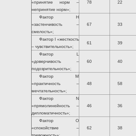
«принятие норм –
78
22
непринятие норм»;
Фактор H
«застенчивость –
67
33
смелость»;
Фактор I «жесткость
61
39
– чувствительность»;
Фактор L
«доверчивость –
60
40
подозрительность»;
Фактор M
«практичность –
48
58
мечтательность»;
Фактор N
«прямолинейность –
46
36
дипломатичность»;
Фактор O
«спокойствие –
62
38
тревожность»;