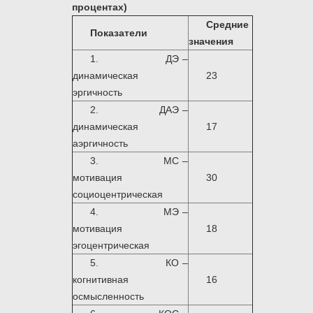
процентах)
Средние
Показатели
значения
1. ДЭ –
динамическая
23
эргичность
2. ДАЭ –
динамическая
17
аэргичность
3. МС –
мотивация
30
социоцентрическая
4. МЭ –
мотивация
18
эгоцентрическая
5. КО –
когнитивная
16
осмысленность