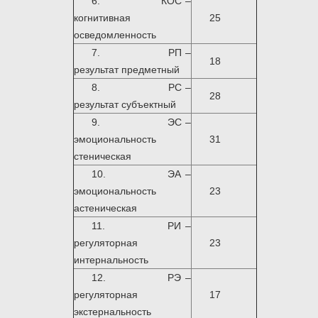
6. КОС –
когнитивная
25
осведомленность
7. РП –
18
результат предметный
8. PC –
28
результат субъектный
9. ЭС –
эмоциональность
31
стеническая
10. ЭА –
эмоциональность
23
астеническая
11. РИ –
регуляторная
23
интернальность
12. РЭ –
регуляторная
17
экстернальность