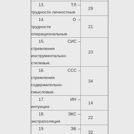
13. ТЛ –
29
трудности личностные
14. О –
трудности
21
операциональные
15. СИС –
стремления
23
инструментально-
стилевые.
16. CCC –
стремления
34
содержательно-
смысловые.
17. ИН –
14
интуиция.
18. ЭКС –
22
экстраполяция
19. ЭБ –
32