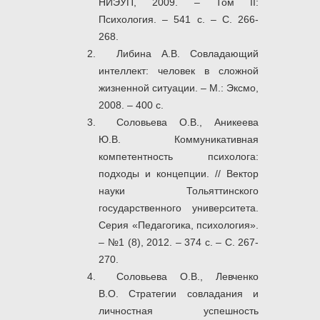
НИЭУП, 2009. – Том II:
Психология. – 541 с. – С. 266-
268.
Либина А.В. Совладающий
интеллект: человек в сложной
жизненной ситуации. – М.: Эксмо,
2008. – 400 с.
Соловьева О.В., Аникеева
Ю.В. Коммуникативная
компетентность психолога:
подходы и концепции. // Вектор
науки Тольяттинского
государственного университета.
Серия «Педагогика, психология».
– №1 (8), 2012. – 374 с. – С. 267-
270.
Соловьева О.В., Левченко
В.О. Стратегии совладания и
личностная успешность