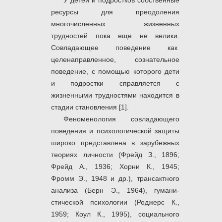
У детей и подростков собственные
ресурсы для преодоления
многочисленных жизненных
трудностей пока еще не велики.
Совладающее поведение как
целенаправленное, сознательное
поведение, с помощью которого дети
и подростки справляется с
жизненными трудностями находится в
стадии становления [1].
Феноменология совладающего
поведения и психологической защиты
широко представлена в зарубежных
теориях личности (Фрейд З., 1896;
Фрейд А., 1936; Хорни К., 1945;
Фромм Э., 1948 и др.), трансактного
ана­лиза (Берн Э., 1964), гумани­
стической психологии (Роджерс К.,
1959; Коул К., 1995), социального