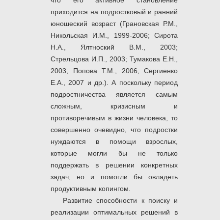
что его активное становление
приходится на подростковый и ранний
юношеский возраст (Грановская Р.М.,
Никольская И.М., 1999-2006; Сирота
Н.А., Ялтноский В.М., 2003;
Стрельцова И.П., 2003; Тумакова Е.Н.,
2003; Попова Т.М., 2006; Сергиенко
Е.А., 2007 и др.). А поскольку период
подростничества является самым
сложным, кризисным и
противоречивым в жизни человека, то
совершенно очевидно, что подростки
нуждаются в помощи взрослых,
которые могли бы не только
поддержать в решении конкретных
задач, но и помогли бы овладеть
продуктивным копингом.
Развитие способности к поиску и
реализации оптимальных решений в