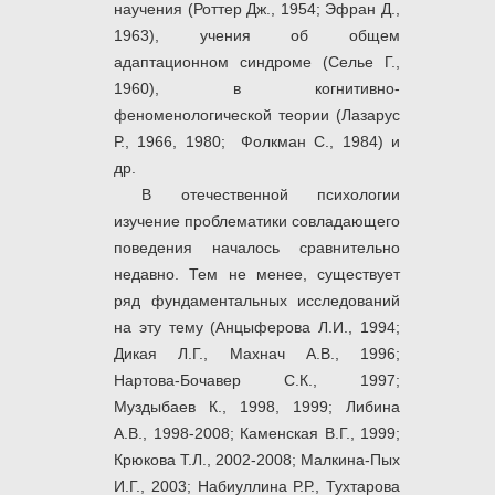
научения (Роттер Дж., 1954; Эфран Д.,
1963), учения об общем
адаптационном синдроме (Селье Г.,
1960), в когнитивно-
феноменологической теории (Лазарус
Р., 1966, 1980; Фолкман С., 1984) и
др.
В отечественной психологии
изучение проблематики совладающего
поведения началось сравнительно
недавно. Тем не менее, существует
ряд фундаментальных исследований
на эту тему (Анцыферова Л.И., 1994;
Дикая Л.Г., Махнач А.В., 1996;
Нартова-Бочавер С.К., 1997;
Муздыбаев К., 1998, 1999; Либина
А.В., 1998-2008; Каменская В.Г., 1999;
Крюкова Т.Л., 2002-2008; Малкина-Пых
И.Г., 2003; Набиуллина Р.Р., Тухтарова