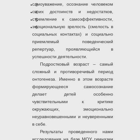
самоуважение, осознание человеком
3
своих достоинств и недостатков,
4
стремление к самоэффективности,
5
эмоциональную зрелость (смелость в
6
социальных контактах) и социально
приемлемый поведенческий
репертуар, проявляющийся в
успешности деятельности.
Подростковый возраст – самый
сложный и противоречивый период
онтогенеза. Именно в этом возрасте
формирующееся самосознание
делает детей особенно
чувствительными к критике
окружающих, эмоционально
неуравновешенными и неуверенными
в себе.
Результаты проведенного нами
исследования на базе МОУ гимназии