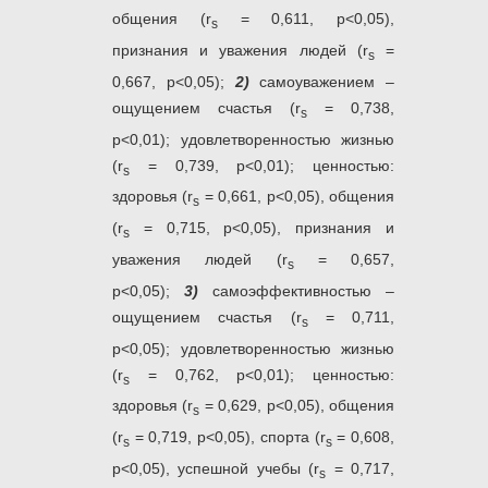
общения (r
= 0,611, р<0,05),
s
признания и уважения людей (r
=
s
0,667, р<0,05);
2)
самоуважением –
ощущением счастья (r
= 0,738,
s
р<0,01); удовлетворенностью жизнью
(r
= 0,739, р<0,01); ценностью:
s
здоровья (r
= 0,661, р<0,05), общения
s
(r
= 0,715, р<0,05), признания и
s
уважения людей (r
= 0,657,
s
р<0,05);
3)
самоэффективностью –
ощущением счастья (r
= 0,711,
s
р<0,05); удовлетворенностью жизнью
(r
= 0,762, р<0,01); ценностью:
s
здоровья (r
= 0,629, р<0,05), общения
s
(r
= 0,719, р<0,05), спорта (r
= 0,608,
s
s
р<0,05), успешной учебы (r
= 0,717,
s