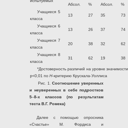
испытуемых
Абсол.
%
Абсол.
%
Учащиеся 5
13
27
35
73
класса
Учащиеся 6
13
26
37
74
класса
Учащиеся 7
20
38
32
62
класса
Учащиеся 8
31
62
19
38
класса
*Достоверность различий на уровне значимости
р<0,01 по
Н
-критерию Крускала-Уоллиса
Рис. 1.
Соотношение уверенных
и неуверенных в себе подростков
5
–
8-х классов (по результатам
теста В.Г. Ромека)
Далее с помощью опросника
«Счастье» М. Фордиса и