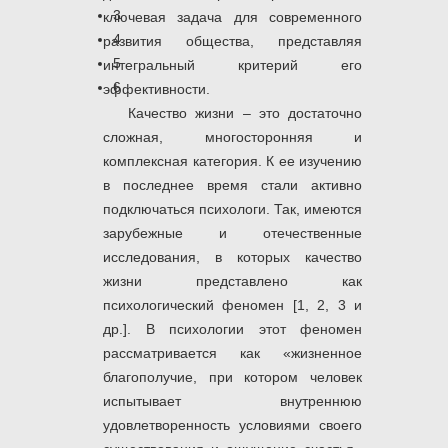
3
ключевая задача для современного
4
развития общества, представляя
5
интегральный критерий его
6
эффективности.
Качество жизни – это достаточно
сложная, многосторонняя и
комплексная категория. К ее изучению
в последнее время стали активно
подключаться психологи. Так, имеются
зарубежные и отечественные
исследования, в которых качество
жизни представлено как
психологический феномен [1, 2, 3 и
др.]. В психологии этот феномен
рассматривается как «жизненное
благополучие, при котором человек
испытывает внутреннюю
удовлетворенность условиями своего