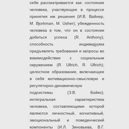
себе рассматривается как: состояние
человека, участвующее в процессе
принятия им решения (И.В. Вайнер,
M. Bjorkman, M. Usher); убежденность
человека в том, что он в состоянии
добиться успеха (R. Anthony);
способность индивидуума
предъявлять требования и запросы во
взаимодействии с социальным
окружением (R. Ullrich, R. Ullrich);
целостное образование, включающее
в себя мотивационно-смысловую и
регуляторно-динамическую
подсистемы (З.В. Бойко);
интегральная характеристика
человека, составляющими которой
являются личностный, когнитивный,
эмоциональный и поведенческий
компоненты (И.Л. Зиновьева, В.Г.