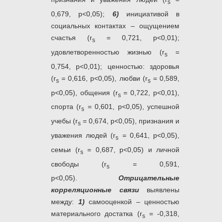
s
0,679, р<0,05);
6)
инициативой в
социальных контактах – ощущением
счастья (r
= 0,721, р<0,01);
s
удовлетворенностью жизнью (r
=
s
0,754, р<0,01); ценностью: здоровья
(r
= 0,616, р<0,05), любви (r
= 0,589,
s
s
р<0,05), общения (r
= 0,722, р<0,01),
s
спорта (r
= 0,601, р<0,05), успешной
s
учебы (r
= 0,674, р<0,05), признания и
s
уважения людей (r
= 0,641, р<0,05),
s
семьи (r
= 0,687, р<0,05) и личной
s
свободы (r
= 0,591,
s
р<0,05).
Отрицательные
корреляционные связи
выявлены
между:
1)
самооценкой – ценностью
материального достатка (r
= -0,318,
s