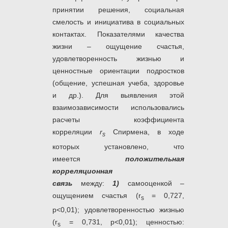
принятии решения, социальная
смелость и инициатива в социальных
контактах. Показателями качества
жизни – ощущение счастья,
удовлетворенность жизнью и
ценностные ориентации подростков
(общение, успешная учеба, здоровье
и др.). Для выявления этой
взаимозависимости использовались
расчеты коэффициента
корреляции
r
Спирмена, в ходе
s
которых установлено, что
имеется
положительная
корреляционная
связь
между:
1)
самооценкой –
ощущением счастья (r
= 0,727,
s
р<0,01); удовлетворенностью жизнью
(r
= 0,731, р<0,01); ценностью:
s