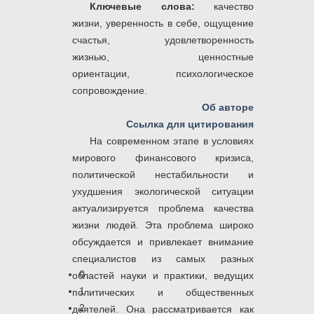
Ключевые слова:
качество
жизни,
уверенность в себе,
ощущение
счастья,
удовлетворенность
жизнью,
ценностные
ориентации,
психологическое
сопровождение.
Об авторе
Ссылка для цитирования
На современном этапе в условиях
мирового финансового кризиса,
политической нестабильности и
ухудшения экологической ситуации
актуализируется проблема качества
жизни людей. Эта проблема широко
обсуждается и привлекает внимание
специалистов из самых разных
0
областей науки и практики, ведущих
1
политических и общественных
2
деятелей. Она рассматривается как