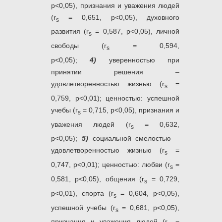
р<0,05), признания и уважения людей
(r
= 0,651, р<0,05), духовного
s
развития (r
= 0,587, р<0,05), личной
s
свободы (r
= 0,594,
s
р<0,05);
4)
уверенностью при
принятии решения –
удовлетворенностью жизнью (r
=
s
0,759, р<0,01); ценностью: успешной
учебы (r
= 0,715, р<0,05), признания и
s
уважения людей (r
= 0,632,
s
р<0,05);
5)
социальной смелостью –
удовлетворенностью жизнью (r
=
s
0,747, р<0,01); ценностью: любви (r
=
s
0,581, р<0,05), общения (r
= 0,729,
s
р<0,01), спорта (r
= 0,604, р<0,05),
s
успешной учебы (r
= 0,681, р<0,05),
s
признания и уважения людей (r
=