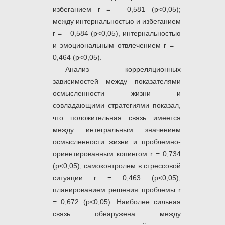
избеганием r = – 0,581 (р<0,05);
между интернальностью и избеганием
r = – 0,584 (р<0,05), интернальностью
и эмоциональным отвлечением r = –
0,464 (р<0,05).
Анализ корреляционных
зависимостей между показателями
осмысленности жизни и
совладающими стратегиями показал,
что положительная связь имеется
между интегральным значением
осмысленности жизни и проблемно-
ориентированным копингом r = 0,734
(р<0,05), самоконтролем в стрессовой
ситуации r = 0,463 (р<0,05),
планированием решения проблемы r
= 0,672 (р<0,05). Наиболее сильная
связь обнаружена между