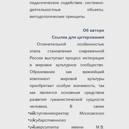
педагогическое содействие, системно-
деятельностные объекты,
методологические принципы.
Об авторе
Ссылка для цитирования
Отличительной особенностью
этапа становления современной
России выступает процесс интеграции
в мировое культурное сообщество.
Образование как важнейший
компонент мировой культуры
приобретает особую значимость, так
как является основным средством
развития гуманистической сущности
человека. В своих
0
выступленияхректор
Московского
1
государственного
2
университета
имени М.В.