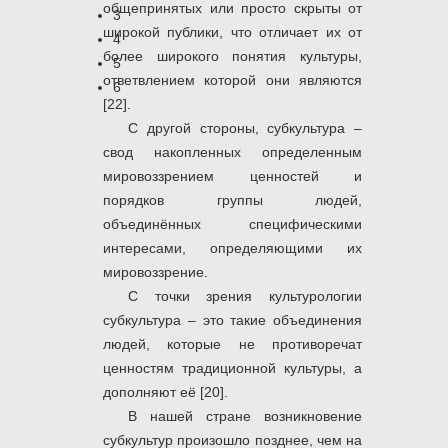
общепринятых или просто скрыты от
3
широкой публики, что отличает их от
4
более широкого понятия культуры,
5
ответвлением которой они являются
6
[22].
С другой стороны, субкультура –
свод накопленных определенным
мировоззрением ценностей и
порядков группы людей,
объединённых специфическими
интересами, определяющими их
мировоззрение.
С точки зрения культурологии
субкультура – это такие объединения
людей, которые не противоречат
ценностям традиционной культуры, а
дополняют её [20].
В нашей стране возникновение
субкультур произошло позднее, чем на