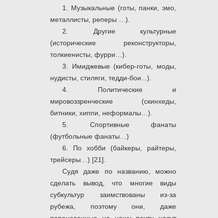
1. Музыкальные (готы, панки, эмо,
металлисты, реперы …).
2. Другие культурные
(исторические реконструкторы,
толкиенисты, фурри…).
3. Имиджевые (кибер-готы, моды,
нудисты, стиляги, тедди-бои...).
4. Политические и
мировоззренческие (скинхеды,
битники, хиппи, неформалы…).
5. Спортивные фанаты
(футбольные фанаты…)
6. По хобби (байкеры, райтеры,
трейсеры…) [21].
Судя даже по названию, можно
сделать вывод, что многие виды
субкультур заимствованы из-за
рубежа, поэтому они, даже