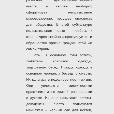
развитию духовно-нравственных
чувств, а скорее наоборот,
сформирует неправильное
мировоззрение, несущее опасность
для общества. В этой субкультуре
положительная черта – любовь к
стране чрезвычайно акцентуируется и
обращается против граждан этой же
самой страны.
Готы. В основном готы эстеты,
любители красивой одежды,
задушевных бесед. Правда, одежда в
основном черная, а беседы о смерти.
Их культура в недолговечности жизни.
Они увлекаются мистическими
практиками и эзотерикой, разговорами
с духами. Их еще называют: эстеты-
декаденты. Часто пользуются
макияжем – черный лак для ногтей,