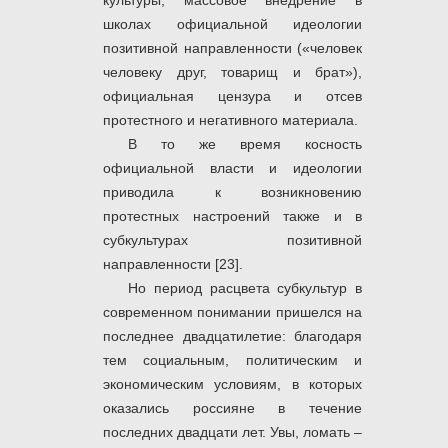
культуры, массовое внедрение в
школах официальной идеологии
позитивной направленности («человек
человеку друг, товарищ и брат»),
официальная цензура и отсев
протестного и негативного материала.
В то же время косность
официальной власти и идеологии
приводила к возникновению
протестных настроений также и в
субкультурах позитивной
направленности [23].
Но период расцвета субкультур в
современном понимании пришелся на
последнее двадцатилетие: благодаря
тем социальным, политическим и
экономическим условиям, в которых
оказались россияне в течение
последних двадцати лет. Увы, ломать –