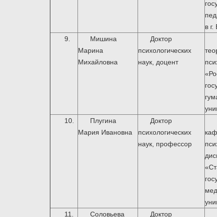
гос
пед
в г
9.
Мишина
Доктор
Марина
психологических
те
Михайловна
наук, доцент
пс
«Ро
гос
гум
уни
10.
Плугина
Доктор
Мария Ивановна
психологических
ка
наук, профессор
пси
ди
«Ст
гос
мед
уни
11.
Соловьева
Доктор