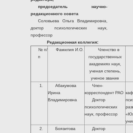
председатель научно-
редакционного совета
Соловьева Ольга Владимировна,
доктор психологических наук,
профессор
Редакционная коллегия:
№ п/
Фамилия И.О.
Членство в
п
государственных
академиях наук,
ученая степень,
ученое звание
1.
Абакумова
Член-
Ирина
корреспондент РАО
к
Владимировна
Доктор
пси
психологических
ра
наук, профессор
«Ю
уни
2.
Боязитова
Доктор