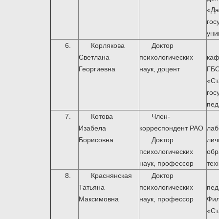
«Да
гос
уни
6.
Корлякова
Доктор
Светлана
психологических
ка
Георгиевна
наук, доцент
«Ст
гос
пед
7.
Котова
Член-
Изабела
корреспондент РАО
ла
Борисовна
Доктор
ли
психологических
обр
наук, профессор
тех
8.
Краснянская
Доктор
Татьяна
психологических
пед
Максимовна
наук, профессор
Фи
«Ст