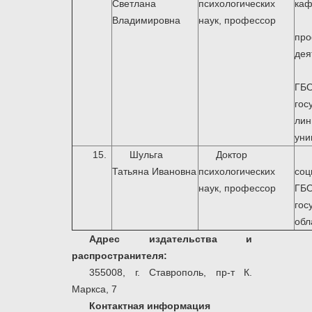
Светлана
психологических
каф
Владимировна
наук, профессор
про
дея
ГБ
гос
лин
уни
15.
Шульга
Доктор
Татьяна Ивановна
психологических
со
наук, профессор
ГБ
гос
обл
Адрес издательства и
распространителя:
355008, г. Ставрополь, пр-т К.
Маркса, 7
Контактная информация