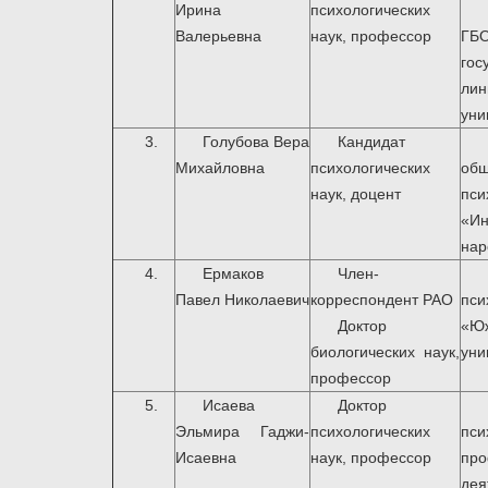
Ирина
психологических
Валерьевна
наук, профессор
ГБ
гос
лин
уни
3.
Голубова Вера
Кандидат
Михайловна
психологических
об
наук, доцент
пс
«И
нар
4.
Ермаков
Член-
Павел Николаевич
корреспондент РАО
пс
Доктор
«Ю
биологических наук,
уни
профессор
5.
Исаева
Доктор
Эльмира Гаджи-
психологических
пс
Исаевна
наук, профессор
про
де