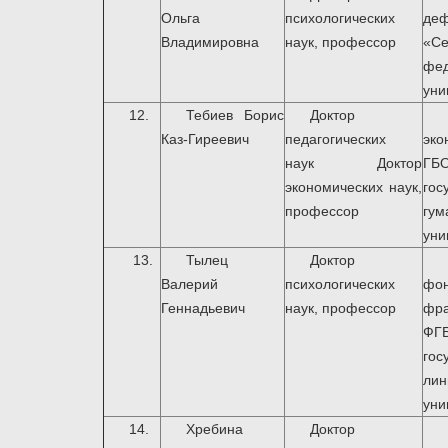
Ольга
психологических
де
Владимировна
наук, профессор
«Се
фе
уни
12.
Тебиев Борис
Доктор
Каз-Гиреевич
педагогических
эк
наук Доктор
ГБ
экономических наук,
гос
профессор
гум
уни
13.
Тылец
Доктор
Валерий
психологических
фо
Геннадьевич
наук, профессор
фр
ФГ
гос
лин
уни
14.
Хребина
Доктор