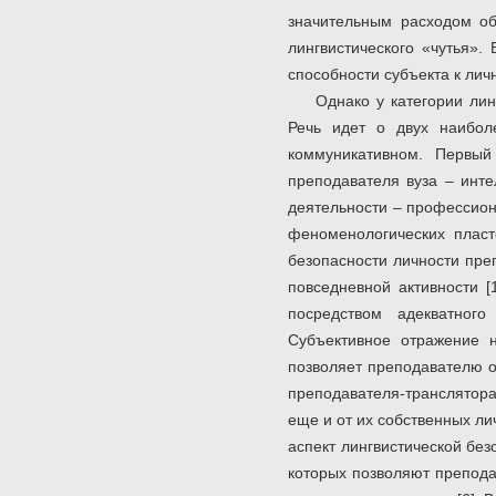
значительным расходом об
лингвистического «чутья».
способности субъекта к лич
Однако у категории лин
Речь идет о двух наибол
коммуникативном. Первый
преподавателя вуза – инте
деятельности – профессион
феноменологических пласт
безопасности личности пре
повседневной активности [
посредством адекватного
Субъективное отражение 
позволяет преподавателю о
преподавателя-транслятора
еще и от их собственных л
аспект лингвистической бе
которых позволяют препода