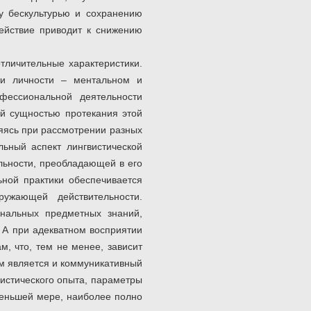
у бескультурью и сохранению
здействие приводит к снижению
тличительные характеристики.
ти личности – ментальном и
фессиональной деятельности
ой сущностью протекания этой
яясь при рассмотрении разных
льный аспект лингвистической
льности, преобладающей в его
льной практики обеспечивается
ружающей действительности.
нальных предметных знаний,
 А при адекватном восприятии
м, что, тем не менее, зависит
м является и коммуникативный
истического опыта, параметры
меньшей мере, наиболее полно