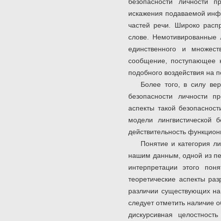
безопасности личности п
искажения подаваемой инф
частей речи. Широко расп
слове. Немотивированные
единственного и множест
сообщение, поступающее к
подобного воздействия на п
Более того, в силу ве
безопасности личности пр
аспекты такой безопаснос
модели лингвистической 
действительность функцион
Понятие и категория л
нашим данным, одной из пе
интерпретации этого поня
теоретические аспекты раз
различии существующих на 
следует отметить наличие 
дискурсивная целостност