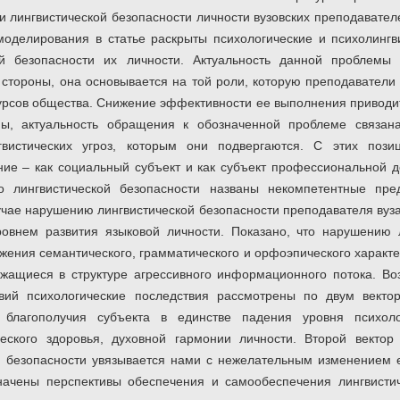
и лингвистической безопасности личности вузовских преподавате
моделирования в статье раскрыты психологические и психолинг
ой безопасности их личности. Актуальность данной проблемы
 стороны, она основывается на той роли, которую преподаватели
урсов общества. Снижение эффективности ее выполнения приводит
оны, актуальность обращения к обозначенной проблеме связа
гвистических угроз, которым они подвергаются. С этих пози
ие – как социальный субъект и как субъект профессиональной д
о лингвистической безопасности названы некомпетентные пре
чае нарушению лингвистической безопасности преподавателя вуза
ровнем развития языковой личности. Показано, что нарушению 
ажения семантического, грамматического и орфоэпического характ
жащиеся в структуре агрессивного информационного потока. Во
вий психологические последствия рассмотрены по двум векто
 благополучия субъекта в единстве падения уровня психоло
ческого здоровья, духовной гармонии личности. Второй вектор
й безопасности увязывается нами с нежелательным изменением 
чены перспективы обеспечения и самообеспечения лингвистич