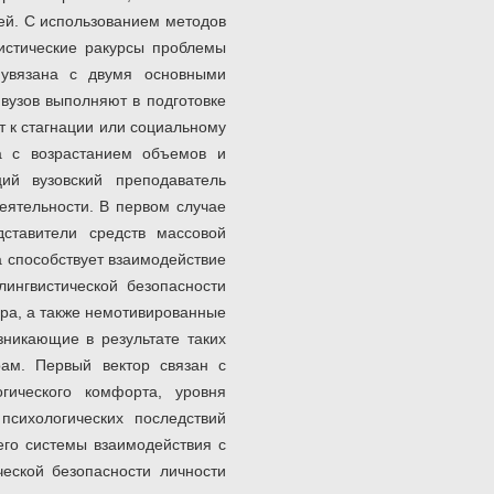
лей. С использованием методов
вистические ракурсы проблемы
 увязана с двумя основными
 вузов выполняют в подготовке
 к стагнации или социальному
на с возрастанием объемов и
ций вузовский преподаватель
еятельности. В первом случае
дставители средств массовой
 способствует взаимодействие
лингвистической безопасности
ера, а также немотивированные
зникающие в результате таких
рам. Первый вектор связан с
гического комфорта, уровня
 психологических последствий
его системы взаимодействия с
еской безопасности личности