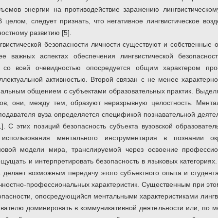
ъемов энергии на противодействие заражению лингвистическом
 В целом, следует признать, что негативное лингвистическое во
ностному развитию [5].
гвистической безопасности личности существуют и собственные о
ее важных аспектах обеспечения лингвистической безопаснос
 со всей очевидностью опосредуется общим характером про
ллектуальной активностью. Второй связан с не менее характерн
альным общением с субъектами образовательных практик. Выдел
ов, они, между тем, образуют неразрывную целостность. Мента
подавателя вуза определяется спецификой познавательной деяте
1]. С этих позиций безопасность субъекта вузовской образовате
 использования ментального инструментария в познании ок
новой модели мира, транслируемой через освоение профессио
щущать и интерпретировать безопасность в языковых категориях.
 делает возможным передачу этого субъектного опыта и студента
ичностно-профессиональных характеристик. Существенным при это
зопасности, опосредующийся ментальными характеристиками лингв
вателю доминировать в коммуникативной деятельности или, по 