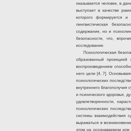
оказывается человек, в да
выступает в качестве рамо
которого формируется и 
лингвистическая безопас
содержание, но и психолин
безопасности, что, впроч
исследование.
Психологическая безопа
образованный проекцией 
воспроизведением способн
него цели [4, 7]. Основыв
психологических последств
внутреннего благополучия 
и психического здоровья, д
удовлетворенности, нараст
психологических последст
системы взаимодействия с
выражаться в возникновени
этом на осознаваемом или 