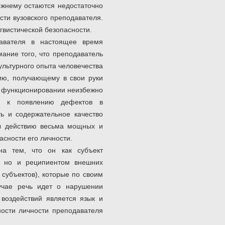
ежнему остаются недостаточно
сти вузовского преподавателя.
гвистической безопасности.
давателя в настоящее время
ание того, что преподаватель
ультурного опыта человечества
ию, получающему в свои руки
о функционировании неизбежно
дя к появлению дефектов в
ть и содержательное качество
ны действию весьма мощных и
асности его личности.
на тем, что он как субъект
й, но и реципиентом внешних
 субъектов), которые по своим
учае речь идет о нарушении
 воздействий является язык и
ности личности преподавателя