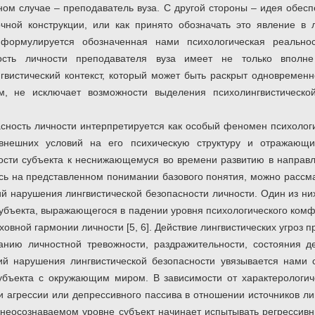
нном случае – преподаватель вуза. С другой стороны – идея обес
чной конструкции, или как принято обозначать это явление в 
формулируется обозначенная нами психологическая реально
ность личности преподавателя вуза имеет не только вполне
гвистический контекст, который может быть раскрыт одновременн
ем, не исключает возможности выделения психолингвистическ
сность личности интерпретируется как особый феномен психологи
внешних условий на его психическую структуру и отражающ
ости субъекта к неснижающемуся во времени развитию в направ
аясь на представленном понимании базового понятия, можно рассм
ий нарушения лингвистической безопасности личности. Один из н
субъекта, выражающегося в падении уровня психологического комф
уховной гармонии личности [5, 6]. Действие лингвистических угроз
анию личностной тревожности, раздражительности, состояния де
вий нарушения лингвистической безопасности увязывается нами
убъекта с окружающим миром. В зависимости от характерологич
и агрессии или депрессивного пассива в отношении источников л
неосознаваемом уровне субъект начинает испытывать регрессив