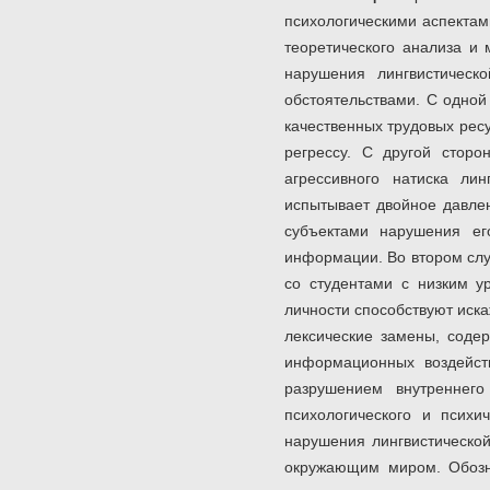
психологическими аспектам
теоретического анализа и 
нарушения лингвистическ
обстоятельствами. С одной
качественных трудовых рес
регрессу. С другой стор
агрессивного натиска лин
испытывает двойное давлен
субъектами нарушения ег
информации. Во втором слу
со студентами с низким у
личности способствуют иск
лексические замены, содер
информационных воздейст
разрушением внутреннего
психологического и психи
нарушения лингвистическо
окружающим миром. Обозна