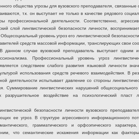
ного общества угрозы для вузовского преподавателя, связанные 
аиваются, т.к. он выступает не только в качестве рядового социал
ры профессиональной деятельности. Соответственно, агресси
кий слой лингвистической безопасности личности, воспринима
Общесоциальный уровень угроз его лингвистической безопасности
авителей средств массовой информации, транслирующих свои со
 В данном случае вузовский преподаватель выступает одним и
ессионализма. Профессиональный уровень угроз лингвистиче
является следствием слабого развития языковой личности знач
льтурой использования средств речевого взаимодействия. В рез
ой деятельности испытывает давление со стороны лингвистичес
вия. Суммирование лингвистических нарушений общесоциального
х разрушительное воздействие на психологический пласт ли
нгвистической безопасности личности вузовского преподавател
ющих ее угроз. В структуре агрессивного информационного пот
мантического, грамматического и орфоэпического характера
сним, что семантические искажения информации как факторы