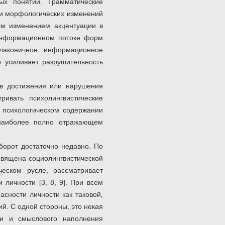
ых понятий. Грамматические
и морфологических изменений
ым изменением акцентуации в
информационном потоке форм
 лаконичное информационное
 усиливает разрушительность
тв достижения или нарушения
ривать психолингвистические
о психологическом содержании
 наиболее полно отражающем
борот достаточно недавно. По
освящена социолингвистической
ческом русле, рассматривает
 личности [3, 8, 9]. При всем
сности личности как таковой,
й. С одной стороны, это некая
сти и смыслового наполнения