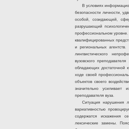
В условиях информацион
безопасности личности, удв
особой, созидающей, сфе
разрушающий психологичес
профессиональном уровне. 
квалифицированных предст
и региональных агентств.
лингвистического непроф
вузовского преподавателя 
обладающих достаточной ку
ходе своей профессиональн
объектов своего воздейст
значительно усиливает и
преподавателя вуза.
Ситуация нарушения ли
вариативностью провоциру
содержатся искажения се
лексические замены. Поя