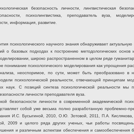
ихологическая безопасность личности, лингвистическая безопа
асности, психолингвистика, преподаватель вуза, моделир
сти, информация, развитие.
ития психологического научного знания обнаруживает актуальную
ий о базовых подходах к построению методологических основ и
оделировании, широко распространенном в целом ряде гуманитарн
ое понимание психологического моделирования как упрощения ра
нализа, неоспоримое, по сути, может быть преобразовано в 
одели психологической реальности, отвечающей принципам мод
ых наук. С позиций синтеза психологической реальности мы 
езопасности личности преподавателя вуза.
кой безопасности личности в современной академической псих
дставляет собой уже весьма полно разработанную проблемно-пр
ания И.С. Бусыгиной, 2010, О.Ю. Зотовой, 2011, П.А. Кислякова,
кой, 2009 и целого ряда других ученых, чьи работы посвящен
ушения и различным аспектам обеспечения и самообеспечения б