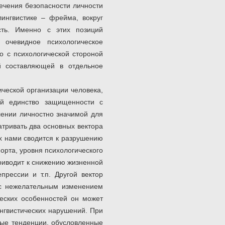
печения безопасности личности
лингвистике – фрейма, вокруг
сть. Именно с этих позиций
 очевидное психологическое
о с психологической стороной
ой составляющей в отдельное
ческой организации человека,
ий единство защищенности с
лении личностно значимой для
атривать два основных вектора
их нами сводится к разрушению
орта, уровня психологического
 приводит к снижению жизненной
прессии и т.п. Другой вектор
 с нежелательным изменением
еских особенностей он может
ингвистических нарушений. При
ные тенденции, обусловленные