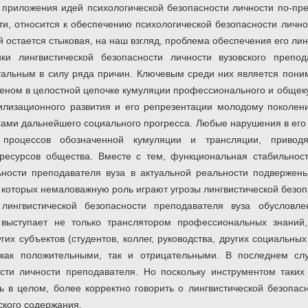
приложения идей психологической безопасности личности по-пр
ти, относится к обеспечению психологической безопасности лично
остается стыковая, на наш взгляд, проблема обеспечения его лин
ки лингвистической безопасности личности вузовского препо
уальным в силу ряда причин. Ключевым среди них является поним
веном в целостной цепочке кумуляции профессионального и общек
илизационного развития и его репрезентации молодому поколен
ами дальнейшего социального прогресса. Любые нарушения в ег
 процессов обозначенной кумуляции и трансляции, приво
 ресурсов общества. Вместе с тем, функциональная стабильнос
ности преподавателя вуза в актуальной реальности подверже
 которых немаловажную роль играют угрозы лингвистической безоп
лингвистической безопасности преподавателя вуза обусловле
и выступает не только транслятором профессиональных знани
гих субъектов (студентов, коллег, руководства, других социальных
 как положительными, так и отрицательными. В последнем сл
сти личности преподавателя. Но поскольку инструментом таких
ь в целом, более корректно говорить о лингвистической безопас
еского содержания.