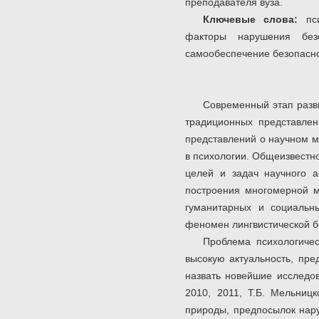
преподавателя вуза.
Ключевые слова
:
пс
факторы нарушения безоп
самообеспечение безопасно
Современный этап разв
традиционных представлен
представлений о научном м
в психологии. Общеизвестн
целей и задач научного а
построения многомерной м
гуманитарных и социальн
феномен лингвистической б
Проблема психологичес
высокую актуальность, пре
назвать новейшие исследов
2010, 2011, Т.Б. Мельниц
природы, предпосылок нар