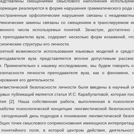
редставлены смещениями смыслового наполнения используем
ормации реализуются в форме нарушения грамматического рода 
ространенные орфоэпические нарушения связаны с неадекватн
 лексические замены связаны со смещением в транслируемом 
венного числа используемых понятий. Зачастую, достаточно
 преподавателю вуза, содержит несколько форм искажений, что
сихические структуры его личности.
роятной возможности использования языковых моделей и средс
еподавателя вуза представляется вполне допустимым рассмат
ти. Применительно к нашему исследованию, мы будем говорить 
безопасности личности преподавателя вуза, как о феномене,
ирования его деятельности.
ингвистической безопасности личности были введены в научный о
рвых публикаций является статья И.С. Карабулатовой, которая п
тия [2]. Наша собственная работа, выполненная в психологи
работки психологической концепции лингвистической безопасности
сегодняшний день подходов к пониманию лингвистической безопа
общих точек смыслового соприкосновения имеющихся интерпретаци
ь понятийного поля, в которой центром действия, деятельно