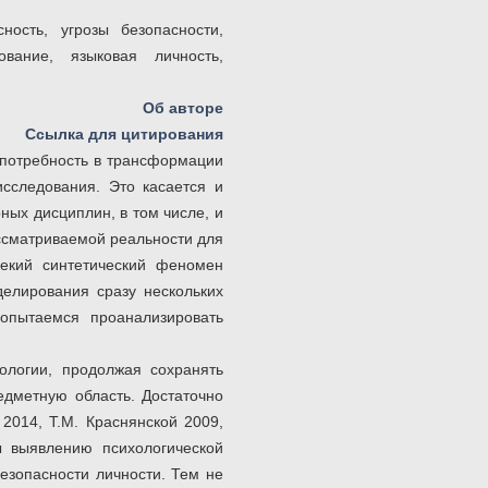
сность, угрозы безопасности,
ование, языковая личность,
Об авторе
Ссылка для цитирования
 потребность в трансформации
сследования. Это касается и
ых дисциплин, в том числе, и
ссматриваемой реальности для
некий синтетический феномен
елирования сразу нескольких
попытаемся проанализировать
ологии, продолжая сохранять
едметную область. Достаточно
 2014, Т.М. Краснянской 2009,
ы выявлению психологической
езопасности личности. Тем не