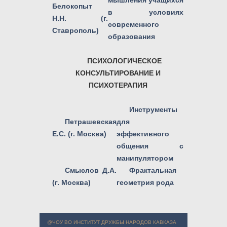
мышления учащихся
Белокопыт
в условиях
Н.Н. (г.
современного
Ставрополь)
образования
ПСИХОЛОГИЧЕСКОЕ
КОНСУЛЬТИРОВАНИЕ И
ПСИХОТЕРАПИЯ
Инструменты
Петрашевская
для
Е.С. (г. Москва)
эффективного
общения с
манипулятором
Смыслов Д.А.
Фрактальная
(г. Москва)
геометрия рода
@ЧОУ ВО ИНСТИТУТ ДРУЖБЫ НАРОДОВ КАВКАЗА