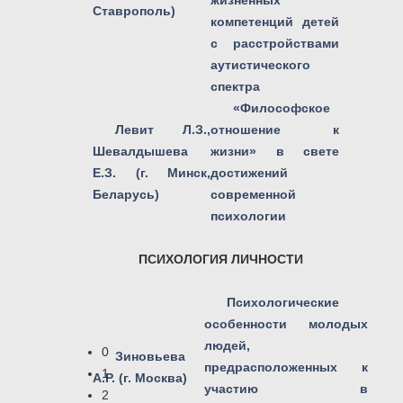
жизненных
Ставрополь)
компетенций детей
с расстройствами
аутистического
спектра
«Философское
Левит Л.З.,
отношение к
Шевалдышева
жизни» в свете
Е.З. (г. Минск,
достижений
Беларусь)
современной
психологии
ПСИХОЛОГИЯ ЛИЧНОСТИ
Психологические
особенности молодых
людей,
0
Зиновьева
предрасположенных к
1
А.Р. (г. Москва)
участию в
2