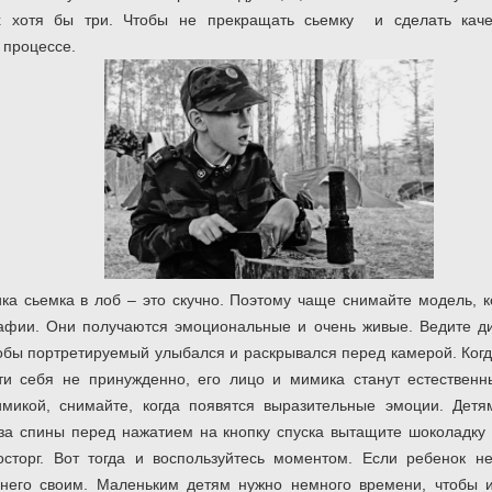
х хотя бы три. Чтобы не прекращать сьемку и сделать кач
 процессе.
ика сьемка в лоб – это скучно. Поэтому чаще снимайте модель, к
афии. Они получаются эмоциональные и очень живые. Ведите ди
обы портретируемый улыбался и раскрывался перед камерой. Когда
сти себя не принужденно, его лицо и мимика станут естествен
микой, снимайте, когда появятся выразительные эмоции. Детям
з-за спины перед нажатием на кнопку спуска вытащите шоколадку
осторг. Вот тогда и воспользуйтесь моментом. Если ребенок н
 него своим. Маленьким детям нужно немного времени, чтобы и