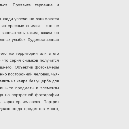
аться. Проявите терпение и
да люди увлеченно занимаются
 интересные снимки – это не
запечатлеть таким, каким он
венных улыбок. Художественная
его же территории или в его
о что серия снимков получится
ишнего. Объектив фотокамеры
нно посторонний человек, чья-
алить из кадра без ущерба для
 лишь те предметы и элементы
гда на портретной фотографии
ь характер человека. Портрет
днако когда предметов много,