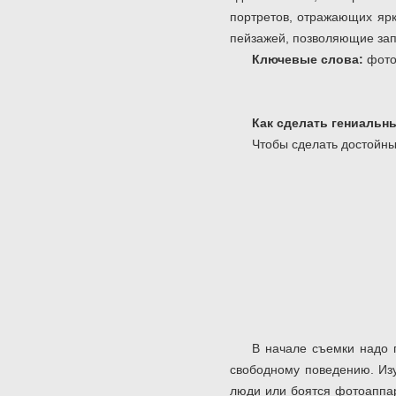
портретов, отражающих ярк
пейзажей, позволяющие зап
Ключевые слова:
фото
Как сделать гениальн
Чтобы сделать достойны
В начале съемки надо п
свободному поведению. Изу
люди или боятся фотоаппар