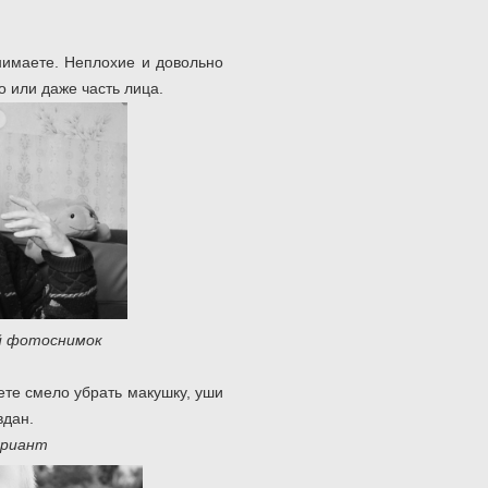
ра или картины [3].
нимаете. Неплохие и довольно
 или даже часть лица.
 фотоснимок
ете смело убрать макушку, уши
вдан.
ант