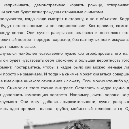
капризничать, демонстративно корчить рожицу, отворачив
ваши усилия будут вознаграждены отличными снимками.
олучаются, когда люди смотрят в сторону, а не в объектив. Ког
будут естественными, и не напряженными. Как правило, самые
оходу дела». Они лучше раскрывают человека и позволяют его 
новочный портрет передаст характер, без натянутых поз и искусст
удет намного выше.
олучился наиболее естественно нужно фотографировать его на 
м он будет чувствовать себя спокойно и большая вероятность тог
омент: постарайтесь, чтобы в кадре было как можно меньше л
й просто не замечаем. И тогда на снимке может оказаться соверше
 не имеющие никакого отношения к сюжету. Если можно что-либо уд
о. Снимок от этого только выиграет. Оставлять в кадре нужно
т дополнить композицию портрета. Например, очень хорошо, ко
ируемого. Они могут добавить выразительности, лучше раскрыт
ишь один предмет: шляпа, трубка, мобильный телефон и т.д. О