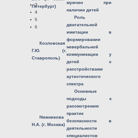
мужчин при
3
Петербург)
наличии детей
4
Роль
5
двигательной
6
имитации в
формировании
Козловская
невербальной
Г.Ю. (г.
коммуникации у
Ставрополь)
детей с
расстройствами
аутистического
спектра
Основные
подходы к
рассмотрению
практик
Нижникова
безопасности в
Н.А. (г. Москва)
деятельности
специалистов