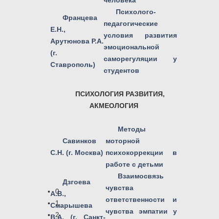
человека
Психолого-
Францева
педагогические
Е.Н.,
условия развития
Арутюнова Р.А.
эмоциональной
(г.
саморегуляции у
Ставрополь)
студентов
ПСИХОЛОГИЯ РАЗВИТИЯ,
АКМЕОЛОГИЯ
Методы
Савинков
моторной
С.Н. (г. Москва)
психокоррекции в
работе с детьми
Взаимосвязь
Дзгоева
чувства
0
А.В.,
ответственности и
1
Смарышева
чувства эмпатии у
2
В.А. (г. Санкт-