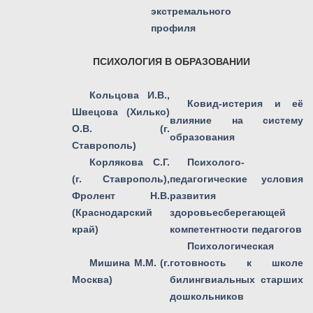
экстремального
профиля
ПСИХОЛОГИЯ В ОБРАЗОВАНИИ
Кольцова И.В.,
Ковид-истерия и её
Швецова (Хилько)
влияние на систему
О.В. (г.
образования
Ставрополь)
Корлякова С.Г.
Психолого-
(г. Ставрополь),
педагогические условия
Фролент Н.В.
развития
(Краснодарский
здоровьесберегающей
край)
компетентности педагогов
Психологическая
Мишина М.М. (г.
готовность к школе
Москва)
билингвиальных старших
дошкольников