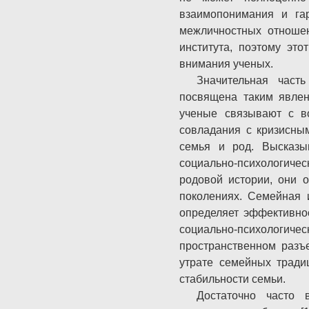
взаимопонимания и га
межличностных отношен
института, поэтому эт
внимания ученых.
Значительная часть
посвящена таким явлен
ученые связывают с во
совладания с кризисным
семья и род. Высказы
социально-психологичес
родовой истории, они 
поколениях. Семейная 
определяет эффективнос
социально-психологиче
пространственном разъе
утрате семейных тради
стабильности семьи.
Достаточно часто 