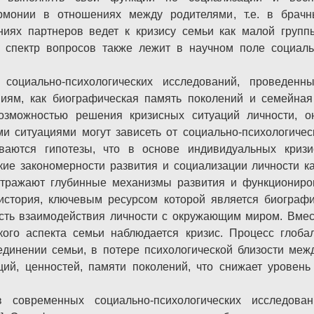
рмонии в отношениях между родителями, т.е. в брачн
иях партнеров ведет к кризису семьи как малой групп
от спектр вопросов также лежит в научном поле социаль
 социально-психологических исследований, проведенн
иям, как биографическая память поколений и семейная 
зможностью решения кризисных ситуаций личности, он
и ситуациями могут зависеть от социально-психологическ
ваются гипотезы, что в основе индивидуальных криз
кие закономерности развития и социализации личности к
отражают глубинные механизмы развития и функциониро
история, ключевым ресурсом которой является биографи
ть взаимодействия личности с окружающим миром. Вмест
ского аспекта семьи наблюдается кризис. Процесс глоб
динении семьи, в потере психологической близости меж
ций, ценностей, памяти поколений, что снижает уровень
в современных социально-психологических исследова