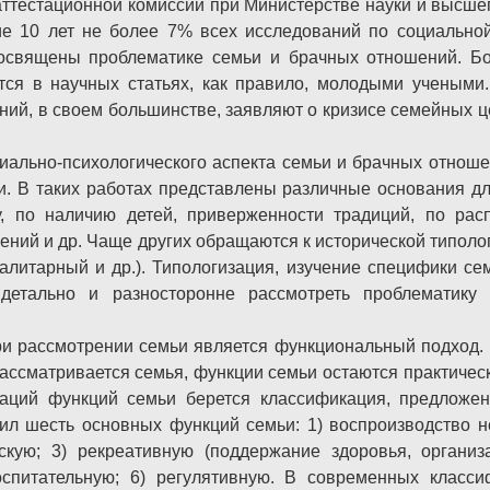
тестационной комиссии при Министерстве науки и высше
ие 10 лет не более 7% всех исследований по социальной
освящены проблематике семьи и брачных отношений. Б
тся в научных статьях, как правило, молодыми учеными.
ий, в своем большинстве, заявляют о кризисе семейных ц
иально-психологического аспекта семьи и брачных отнош
и. В таких работах представлены различные основания дл
, по наличию детей, приверженности традиций, по рас
ений и др. Чаще других обращаются к исторической типоло
галитарный и др.). Типологизация, изучение специфики се
 детально и разносторонне рассмотреть проблематику
 рассмотрении семьи является функциональный подход. Н
рассматривается семья, функции семьи остаются практиче
аций функций семьи берется классификация, предложен
ил шесть основных функций семьи: 1) воспроизводство н
скую; 3) рекреативную (поддержание здоровья, организ
оспитательную; 6) регулятивную. В современных класс