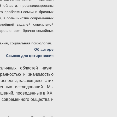
 области; проанализированы
что проблемы семьи и брачных
м, в большинстве современных
жнейшей задачей социальной
оровление» брачно-семейных
ания, социальная психология.
Об авторе
Ссылка для цитирования
зличных областей науки:
гранностью и значимостью
 аспекты, касающиеся этих
менных исследований. Мы
ошений, проведенные в XXI
я современного общества и