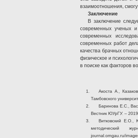
взаимоотношения, смогу
Заключение
В заключение следу
современных ученых и
современных исследов
современных работ дел
качества брачных отнош
физическое и психологи
в поиске как факторов в
Акоста А., Казако
Тамбовского университе
Баринова Е.С., Ва
Вестник ЮУрГУ. – 2019. 
Витковский Е.О.,
методический 
journal.omgau.ru/image