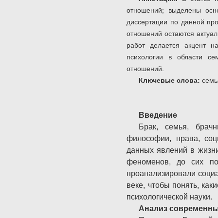
отношений; выделены осн
диссертации по данной про
отношений остаются актуал
работ делается акцент н
психологии в области се
отношений.
Ключевые слова:
семь
Введение
Брак, семья, брач
философии, права, соц
данных явлений в жизни
феноменов, до сих по
проанализировали социа
веке, чтобы понять, ка
психологической науки.
Анализ современны