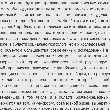
 что многие функции, традиционно выполняемые семье
и могут быть удовлетворены не только в рамках института се
иальной психологии значительное внимание уделяе
ном партнере, об отцовстве, семейной жизни и т.д.) и «отн
осы данной проблематики поднимается и в области педагогик
следования «представлений» и «отношения» проводятся н
жно назвать междисциплинарными, и этот факт способст
исле, в области социально-психологических исследований.
что объектом большинства современных исследований в
олодежь, чаще – студенты ВУЗов [8]. О такой тенденции в
мериканский термин «sophomores social psychology» 
орый иронически фиксирует «преобладающий контингент
нденция снижает репрезентативность выборки, но при изу
 является как раз тем контингентом, который в наиб
еристиками – во многом от нее зависит выполнени
ательной, рекреативной и т.д.), вместе с тем, именно мо
енденций, в том числе, и в области брачно-семейных 
 держится на том, какую форму совместной жизни выберет 
колько, какую форму воспитания она выберет, какими и