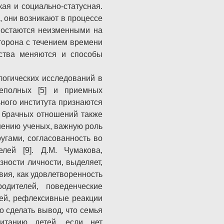
ая и социально-статусная.
, они возникают в процессе
 остаются неизменными на
сторона с течением времени
ства меняются и способы
логических исследований в
еполных [5] и приемных
ьного института признаются
и брачных отношений также
мнению ученых, важную роль
гами, согласованность во
лей [9]. Д.М. Чумакова,
ности личности, выделяет,
вия, как удовлетворенность
дителей, поведенческие
тей, рефлексивные реакции
о сделать вывод, что семья
итанию детей, если нет