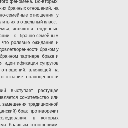
этого феномена. Во-вторых,
ких брачных отношений, на
чно-семейные отношения, у
ить их в отдельный класс.
емьи, являются гендерные
ации к брачно-семейным
, что ролевые ожидания и
удовлетворенности браком у
брачном партнере, браке и
ая идентификация супругов
х отношений, влияющей на
осознание полноценности
ний выступает растущая
является сожительство или
а замещения традиционной
анский) брак противоречит
следования, в которых
орма брачным отношениям,