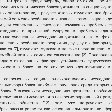
]. Этот факт, в первую очередь, говорит об актуальности 
зучению межэтнических браков указывает на специфику та
бщих характеристик, в ракурсе которых изучаются все бра
семей есть свои особенности и нюансы, позволяющие выдел
м для современных психологов, изучающих проблемы с
 ожиданий и притязаний супругов и проблема адапт
о многочисленные исследования указывают на тот факт
ношениях, особенности восприятия друг друга и факторы 
аются [7], изучаются мужские и женские представления о 
 семейной жизни и семейное самосознание [2]. Полоролев
 одного из основных факторов устойчивости супружески
ичности в браке, на ее личностную идентификацию и 
современных социально-психологических исследова
ивных форм брака, наиболее популярной среди которых 
 брак». В имеющихся исследованиях признается проблем
тельствами, отмечается, что незарегистрированный (гражд
азвитию общества [12], хотя уже встречаются ис
брак рассматривается как основная альтернативная ф