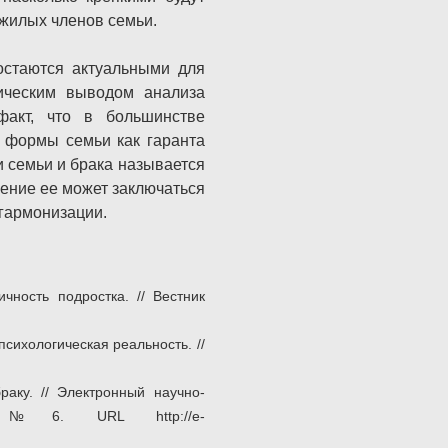
жилых членов семьи.
остаются актуальными для
ическим выводом анализа
акт, что в большинстве
 формы семьи как гаранта
 семьи и брака называется
ение ее может заключаться
 гармонизации.
чность подростка. // Вестник
сихологическая реальность. //
аку. // Электронный научно-
к №6. URL http://e-