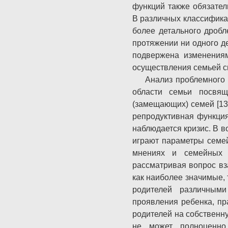
функций также обязател
В различных классификац
более детального дроб
протяжении ни одного де
подвержена изменения
осуществления семьей с
Анализ проблемного 
области семьи посвящ
(замещающих) семей [13]
репродуктивная функция
наблюдается кризис. В в
играют параметры семе
мнениях и семейных у
рассматривая вопрос вз
как наиболее значимые, 
родителей различными
проявления ребенка, пр
родителей на собственну
не может полноценно