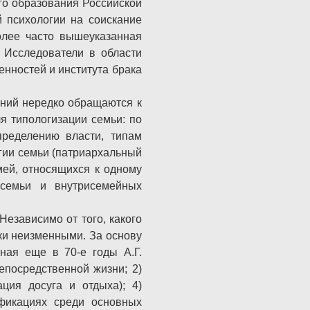
го образования Российской
 психологии на соискание
олее часто вышеуказанная
 Исследователи в области
енностей и института брака
ений нередко обращаются к
я типологизации семьи: по
пределению власти, типам
гии семьи (патриархальный
мей, относящихся к одному
 семьи и внутрисемейных
езависимо от того, какого
ски неизменными. За основу
ная еще в 70-е годы А.Г.
епосредственной жизни; 2)
ация досуга и отдыха); 4)
ификациях среди основных