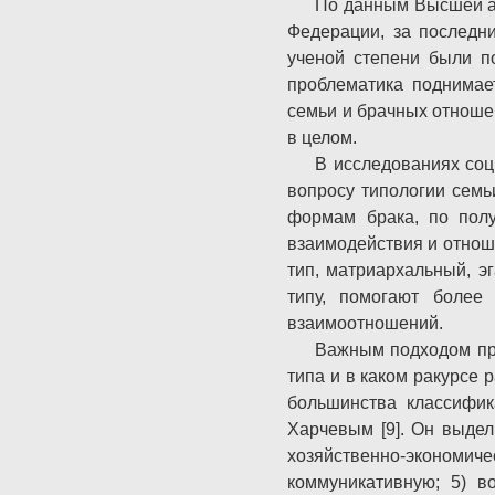
По данным Высшей ат
Федерации, за последн
ученой степени были п
проблематика поднимае
семьи и брачных отношен
в целом.
В исследованиях соц
вопросу типологии семь
формам брака, по полу
взаимодействия и отнош
тип, матриархальный, э
типу, помогают более
взаимоотношений.
Важным подходом при
типа и в каком ракурсе 
большинства классифик
Харчевым [9]. Он выдел
хозяйственно-экономиче
коммуникативную; 5) в