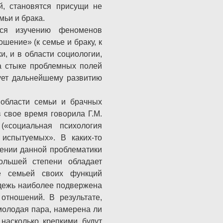
й, становятся присущи не
мьи и брака.
тся изучению феноменов
ошение» (к семье и браку, к
и, и в области социологии,
а стыке проблемных полей
вует дальнейшему развитию
 области семьи и брачных
 свое время говорила Г.М.
(«социальная психология
 испытуемых». В каких-то
чении данной проблематики
ольшей степени обладает
е семьей своих функций
лодежь наиболее подвержена
отношений. В результате,
молодая пара, намерена ли
 насколько крепкими будут