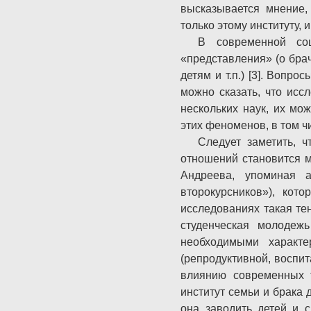
высказывается мнение,
только этому институту, 
В современной соц
«представления» (о брач
детям и т.п.) [3]. Вопр
можно сказать, что ис
нескольких наук, их мо
этих феноменов, в том ч
Следует заметить, 
отношений становится м
Андреева, упоминая а
второкурсников»), кот
исследованиях такая те
студенческая молодежь
необходимыми характ
(репродуктивной, воспит
влиянию современных т
институт семьи и брака
она заводить детей и с