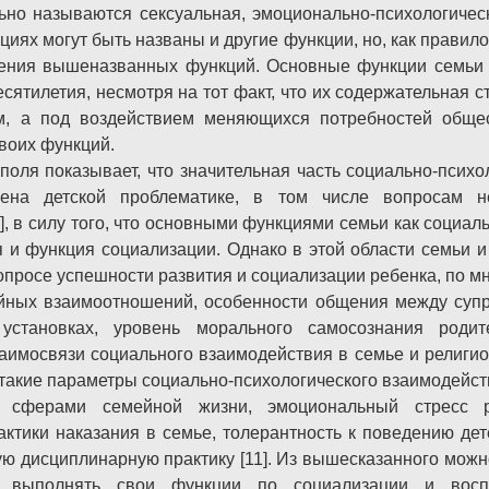
ьно называются сексуальная, эмоционально-психологическ
иях могут быть названы и другие функции, но, как правило
ления вышеназванных функций. Основные функции семьи
сятилетия, несмотря на тот факт, что их содержательная 
м, а под воздействием меняющихся потребностей обще
воих функций.
поля показывает, что значительная часть социально-психо
ена детской проблематике, в том числе вопросам н
, в силу того, что основными функциями семьи как социал
 и функция социализации. Однако в этой области семьи 
опросе успешности развития и социализации ребенка, по 
йных взаимоотношений, особенности общения между супру
становках, уровень морального самосознания родите
аимосвязи социального взаимодействия в семье и религиоз
такие параметры социально-психологического взаимодейст
 сферами семейной жизни, эмоциональный стресс ро
актики наказания в семье, толерантность к поведению де
ю дисциплинарную практику [11]. Из вышесказанного можн
 выполнять свои функции по социализации и восп