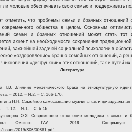
т ли молодые обеспечивать свою семью и поддерживать по
ет отметить, что проблемы семьи и брачных отношений 
 современного общества в целом. Основным оптимист
аний семьи и брачных отношений может стать тот ф
ается акцент на необходимости сохранения традиционной
ений, важнейшей задачей социальной психологии в области
ческое «оздоровление» брачно-семейных отношений, а реш
озникновения «дисфункции» этих отношений, так и путей их
Литература
ва Т.В. Влияние межэтнического брака на этнокультурную иденти
та. – 2012. – №2. – С. 166-170.
сягина Н.Н. Семейное самосознание мужчины как индивидуальная п
– Т. 12. – №1. – С. 5-15.
 Кузнецова О.З. Современное отношение молодежи к семье и бр
журнал Омского ГАУ. – 2019. – Спецвыпус
s/issues/2019/S06/00661.pdf