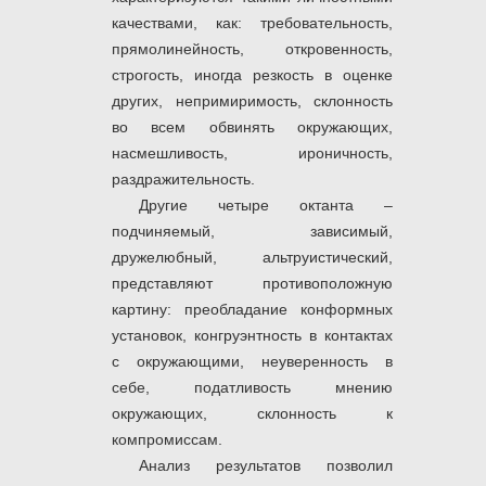
качествами, как: требовательность,
прямолинейность, откровенность,
строгость, иногда резкость в оценке
других, непримиримость, склонность
во всем обвинять окружающих,
насмешливость, ироничность,
раздражительность.
Другие четыре октанта –
подчиняемый, зависимый,
дружелюбный, альтруистический,
представляют противоположную
картину: преобладание конформных
установок, конгруэнтность в контактах
с окружающими, неуверенность в
себе, податливость мнению
окружающих, склонность к
компромиссам.
Анализ результатов позволил