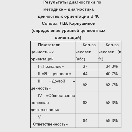
Результаты диагностики по
методике – диагностика
ценностных ориентаций В.Ф.
Сопова, Л.В. Карпушиной
(определение уровней ценностных
ориентаций)
Показатели
Кол-во
Кол-во
ценностных
человек
человек (в
ориентаций
(абс)
%)
I «Познание»
37
34,3%
II «Я – ценность»
44
40,7%
III «Другой –
58
53,7%
ценность»
IV «Общественно
полезная
63
58,3%
деятельность»
V
64
59,3%
«Ответственность»