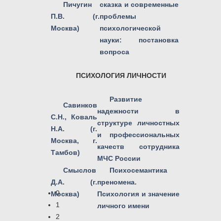
Пичугин
сказка и современные
П.В. (г.
проблемы
Москва)
психологической
науки: постановка
вопроса
ПСИХОЛОГИЯ ЛИЧНОСТИ
Развитие
Савинков
надежности в
С.Н., Коваль
структуре личностных
Н.А. (г.
и профессиональных
Москва, г.
качеств сотрудника
Тамбов)
МЧС России
Смыслов
Психосемантика
Д.А. (г.
преномена.
0
Москва)
Психология и значение
1
личного имени
2