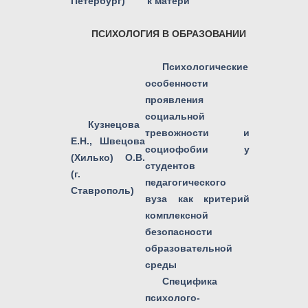
Петербург)
к матери
ПСИХОЛОГИЯ В ОБРАЗОВАНИИ
Психологические
особенности
проявления
социальной
Кузнецова
тревожности и
Е.Н., Швецова
социофобии у
(Хилько) О.В.
студентов
(г.
педагогического
Ставрополь)
вуза как критерий
комплексной
безопасности
образовательной
среды
Специфика
психолого-