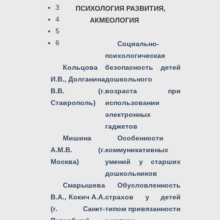
3
ПСИХОЛОГИЯ РАЗВИТИЯ,
4
АКМЕОЛОГИЯ
5
6
Социально-
психологическая
Кольцова
безопасность детей
И.В., Долганина
дошкольного
В.В. (г.
возраста при
Ставрополь)
использовании
электронных
гаджетов
Мишина
Особенности
А.М.В. (г.
коммуникативных
Москва)
умений у старших
дошкольников
Смарышева
Обусловленность
В.А., Кокич А.А.
страхов у детей
(г. Санкт-
типом привязанности