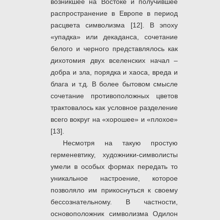
возникшее на Востоке и получившее
распространение в Европе в период
расцвета символизма [12]. В эпоху
«упадка» или декаданса, сочетание
белого и черного представлялось как
дихотомия двух вселенских начал –
добра и зла, порядка и хаоса, вреда и
блага и т.д. В более бытовом смысле
сочетание противоположных цветов
трактовалось как условное разделение
всего вокруг на «хорошее» и «плохое»
[13].
Несмотря на такую простую
герменевтику, художники-символисты
умели в особых формах передать то
уникальное настроение, которое
позволяло им прикоснуться к своему
бессознательному. В частности,
основоположник символизма Одилон