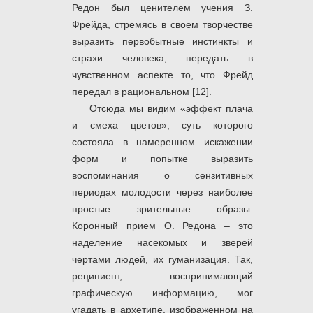
Редон был ценителем учения З.
Фрейда, стремясь в своем творчестве
выразить первобытные инстинкты и
страхи человека, передать в
чувственном аспекте то, что Фрейд
передал в рациональном [12].
Отсюда мы видим «эффект плача
и смеха цветов», суть которого
состояла в намеренном искажении
форм и попытке выразить
воспоминания о сензитивных
периодах молодости через наиболее
простые зрительные образы.
Коронный прием О. Редона – это
наделение насекомых и зверей
чертами людей, их гуманизация. Так,
реципиент, воспринимающий
графическую информацию, мог
угадать в архетипе, изображенном на