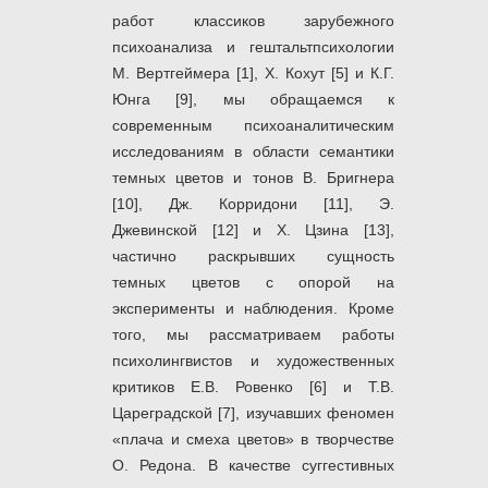
работ классиков зарубежного
психоанализа и гештальтпсихологии
М. Вертгеймера [1], Х. Кохут [5] и К.Г.
Юнга [9], мы обращаемся к
современным психоаналитическим
исследованиям в области семантики
темных цветов и тонов В. Бригнера
[10], Дж. Корридони [11], Э.
Джевинской [12] и Х. Цзина [13],
частично раскрывших сущность
темных цветов с опорой на
эксперименты и наблюдения. Кроме
того, мы рассматриваем работы
психолингвистов и художественных
критиков Е.В. Ровенко [6] и Т.В.
Цареградской [7], изучавших феномен
«плача и смеха цветов» в творчестве
О. Редона. В качестве суггестивных