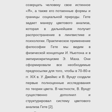
созерцать человеку свое истинное
«Я», а также его потаенные формы и
границы социальной природы. Гете
задает манеру цветового анализа,
которая в дальнейшем получит
распространение в лингвистике и
психологии. Практическое применение
философии Гете мы видим в
физической концепции И. Ньютона и в
эмпириокритицизме Э. Маха. Они
сформировали все необходимые
предпосылки для того, чтобы в 70-80-е
гг. XIX в. У. Джеймс и В. Вундт создали
первые полноценные исследования
по теории цвета. В частности, В. Вундт
существенно дополнил и
структурировал систему цветового
анализа Гете [2].