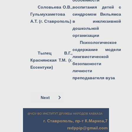
особенности
Соловьева О.В.,
воспитания детей с
Гульмухаметова
синдромом Вильямса
А.Т. (г. Ставрополь)
в инклюзивной
дошкольной
организации
Психологическое
содержание модели
Тылец В.Г.,
лингвистической
Краснянская Т.М. (г.
безопасности
Ессентуки)
личности
преподавателя вуза
Next article: Tylets Valery, Krasnyanskaya
Next
@ЧОУ ВО ИНСТИТУТ ДРУЖБЫ НАРОДОВ КАВКАЗА
г. Ставрополь, пр-т К.Маркса,7
redppip@gmail.com