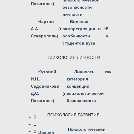
психологической
Пятигорск)
безопасности
личности
Нартов
Волевая
А.А. (г.
саморегуляция и её
Ставрополь)
особенности у
студентов вуза
ПСИХОЛОГИЯ ЛИЧНОСТИ
Кутовой
Личность как
И.Н.,
категория
Садовникова
концепции
Д.С. (г.
психологической
Пятигорск)
безопасности
ПСИХОЛОГИЯ РАЗВИТИЯ
0
1
Психологический
2
Иванов