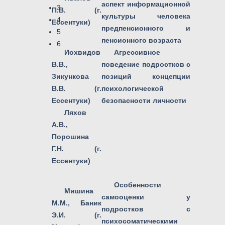
аспект информационной
3
П.В. (г.
культуры человека
4
Ессентуки)
предпенсионного и
5
пенсионного возраста
6
Иохвидов
Агрессивное
В.В.,
поведение подростков с
Зикункова
позиций концепции
В.В. (г.
психологической
Ессентуки)
безопасности личности
Ляхов
А.В.,
Порошина
Г.Н. (г.
Ессентуки)
Особенности
Мишина
самооценки у
М.М., Баник
подростков с
Э.И. (г.
психосоматическими