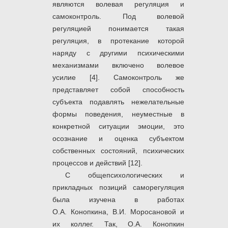
являются волевая регуляция и
самоконтроль. Под волевой
регуляцией понимается такая
регуляция, в протекание которой
наряду с другими психическими
механизмами включено волевое
усилие [4]. Самоконтроль же
представляет собой способность
субъекта подавлять нежелательные
формы поведения, неуместные в
конкретной ситуации эмоции, это
осознание и оценка субъектом
собственных состояний, психических
процессов и действий [12].
С общепсихологических и
прикладных позиций саморегуляция
была изучена в работах
О.А. Конопкина, В.И. Моросановой и
их коллег. Так, О.А. Конопкин