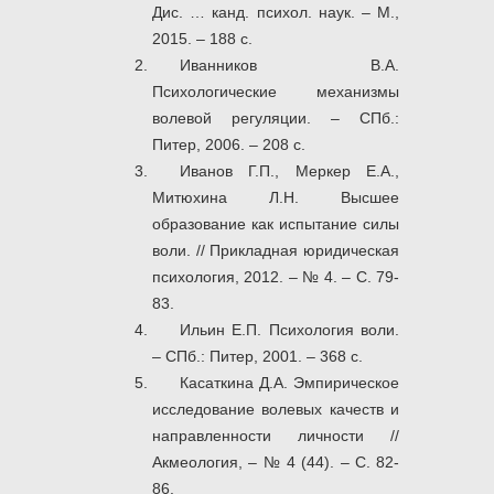
Дис. … канд. психол. наук. – М.,
2015. – 188 с.
Иванников В.А.
Психологические механизмы
волевой регуляции. – СПб.:
Питер, 2006. – 208 с.
Иванов Г.П., Меркер Е.А.,
Митюхина Л.Н. Высшее
образование как испытание силы
воли. // Прикладная юридическая
психология, 2012. – № 4. – С. 79-
83.
Ильин Е.П. Психология воли.
– СПб.: Питер, 2001. – 368 с.
Касаткина Д.А. Эмпирическое
исследование волевых качеств и
направленности личности //
Акмеология, – № 4 (44). – С. 82-
86.