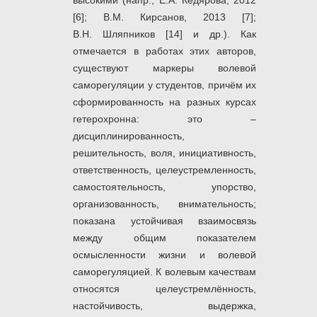
высокими (напр., Е.А. Кедярова, 2012
[6]; В.М. Кирсанов, 2013 [7];
В.Н. Шляпников [14] и др.). Как
отмечается в работах этих авторов,
существуют маркеры волевой
саморегуляции у студентов, причём их
сформированность на разных курсах
гетерохронна: это –
дисциплинированность,
решительность, воля, инициативность,
ответственность, целеустремленность,
самостоятельность, упорство,
организованность, внимательность;
показана устойчивая взаимосвязь
между общим показателем
осмысленности жизни и волевой
саморегуляцией. К волевым качествам
относятся целеустремлённость,
настойчивость, выдержка,