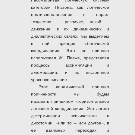
Рассматривая логическую систему
категорий Платона, как логическое
противопоставление в парах:
тождество – различие; покой –
движение; в их динамических и
диалектических связях, мы выделяем
в ней принцип «Логической
координации». Этот же принцип
использовал Ж. Пиаже, представляя
процессы ассимиляции и
аккомодации, и их постоянное
уравновешивание.
Этот динамический принцип
причинности мы будем
называть
принципом «горизонтальной
логической координации».
Это логика
детерминации психического в
дихотомии: «или то – или другое», в
ее взаимных переходах и