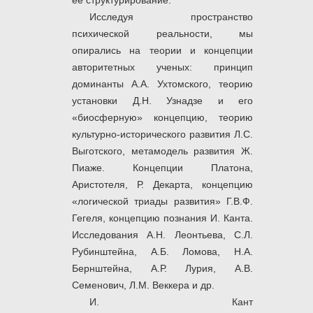
ее структурирование.
Исследуя пространство
психической реальности, мы
опирались на теории и концепции
авторитетных ученых: принцип
доминанты А.А. Ухтомского, теорию
установки Д.Н. Узнадзе и его
«биосферную» концепцию, теорию
культурно-исторического развития Л.С.
Выготского, метамодель развития Ж.
Пиаже. Концепции Платона,
Аристотеля, Р. Декарта, концепцию
«логической триады развития» Г.В.Ф.
Гегеля, концепцию познания И. Канта.
Исследования А.Н. Леонтьева, С.Л.
Рубинштейна, А.Б. Ломова, Н.А.
Бернштейна, А.Р. Лурия, А.В.
Семенович, Л.М. Веккера и др.
И. Кант