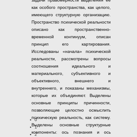
задачи правомерности выделения ее
как особого пространства, как целого,
имеющего структурную организацию.
Пространство психической реальности
описано как пространственно-
временной континуум, описан
принцип его картирования.
Исследованы «начала» психической
реальности, рассмотрены вопросы
соотношения идеального и
материального, субъективного и
объективного, внешнего и
внутреннего, и показаны механизмы,
которые их объединяют. Выделены
основные принципы причинности,
позволяющие целостно осмыслить
психическую реальность, как систему.
0
Выделены основные структурные
1
компоненты: ось познания и ось
2