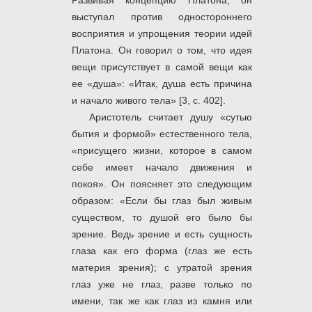
Развивая концепцию Платона, он
выступал против одностороннего
восприятия и упрощения теории идей
Платона. Он говорил о том, что идея
вещи присутствует в самой вещи как
ее «душа»: «Итак, душа есть причина
и начало живого тела» [3, с. 402].
Аристотель считает душу «сутью
бытия и формой» естественного тела,
«присущего жизни, которое в самом
себе имеет начало движения и
покоя». Он поясняет это следующим
образом: «Если бы глаз был живым
существом, то душой его было бы
зрение. Ведь зрение и есть сущность
глаза как его форма (глаз же есть
материя зрения); с утратой зрения
глаз уже не глаз, разве только по
имени, так же как глаз из камня или