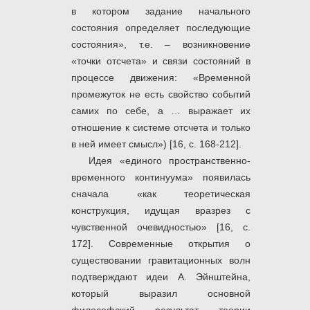
в котором задание начального
состояния определяет последующие
состояния», т.е. – возникновение
«точки отсчета» и связи состояний в
процессе движения: «Временной
промежуток не есть свойство событий
самих по себе, а … выражает их
отношение к системе отсчета и только
в ней имеет смысл») [16, с. 168-212].
Идея «единого пространственно-
временного континуума» появилась
сначала «как теоретическая
конструкция, идущая вразрез с
чувственной очевидностью» [16, с.
172]. Современные открытия о
существовании гравитационных волн
подтверждают идеи А. Эйнштейна,
который выразил основной