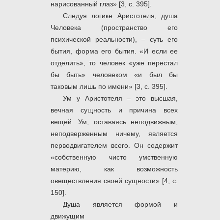
нарисованный глаз» [3, с. 395].
Следуя логике Аристотеля, душа
Человека (пространство его
психической реальности), – суть его
бытия, форма его бытия. «И если ее
отделить», то человек «уже перестал
бы быть» человеком «и был бы
таковым лишь по имени» [3, с. 395].
Ум у Аристотеля – это высшая,
вечная сущность и причина всех
вещей. Ум, оставаясь неподвижным,
неподверженным ничему, является
перводвигателем всего. Он содержит
«собственную чисто умственную
материю, как возможность
овеществления своей сущности» [4, с.
150].
Душа является формой и
движущим