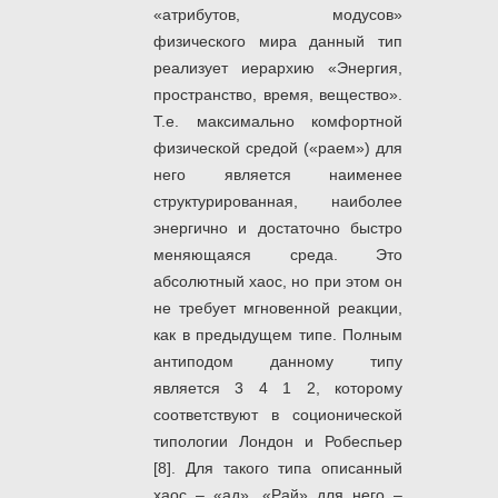
«атрибутов, модусов»
физического мира данный тип
реализует иерархию «Энергия,
пространство, время, вещество».
Т.е. максимально комфортной
физической средой («раем») для
него является наименее
структурированная, наиболее
энергично и достаточно быстро
меняющаяся среда. Это
абсолютный хаос, но при этом он
не требует мгновенной реакции,
как в предыдущем типе. Полным
антиподом данному типу
является 3 4 1 2, которому
соответствуют в соционической
типологии Лондон и Робеспьер
[8]. Для такого типа описанный
хаос – «ад». «Рай» для него –