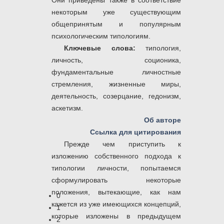
Они приведены также в соответствие
некоторым уже существующим
общепринятым и популярным
психологическим типологиям.
Ключевые слова:
типология,
личность, соционика,
фундаментальные личностные
стремления, жизненные миры,
деятельность, созерцание, гедонизм,
аскетизм.
Об авторе
Ссылка для цитирования
Прежде чем приступить к
изложению собственного подхода к
типологии личности, попытаемся
сформулировать некоторые
положения, вытекающие, как нам
0
кажется из уже имеющихся концепций,
1
которые изложены в предыдущем
2