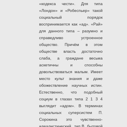
«кодекса чести». Для типа
«Лондон» и «Робеспьер» такой
социальный порядок
воспринимается как «ад». «Рай»
для данного типа – разумно и
справедливо устроенное
общество. Причём в этом
обществе власть достаточно
слаба, а граждане весьма
аскетичны и способны
довольствоваться малым. Имеет
место культ знания и даже
обожествление научных истин.
Естественно, что подобный
социум в глазах типа 2 1 3 4
выглядит «адом». В терминах
социальных суперсистем П.
Сорокина это чувственно-
идеалистический тип.В бытовой