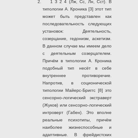
1 3 2 4 (Лж, Сс, Лн, Сст). В
типологии А. Кроника [3] этот тип
может быть представлен как
последовательность следующих
установок: Деятельность,
созерцание, гедонизм, аскетизм.
В данном случае мы имеем дело
с деятельным созерцателем.
Причём в типологии А. Кроника
подобный тип несёт в себе
внутреннее противоречие.
Напротив, в соционической
типологии Майерс-Бриггс [8] это
сенсорно-логический экстраверт
(Жуков) или сенсорно-логический
интроверт (Габен). Это вполне
реальные психотипы, причём
наиболее жизнеспособные и
адаптивные. В фрейдистских