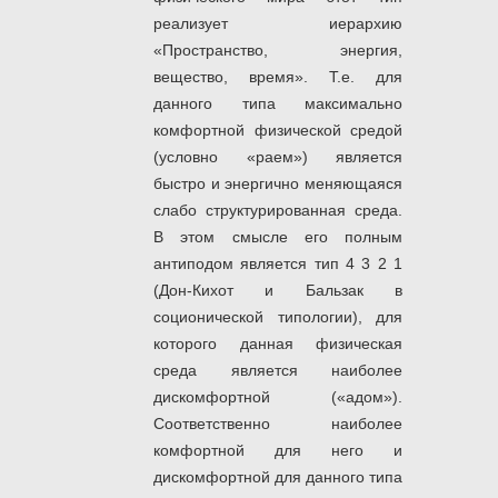
реализует иерархию
«Пространство, энергия,
вещество, время». Т.е. для
данного типа максимально
комфортной физической средой
(условно «раем») является
быстро и энергично меняющаяся
слабо структурированная среда.
В этом смысле его полным
антиподом является тип 4 3 2 1
(Дон-Кихот и Бальзак в
соционической типологии), для
которого данная физическая
среда является наиболее
дискомфортной («адом»).
Соответственно наиболее
комфортной для него и
дискомфортной для данного типа