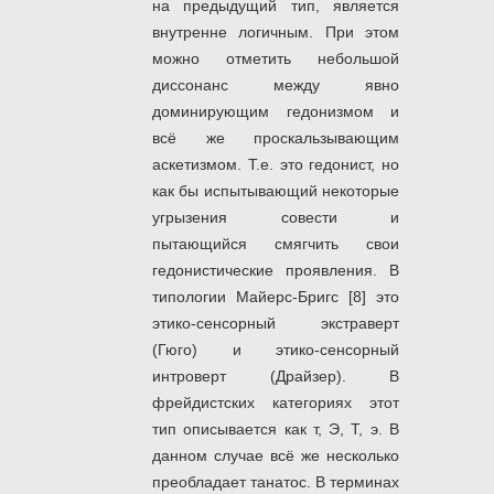
на предыдущий тип, является
внутренне логичным. При этом
можно отметить небольшой
диссонанс между явно
доминирующим гедонизмом и
всё же проскальзывающим
аскетизмом. Т.е. это гедонист, но
как бы испытывающий некоторые
угрызения совести и
пытающийся смягчить свои
гедонистические проявления. В
типологии Майерс-Бригс [8] это
этико-сенсорный экстраверт
(Гюго) и этико-сенсорный
интроверт (Драйзер). В
фрейдистских категориях этот
тип описывается как т, Э, Т, э. В
данном случае всё же несколько
преобладает танатос. В терминах