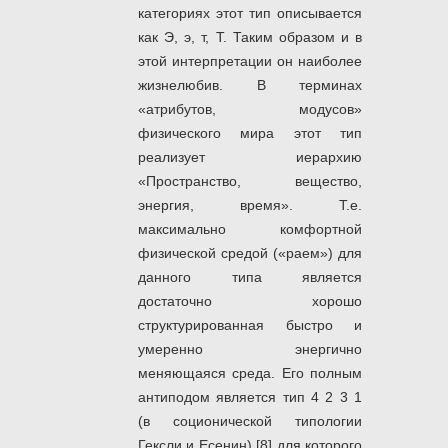
категориях этот тип описывается
как Э, э, т, Т. Таким образом и в
этой интерпретации он наиболее
жизнелюбив. В терминах
«атрибутов, модусов»
физического мира этот тип
реализует иерархию
«Пространство, вещество,
энергия, время». Т.е.
максимально комфортной
физической средой («раем») для
данного типа является
достаточно хорошо
структурированная быстро и
умеренно энергично
меняющаяся среда. Его полным
антиподом является тип 4 2 3 1
(в соционической типологии
Гексли и Есенин) [8] для которого