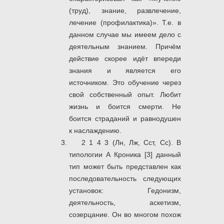
(труд), знание, развлечение,
лечение (профилактика)». Т.е. в
данном случае мы имеем дело с
деятельным знанием. Причём
действие скорее идёт впереди
знания и является его
источником. Это обучение через
свой собственный опыт. Любит
жизнь и боится смерти. Не
боится страданий и равнодушен
к наслаждению.
2 1 4 3 (Лн, Лж, Сст, Сс). В
типологии А Кроника [3] данный
тип может быть представлен как
последовательность следующих
установок: Гедонизм,
деятельность, аскетизм,
созерцание. Он во многом похож