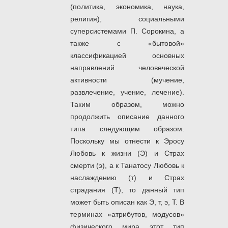
(политика, экономика, наука,
религия), социальными
суперсистемами П. Сорокина, а
также с «бытовой»
классификацией основных
направлений человеческой
активности (мучение,
развлечение, учение, лечение).
Таким образом, можно
продолжить описание данного
типа следующим образом.
Поскольку мы отнести к Эросу
Любовь к жизни (Э) и Страх
смерти (э), а к Танатосу Любовь к
наслаждению (т) и Страх
страдания (Т), то данный тип
может быть описан как Э, т, э, Т. В
терминах «атрибутов, модусов»
физического мира этот тип