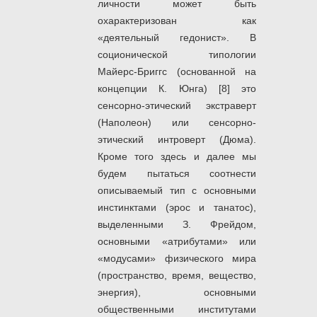
личности может быть
охарактеризован как
«деятельный гедонист». В
соционической типологии
Майерс-Бриггс (основанной на
концепции К. Юнга) [8] это
сенсорно-этический экстраверт
(Наполеон) или сенсорно-
этический интроверт (Дюма).
Кроме того здесь и далее мы
будем пытаться соотнести
описываемый тип с основными
инстинктами (эрос и танатос),
выделенными З. Фрейдом,
основными «атрибутами» или
«модусами» физического мира
(пространство, время, вещество,
энергия), основными
общественными институтами