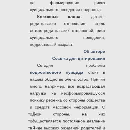
на формирование риска
суицидального поведения подростка.
Ключевые слова:
детско-
родительские отношения, стиль
детско-родительских отношений, риск
суицидального поведения,
подростковый возраст.
Об авторе
Ссылка для цитирования
Сегодня проблема
подросткового суицида
стоит в
нашем обществе очень остро. Причин
много, например, все возрастающая
нагрузка на несформировавшуюся
психику ребенка со стороны общества
и средств массовой информации. С
0
одной стороны, на них
1
осуществляется постоянное давление
2
в виде высоких ожиданий родителей и