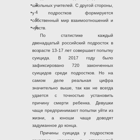
3
школьных учителей. С другой стороны,
4
у подростков формируется
5
собственный мир взаимоотношений и
6
чувств.
По статистике каждый
двенадцатый российский подросток в
возрасте 13-17 лет совершает попытку
суицида. В 2017 году было
зафиксировано 720 законченных
суицидов среди подростков. Но на
самом деле реальная цифра
значительно выше, так как не всегда
удается с точностью установить
причину смерти ребенка. Девушки
чаще предпринимают попытки уйти из
жизни, а юноши чаще доводят
задуманное до конца.
Причины суицида у подростков