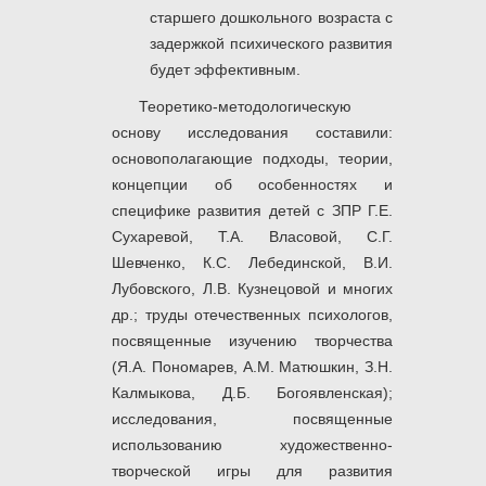
старшего дошкольного возраста с
задержкой психического развития
будет эффективным.
Теоретико-методологическую
основу исследования
составили:
основополагающие подходы, теории,
концепции об особенностях и
специфике развития детей с ЗПР Г.Е.
Сухаревой, Т.А. Власовой, С.Г.
Шевченко, К.С. Лебединской, В.И.
Лубовского, Л.В. Кузнецовой и многих
др.; труды отечественных психологов,
посвященные изучению творчества
(Я.А. Пономарев, А.М. Матюшкин, З.Н.
Калмыкова, Д.Б. Богоявленская);
исследования, посвященные
использованию художественно-
творческой игры для развития