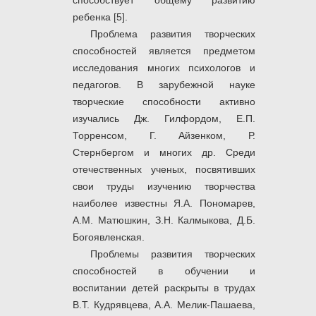
способствует общему развитию
ребенка [5].
Проблема развития творческих
способностей является предметом
исследования многих психологов и
педагогов. В зарубежной науке
творческие способности активно
изучались Дж. Гилфордом, Е.П.
Торренсом, Г. Айзенком, Р.
Стернбергом и многих др. Среди
отечественных ученых, посвятивших
свои труды изучению творчества
наиболее известны Я.А. Пономарев,
А.М. Матюшкин, З.Н. Калмыкова, Д.Б.
Богоявленская.
Проблемы развития творческих
способностей в обучении и
воспитании детей раскрыты в трудах
В.Т. Кудрявцева, А.А. Мелик-Пашаева,