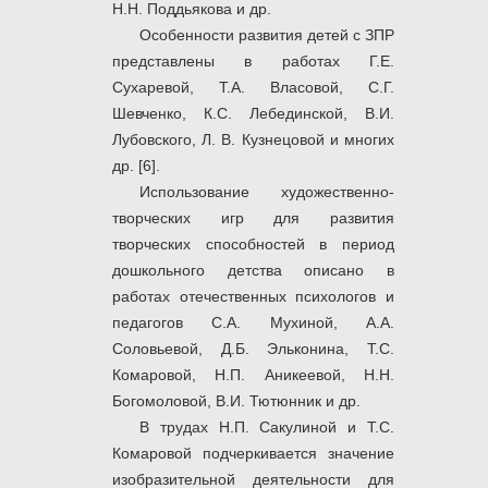
Н.Н. Поддьякова и др.
Особенности развития детей с ЗПР
представлены в работах Г.Е.
Сухаревой, Т.А. Власовой, С.Г.
Шевченко, К.С. Лебединской, В.И.
Лубовского, Л. В. Кузнецовой и многих
др. [6].
Использование художественно-
творческих игр для развития
творческих способностей в период
дошкольного детства описано в
работах отечественных психологов и
педагогов С.А. Мухиной, А.А.
Соловьевой, Д.Б. Эльконина, Т.С.
Комаровой, Н.П. Аникеевой, Н.Н.
Богомоловой, В.И. Тютюнник и др.
В трудах Н.П. Сакулиной и Т.С.
Комаровой подчеркивается значение
изобразительной деятельности для