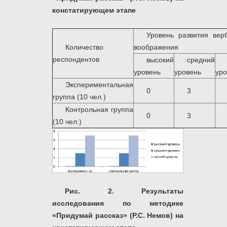
констатирующем этапе
Уровень развития вер
Количество
воображения
респондентов
высокий
средний
уровень
уровень
уро
Экспериментальная
0
3
группа (10 чел.)
Контрольная группа
0
3
(10 чел.)
Рис. 2.
Результаты
исследования по методике
«Придумай рассказ» (Р.С. Немов) на