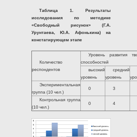
Таблица 1.
Результаты
исследования по методике
«Свободный рисунок» (Г.А.
Урунтаева, Ю.А. Афонькина) на
констатирующем этапе
Уровень развития тво
Количество
способностей
респондентов
высокий
средний
уровень
уровень
уро
Экспериментальная
0
3
группа (10 чел.)
Контрольная группа
0
4
(10 чел.)