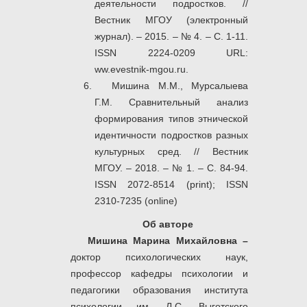
деятельности подростков. //
Вестник МГОУ (электронный
журнал). – 2015. – № 4. – С. 1-11.
ISSN 2224-0209 URL:
ww.evestnik-mgou.ru.
Мишина М.М., Мурсалыева
Г.М. Сравнительный анализ
формирования типов этнической
идентичности подростков разных
культурных сред. // Вестник
МГОУ. – 2018. – № 1. – С. 84-94.
ISSN 2072-8514 (print); ISSN
2310-7235 (online)
Об авторе
Мишина Марина Михайловна –
доктор психологических наук,
профессор кафедры психологии и
педагогики образования института
психологии им. Л.С. Выготского