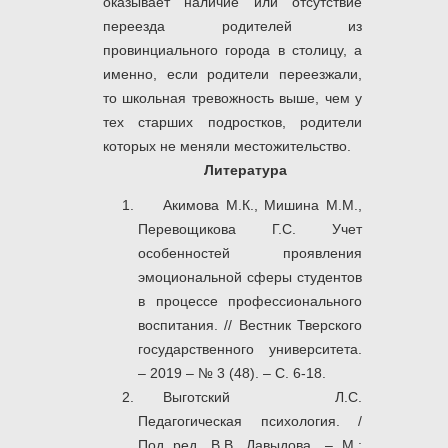
оказывает наличие или отсутствие
переезда родителей из
провинциального города в столицу, а
именно, если родители переезжали,
то школьная тревожность выше, чем у
тех старших подростков, родители
которых не меняли местожительство.
Литература
Акимова М.К., Мишина М.М.,
Перевощикова Г.С. Учет
особенностей проявления
эмоциональной сферы студентов
в процессе профессионального
воспитания. // Вестник Тверского
государственного университета.
– 2019 – № 3 (48). – С. 6-18.
Выготский Л.С.
Педагогическая психология. /
Под ред. В.В. Давыдова. – М.: