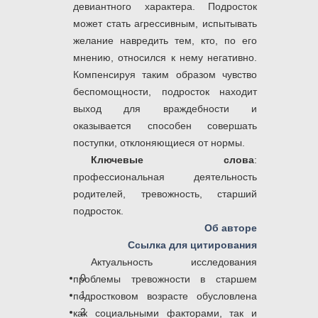
девиантного характера. Подросток
может стать агрессивным, испытывать
желание навредить тем, кто, по его
мнению, относился к нему негативно.
Компенсируя таким образом чувство
беспомощности, подросток находит
выход для враждебности и
оказывается способен совершать
поступки, отклоняющиеся от нормы.
Ключевые слова
:
профессиональная деятельность
родителей, тревожность, старший
подросток.
Об авторе
Ссылка для цитирования
Актуальность исследования
0
проблемы тревожности в старшем
1
подростковом возрасте обусловлена
2
как социальными факторами, так и