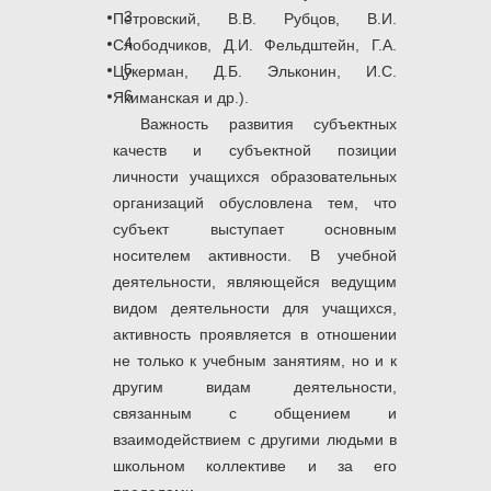
3
Петровский, В.В. Рубцов, В.И.
4
Слободчиков, Д.И. Фельдштейн, Г.А.
5
Цукерман, Д.Б. Эльконин, И.С.
6
Якиманская и др.).
Важность развития субъектных
качеств и субъектной позиции
личности учащихся образовательных
организаций обусловлена тем, что
субъект выступает основным
носителем активности. В учебной
деятельности, являющейся ведущим
видом деятельности для учащихся,
активность проявляется в отношении
не только к учебным занятиям, но и к
другим видам деятельности,
связанным с общением и
взаимодействием с другими людьми в
школьном коллективе и за его