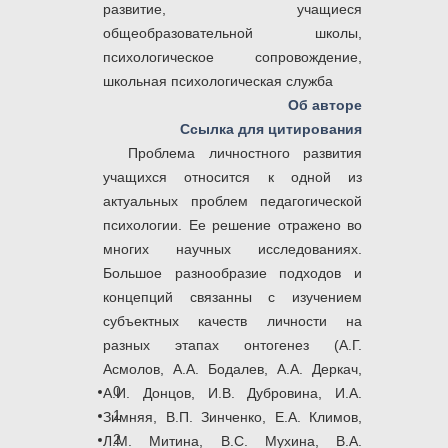
развитие, учащиеся
общеобразовательной школы,
психологическое сопровождение,
школьная психологическая служба
Об авторе
Ссылка для цитирования
Проблема личностного развития
учащихся относится к одной из
актуальных проблем педагогической
психологии. Ее решение отражено во
многих научных исследованиях.
Большое разнообразие подходов и
концепций связанны с изучением
субъектных качеств личности на
разных этапах онтогенез (А.Г.
Асмолов, A.A. Бодалев, A.A. Деркач,
0
А.И. Донцов, И.В. Дубровина, И.А.
1
Зимняя, B.П. Зинченко, Е.А. Климов,
2
Л.М. Митина, В.С. Мухина, В.А.