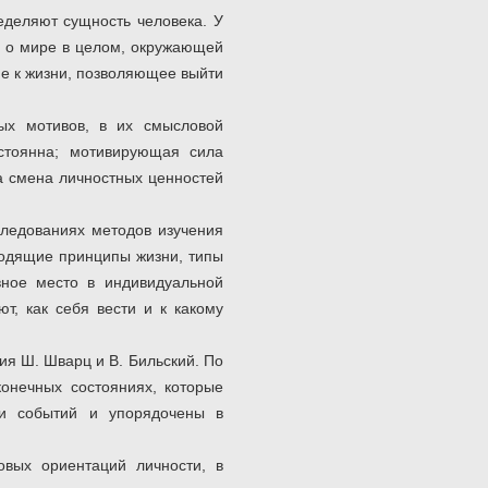
деляют сущность человека. У
й о мире в целом, окружающей
е к жизни, позволяющее выйти
ных мотивов, в их смысловой
остоянна; мотивирующая сила
а смена личностных ценностей
следованиях методов изучения
оводящие принципы жизни, типы
вное место в индивидуальной
, как себя вести и к какому
я Ш. Шварц и В. Бильский. По
онечных состояниях, которые
 и событий и упорядочены в
овых ориентаций личности, в