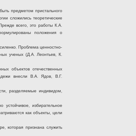
 быть предметом пристального
огии сложились теоретические
режде всего, это работы К.А.
сформулированы положения о
асиленко. Проблема ценностно-
ых ученых (Д.А. Леонтьев, К.
ных объектов отечественных
дежи внесли В.А. Ядов, В.Г.
сти, разделяемые индивидом,
о устойчивое, избирательное
матриваются как объекты, цели
ре, которая признана служить