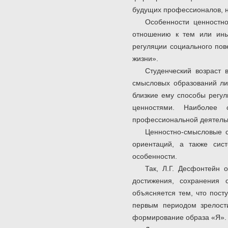
будущих профессионалов, н
Особенности ценностн
отношению к тем или ины
регуляции социального пов
жизни».
Студенческий возраст 
смысловых образований ли
близкие ему способы регул
ценностями. Наиболее 
профессиональной деятельн
Ценностно-смысловые с
ориентаций, а также сис
особенности.
Так, Л.Г. Десфонтейн 
достижения, сохранения 
объясняется тем, что пост
первым периодом зрелости
формирование образа «Я».