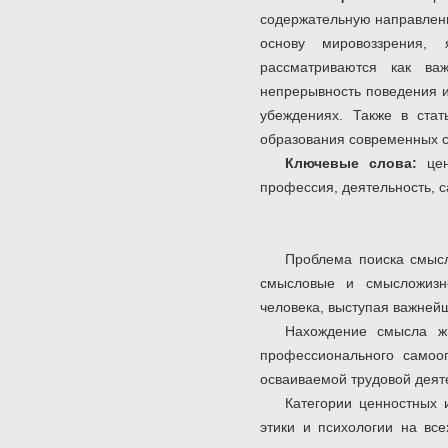
содержательную направленн
основу мировоззрения,
рассматриваются как ва
непрерывность поведения и
убеждениях. Также в ста
образования современных с
Ключевые слова:
це
профессия, деятельность, 
Проблема поиска смысл
смысловые и смысложизне
человека, выступая важнейш
Нахождение смысла ж
профессионального самоо
осваиваемой трудовой деят
Категории ценностных 
этики и психологии на все