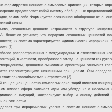
и формируются ценностно-смысловые ориентации, которые опре
оззрение представляет собой систему обобщенных представлени
людях, самом себе. Формируется осознанное обобщенное отношени
ческой жизни.
ьева, личностные ценности «отражаются в структуре конкрет
Д.А. Леонтьев уточняет, что иерархия личностных ценностей п
няется; их система характеризуется «динамической иерархией»; 
ости [7].
наиболее распространенных в международных и отечественных ис
иентаций, в частности, преобразовал взгляд на ценности как рук
утверждениям, ценностно-смысловые ориентации занимают гла
ются главенствующими жизненными принципами. Они определяют
 стоит приспосабливаться и стремиться [2].
й концепцией ценностно-смысловых ориентаций является концепци
-смысловая сфера включает идеи или убеждения о желаемых к
иапазоне ситуаций, контролируют выбор и оценку действий
льной важностью.
ыделяет три иерархических уровня в системе ценностно-смысл