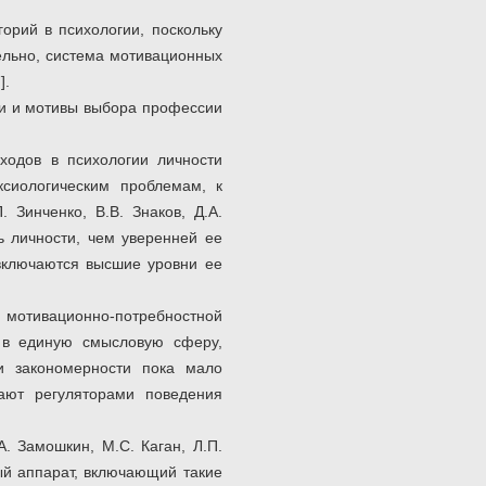
орий в психологии, поскольку
ельно, система мотивационных
].
ии и мотивы выбора профессии
одов в психологии личности
ксиологическим проблемам, к
 Зинченко, В.В. Знаков, Д.А.
ь личности, чем уверенней ее
включаются высшие уровни ее
и мотивационно-потребностной
х в единую смысловую сферу,
и закономерности пока мало
пают регуляторами поведения
. Замошкин, М.С. Каган, Л.П.
ный аппарат, включающий такие