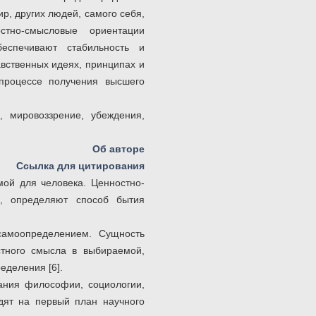
р, других людей, самого себя,
тно-смысловые ориентации
еспечивают стабильность и
авственных идеях, принципах и
 процессе получения высшего
, мировоззрение, убеждения,
Об авторе
Ссылка для цитирования
мой для человека. Ценностно-
и, определяют способ бытия
самоопределением. Сущность
стного смысла в выбираемой,
еделения [6].
ания философии, социологии,
одят на первый план научного