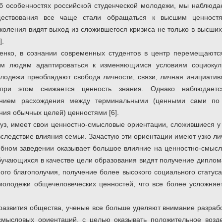
об особенностях российской студенческой молодежи, мы наблюда
ществования все чаще стали обращаться к высшим ценностя
коления видят выход из сложившегося кризиса не только в высших
].
нко, в сознании современных студентов в центр перемещаются
м людям адаптироваться к изменяющимся условиям социокуль
одежи преобладают свобода личности, связи, личная инициатива
 при этом снижается ценность знания. Однако наблюдаетс
ением расхождения между терминальными (ценными сами по 
ния обычных целей) ценностями [6].
вуз, имеет свои ценностно-смысловые ориентации, сложившиеся у
следствие влияния семьи. Зачастую эти ориентации имеют узко ли
бном заведении оказывает большое влияние на ценностно-смысл
учающихся в качестве цели образования видят получение диплома
ого благополучия, получение более высокого социального статуса
молодежи общечеловеческих ценностей, что все более усложняе
развития общества, ученые все больше уделяют внимание разра
мысловых ориентаций, с целью оказывать положительное возде