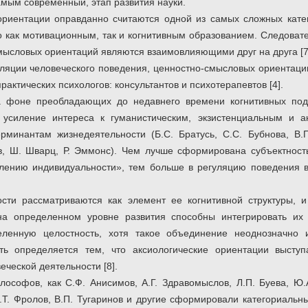
амым современный, этап развития науки.
риентации оправданно считаются одной из самых сложных катег
 как мотивационным, так и когнитивным образованием. Следоват
мысловых ориентаций являются взаимовлияющими друг на друга [7
ляции человеческого поведения, ценностно-смысловых ориентац
рактических психологов: консультантов и психотерапевтов [4].
 фоне преобладающих до недавнего времени когнитивных подх
 усиление интереса к гуманистическим, экзистенциальным и а
минантам жизнедеятельности (Б.С. Братусь, С.С. Бубнова, В.П.
в, Ш. Шварц, Р. Эммонс). Чем лучше сформирована субъектност
лению индивидуальности», тем больше в регуляцию поведения 
ости рассматриваются как элемент ее когнитивной структуры, 
 на определенном уровне развития способны интегрировать и
еленную целостность, хотя такое объединение неоднозначно 
ть определяется тем, что аксиологические ориентации высту
еческой деятельности [8].
ософов, как С.Ф. Анисимов, А.Г. Здравомыслов, Л.П. Буева, Ю.А
И.Т. Фролов, В.П. Тугаринов и другие сформировали категориаль