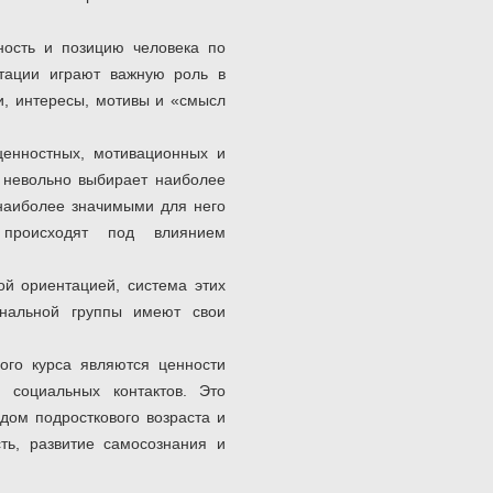
ность и позицию человека по
тации играют важную роль в
и, интересы, мотивы и «смысл
ценностных, мотивационных и
 невольно выбирает наиболее
 наиболее значимыми для него
 происходят под влиянием
й ориентацией, система этих
ональной группы имеют свои
ого курса являются ценности
я социальных контактов. Это
дом подросткового возраста и
ть, развитие самосознания и