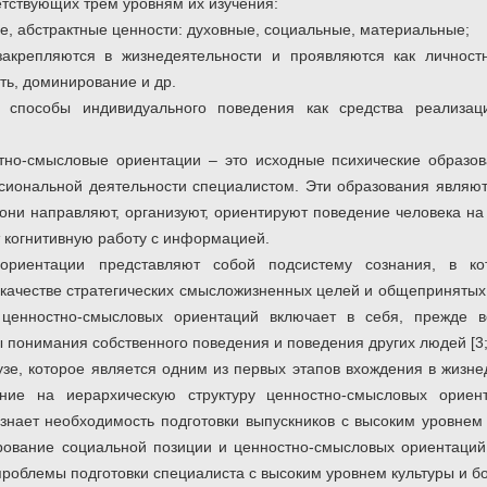
етствующих трем уровням их изучения:
, абстрактные ценности: духовные, социальные, материальные;
закрепляются в жизнедеятельности и проявляются как личностн
ть, доминирование и др.
 способы индивидуального поведения как средства реализац
тно-смысловые ориентации – это исходные психические образов
иональной деятельности специалистом. Эти образования являют
 они направляют, организуют, ориентируют поведение человека н
т когнитивную работу с информацией.
ориентации представляют собой подсистему сознания, в ко
качестве стратегических смысложизненных целей и общепринятых 
ценностно-смысловых ориентаций включает в себя, прежде в
 понимания собственного поведения и поведения других людей [3; 
узе, которое является одним из первых этапов вхождения в жизнед
ние на иерархическую структуру ценностно-смысловых ориент
нает необходимость подготовки выпускников с высоким уровнем
ование социальной позиции и ценностно-смысловых ориентаций 
роблемы подготовки специалиста с высоким уровнем культуры и б