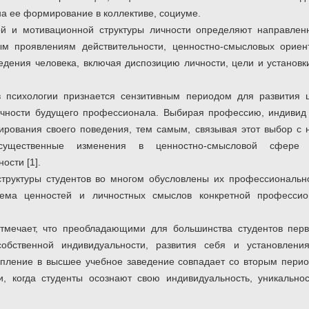
а ее формирование в коллективе, социуме.
ой и мотивационной структуры личности определяют направлен
м проявлениям действительности, ценностно-смысловых ориен
едения человека, включая диспозицию личности, цели и установк
в психологии признается сензитивным периодом для развития 
чности будущего профессионала. Выбирая профессию, индивид
ирования своего поведения, тем самым, связывая этот выбор с
существенные изменения в ценностно-смысловой сфере
ости [1].
труктуры студентов во многом обусловлены их профессионально
тема ценностей и личностных смыслов конкретной професси
отмечает, что преобладающими для большинства студентов перв
собственной индивидуальности, развития себя и установлени
упление в высшее учебное заведение совпадает со вторым перио
, когда студенты осознают свою индивидуальность, уникальнос