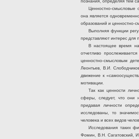
познания, определяя тем с
Ценностно-смысловые о
она является одновременно
образований и ценностно-с
Выполняя функции регу
представляют интерес для п
В настоящее время на
отчетливо прослеживается
ценностно-смысловым детер
Леонтьев, В.И. Слободчико
движение к «самоосуществ
мотивации.
Так как ценности личн
сферы, следует, что они
придавая личности опред
исследованы, то значимос
человека и всех видов челов
Исследования таких фил
Фомин, В.Н. Сагатовский, 