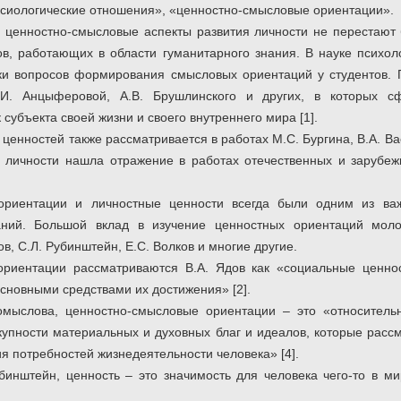
аксиологические отношения», «ценностно-смысловые ориентации».
 ценностно-смысловые аспекты развития личности не перестают
в, работающих в области гуманитарного знания. В науке психол
и вопросов формирования смысловых ориентаций у студентов. П
Л.И. Анцыферовой, А.В. Брушлинского и других, в которых 
субъекта своей жизни и своего внутреннего мира [1].
 ценностей также рассматривается в работах М.С. Бургина, В.А. В
личности нашла отражение в работах отечественных и зарубежн
ориентации и личностные ценности всегда были одним из важ
аний. Большой вклад в изучение ценностных ориентаций моло
в, С.Л. Рубинштейн, Е.С. Волков и многие другие.
ориентации рассматриваются В.А. Ядов как «социальные ценно
сновными средствами их достижения» [2].
мыслова, ценностно-смысловые ориентации – это «относительн
купности материальных и духовных благ и идеалов, которые расс
я потребностей жизнедеятельности человека» [4].
бинштейн, ценность – это значимость для человека чего-то в ми