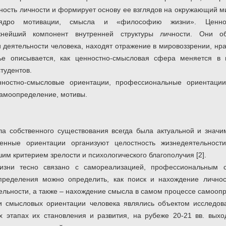
ость личности и формирует основу ее взглядов на окружающий ми
 ядро мотивации, смысла и «философию жизни». Ценнос
жнейший компонент внутренней структуры личности. Они об
 деятельности человека, находят отражение в мировоззрении, нр
тье описывается, как ценностно-смысловая сфера меняется в
тудентов.
нностно-смысловые ориентации, профессиональные ориентации
самоопределение, мотивы.
а собственного существования всегда была актуальной и значи
нные ориентации организуют целостность жизнедеятельност
им критерием зрелости и психологического благополучия [2].
изни тесно связано с самореализацией, профессиональным 
пределения можно определить, как поиск и нахождение лично
ельности, а также – нахождение смысла в самом процессе самоопр
и смысловых ориентации человека являлись объектом исследов
х этапах их становления и развития, на рубеже 20-21 вв. вых