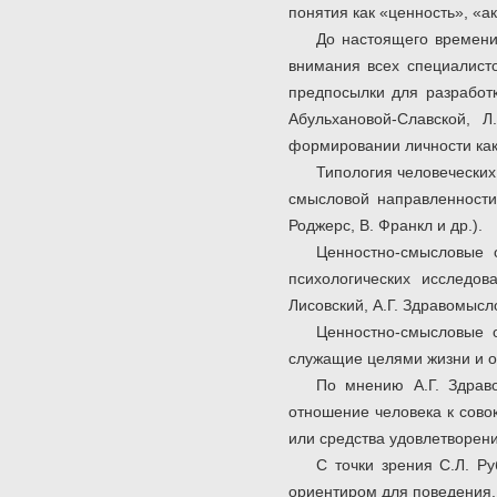
понятия как «ценность», «
До настоящего времени
внимания всех специалисто
предпосылки для разработк
Абульхановой-Славской, 
формировании личности как 
Типология человеческих
смысловой направленности 
Роджерс, В. Франкл и др.).
Ценностно-смысловые 
психологических исследов
Лисовский, А.Г. Здравомысло
Ценностно-смысловые 
служащие целями жизни и о
По мнению А.Г. Здраво
отношение человека к сово
или средства удовлетворени
С точки зрения С.Л. Ру
ориентиром для поведения.