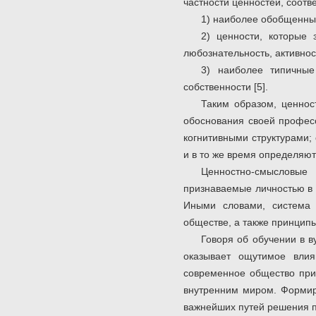
частности ценностей, соотв
1) наиболее обобщенные
2) ценности, которые 
любознательность, активнос
3) наиболее типичные
собственности [5].
Таким образом, ценнос
обоснования своей професс
когнитивными структурами;
и в то же время определяю
Ценностно-смысловые 
признаваемые личностью в 
Иными словами, система 
обществе, а также принципы
Говоря об обучении в в
оказывает ощутимое влия
современное общество приз
внутренним миром. Формир
важнейших путей решения п