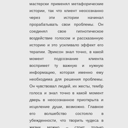
мастерски применял метафорические
истории, так что клиент неосознанно
через эти истории начинал
прорабатывать свои проблемы. Он
соединял свое гипнотическое
воздействие голосом и рассказанную
историю и это усиливало эффект его
терапии. Эриксон знал точно, в какой
момент подсознание клиента
воспримет ту важную и нужную
информацию, которая именно ему
необходима для решения проблемы.
Он чувствовал людей, их жесты, тембр
голоса и знал точно в какой момент
дверь в неосознанное приоткрыта и
исцеление души, возможно. Главное
его волшебство состояло в
убежденности, что творить чудеса в
жизни можно – стоит только