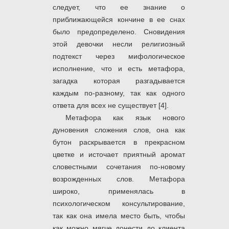
следует, что ее знание о
приближающейся кончине в ее снах
было предопределено. Сновидения
этой девочки несли религиозный
подтекст через мифологическое
исполнение, что и есть метафора,
загадка которая разгадывается
каждым по-разному, так как одного
ответа для всех не существует [4].
Метафора как язык нового
дуновения сложения слов, она как
бутон раскрывается в прекрасном
цветке и источает приятный аромат
словестными сочетания по-новому
возрожденных слов. Метафора
широко, применялась в
психологическом консультирование,
так как она имела место быть, чтобы
как можно мягче донести до клиента