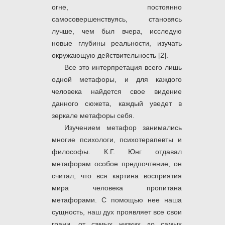
огне, постоянно
самосовершенствуясь, становясь
лучше, чем был вчера, исследую
новые глубины реальности, изучать
окружающую действительность [2].
Все это интерпретация всего лишь
одной метафоры, и для каждого
человека найдется свое видение
данного сюжета, каждый уведет в
зеркале метафоры себя.
Изучением метафор занимались
многие психологи, психотерапевты и
философы. К.Г. Юнг отдавал
метафорам особое предпочтение, он
считал, что вся картина восприятия
мира человека пропитана
метафорами. С помощью нее наша
сущность, наш дух проявляет все свои
грани, от самых низких до самых