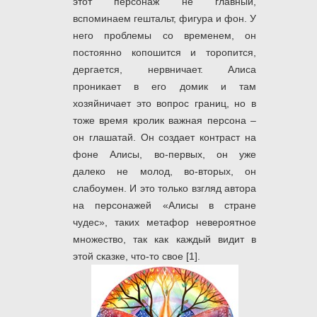
этот персонаж не главный,
вспоминаем гештальт, фигура и фон. У
него проблемы со временем, он
постоянно копошится и торопится,
дергается, нервничает. Алиса
проникает в его домик и там
хозяйничает это вопрос границ, но в
тоже время кролик важная персона –
он глашатай. Он создает контраст на
фоне Алисы, во-первых, он уже
далеко не молод, во-вторых, он
слабоумен. И это только взгляд автора
на персонажей «Алисы в стране
чудес», таких метафор невероятное
множество, так как каждый видит в
этой сказке, что-то свое [1].