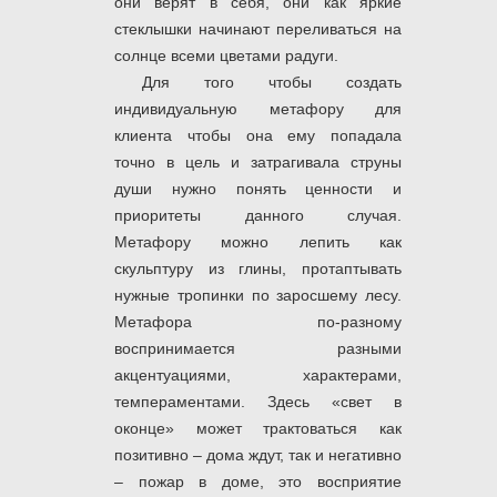
они верят в себя, они как яркие
стеклышки начинают переливаться на
солнце всеми цветами радуги.
Для того чтобы создать
индивидуальную метафору для
клиента чтобы она ему попадала
точно в цель и затрагивала струны
души нужно понять ценности и
приоритеты данного случая.
Метафору можно лепить как
скульптуру из глины, протаптывать
нужные тропинки по заросшему лесу.
Метафора по-разному
воспринимается разными
акцентуациями, характерами,
темпераментами. Здесь «свет в
оконце» может трактоваться как
позитивно – дома ждут, так и негативно
– пожар в доме, это восприятие