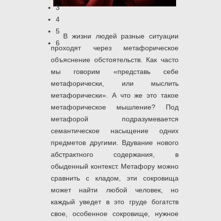
3
4
5
В жизни людей разные ситуации
6
проходят через метафорическое
объяснение обстоятельств. Как часто
мы говорим «представь себе
метафорически, или мыслить
метафорически». А что же это такое
метафорическое мышление? Под
метафорой подразумевается
семантическое насыщение одних
предметов другими. Вдувание нового
абстрактного содержания, в
обыденный контекст. Метафору можно
сравнить с кладом, эти сокровища
может найти любой человек, но
каждый уведет в это груде богатств
свое, особенное сокровище, нужное