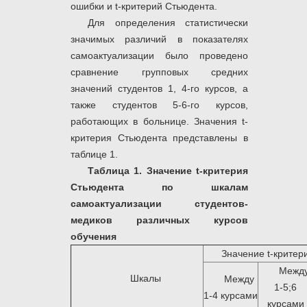
ошибки и t-критерий Стьюдента.
Для определения статистически
значимых различий в показателях
самоактуализации было проведено
сравнение групповых средних
значений студентов 1, 4-го курсов, а
также студентов 5-6-го курсов,
работающих в больнице. Значения t-
критерия Стьюдента представлены в
таблице 1.
Таблица 1.
Значение
t
-критерия
Стьюдента по шкалам
самоактуализации студентов-
медиков различных курсов
обучения
Значение t-критер
Межд
Шкалы
Между
1-5;6
1-4 курсами
курсами