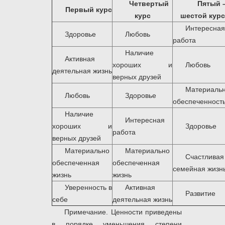
Четвертый
Пятый 
Первый курс
курс
шестой кур
Интересная
Здоровье
Любовь
работа
Наличие
Активная
хороших и
Любовь
деятельная жизнь
верных друзей
Материаль
Любовь
Здоровье
обеспеченност
Наличие
Интересная
хороших и
Здоровье
работа
верных друзей
Материально
Материально
Счастливая
обеспеченная
обеспеченная
семейная жизн
жизнь
жизнь
Уверенность в
Активная
Развитие
себе
деятельная жизнь
Примечание. Ценности приведены
в порядке уменьшения степени