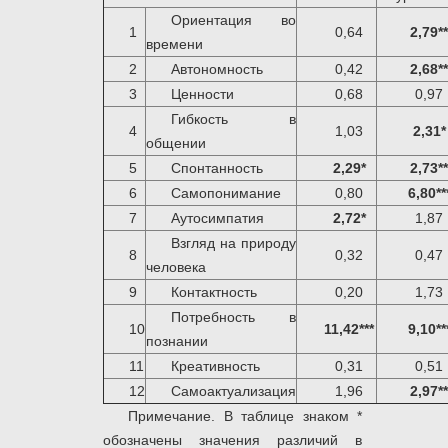
Ориентация во
1
0,64
2,79**
времени
2
Автономность
0,42
2,68**
3
Ценности
0,68
0,97
Гибкость в
4
1,03
2,31*
общении
5
Спонтанность
2,29*
2,73**
6
Самопонимание
0,80
6,80**
7
Аутосимпатия
2,72*
1,87
Взгляд на природу
8
0,32
0,47
человека
9
Контактность
0,20
1,73
Потребность в
10
11,42***
9,10**
познании
11
Креативность
0,31
0,51
12
Самоактуализация
1,96
2,97**
Примечание. В таблице знаком *
обозначены значения различий в