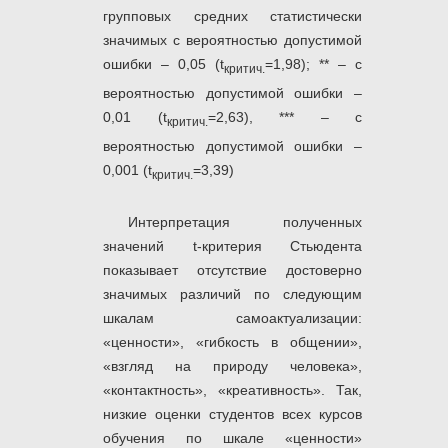
групповых средних статистически
значимых с вероятностью допустимой
ошибки – 0,05 (t
=1,98); ** – с
критич.
вероятностью допустимой ошибки –
0,01 (t
=2,63), *** – с
критич.
вероятностью допустимой ошибки –
0,001 (t
=3,39)
критич.
Интерпретация полученных
значений t-критерия Стьюдента
показывает отсутствие достоверно
значимых различий по следующим
шкалам самоактуализации:
«ценности», «гибкость в общении»,
«взгляд на природу человека»,
«контактность», «креативность». Так,
низкие оценки студентов всех курсов
обучения по шкале «ценности»