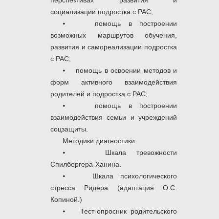
перспективах развития и
социализации подростка с РАС;
⦁ помощь в построении
возможных маршрутов обучения,
развития и самореализации подростка
с РАС;
⦁ помощь в освоении методов и
форм активного взаимодействия
родителей и подростка с РАС;
⦁ помощь в построении
взаимодействия семьи и учреждений
соцзащиты.
Методики диагностики:
⦁ Шкала тревожности
Спилбергера-Ханина.
⦁ Шкала психологического
стресса Ридера (адаптация О.С.
Копиной.)
⦁ Тест-опросник родительского