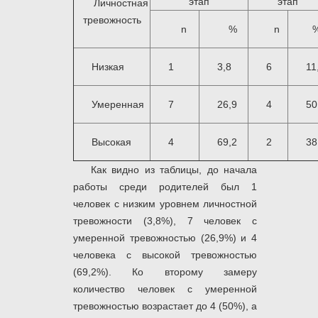
этап
этап
Личностная
тревожность
n
%
n
Низкая
1
3,8
6
11
Умеренная
7
26,9
4
50
Высокая
4
69,2
2
38
Как видно из таблицы, до начала
работы среди родителей был 1
человек с низким уровнем личностной
тревожности (3,8%), 7 человек с
умеренной тревожностью (26,9%) и 4
человека с высокой тревожностью
(69,2%). Ко второму замеру
количество человек с умеренной
тревожностью возрастает до 4 (50%), а