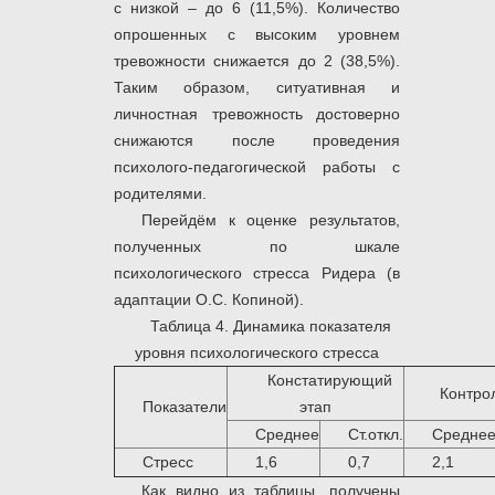
с низкой – до 6 (11,5%). Количество
опрошенных с высоким уровнем
тревожности снижается до 2 (38,5%).
Таким образом, ситуативная и
личностная тревожность достоверно
снижаются после проведения
психолого-педагогической работы с
родителями.
Перейдём к оценке результатов,
полученных по шкале
психологического стресса Ридера (в
адаптации О.С. Копиной).
Таблица 4. Динамика показателя
уровня психологического стресса
Констатирующий
Контро
Показатели
этап
Среднее
Ст.откл.
Средне
Стресс
1,6
0,7
2,1
Как видно из таблицы, получены