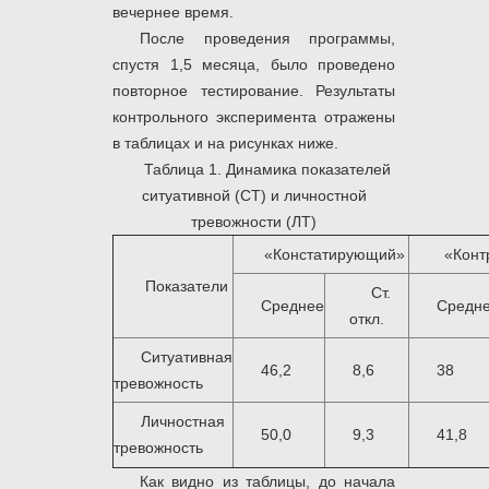
вечернее время.
После проведения программы,
спустя 1,5 месяца, было проведено
повторное тестирование. Результаты
контрольного эксперимента отражены
в таблицах и на рисунках ниже.
Таблица 1. Динамика показателей
ситуативной (СТ) и личностной
тревожности (ЛТ)
«Констатирующий»
«Конт
Показатели
Ст.
Среднее
Средн
откл.
Ситуативная
46,2
8,6
38
тревожность
Личностная
50,0
9,3
41,8
тревожность
Как видно из таблицы, до начала