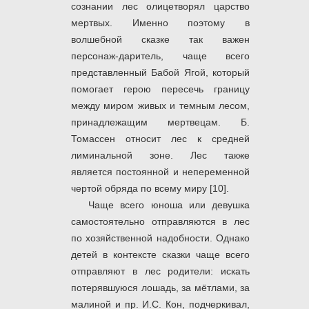
сознании лес олицетворял царство
мертвых. Именно поэтому в
волшебной сказке так важен
персонаж-даритель, чаще всего
представленный Бабой Ягой, который
помогает герою пересечь границу
между миром живых и темным лесом,
принадлежащим мертвецам. Б.
Томассен относит лес к средней
лиминальной зоне. Лес также
является постоянной и непеременной
чертой обряда по всему миру [10].
Чаще всего юноша или девушка
самостоятельно отправляются в лес
по хозяйственной надобности. Однако
детей в контексте сказки чаще всего
отправляют в лес родители: искать
потерявшуюся лошадь, за мётлами, за
малиной и пр. И.С. Кон, подчеркивал,