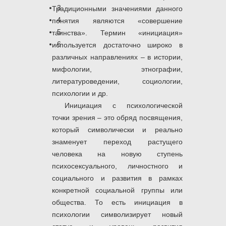
3
Традиционными значениями данного
4
понятия являются «совершение
5
таинства». Термин «инициация»
6
используется достаточно широко в
различных направлениях – в истории,
мифологии, этнографии,
литературоведении, социологии,
психологии и др.
Инициация с психологической
точки зрения – это обряд посвящения,
который символически и реально
знаменует переход растущего
человека на новую ступень
психосексуального, личностного и
социального и развития в рамках
конкретной социальной группы или
общества. То есть инициация в
психологии символизирует новый