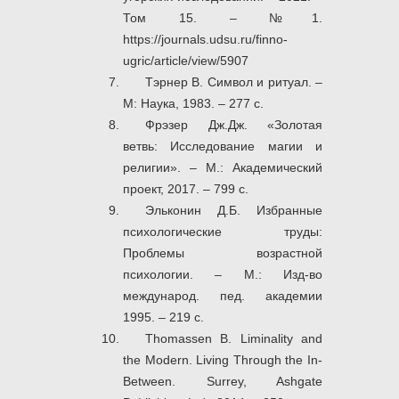
Том 15. – №1.
https://journals.udsu.ru/finno-
ugric/article/view/5907
Тэрнер В. Символ и ритуал. –
М: Наука, 1983. – 277 с.
Фрэзер Дж.Дж. «Золотая
ветвь: Исследование магии и
религии». – М.: Академический
проект, 2017. – 799 с.
Эльконин Д.Б. Избранные
психологические труды:
Проблемы возрастной
психологии. – М.: Изд-во
международ. пед. академии
1995. – 219 с.
Thomassen B. Liminality and
the Modern. Living Through the In-
Between. Surrey, Ashgate