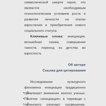
символической смерти героя, что
являются необходимым
психологическим условием роста и
развития личности на этапах
взросления и приобретения нового
социального статуса.
Ключевые слова:
инициация,
волшебная сказка, совершение
таинств, переход из детства во
взрослость
Об авторе
Ссылка для цитирования
Исследование культурного
феномена инициации традиционно
0
привлекает внимание многих ученых.
1
Понятие «инициация» в переводе с
2
латинского означает посвящение.