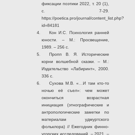
фиксации поэтики 2022, т. 20 (1),
с. 7-29.
https://poetica.pro/journal/content_list.php?
id=84181
Кон И.С. Психология ранней
юности. – М.: Просвещение,
1989. – 256 с.
Пропп В. Я. Исторические
корни волшебной сказки. – М.:
Издательство «Лабиринт», 2000.
336 с.
Сухова М.В. «…И там кто-то
ночью её съел»: чем может
окончиться возрастная
инициация (этнографические и
антропологические заметки по
материалам удмуртского
фольклора) // Ежегодник финно-
угорских исследований. – 2021. –