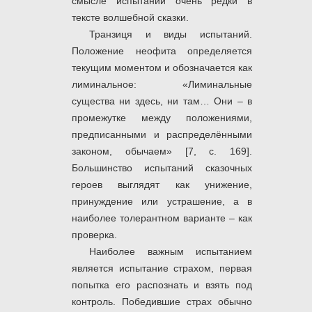
смысле испытаний очень редки в
тексте волшебной сказки.
Транзиця и виды испытаний.
Положение неофита определяется
текущим моментом и обозначается как
лиминальное: «Лиминальные
существа ни здесь, ни там… Они – в
промежутке между положениями,
предписанными и распределёнными
законом, обычаем» [7, c. 169].
Большинство испытаний сказочных
героев выглядят как унижение,
принуждение или устрашение, а в
наиболее толерантном варианте – как
проверка.
Наиболее важным испытанием
является испытание страхом, первая
попытка его распознать и взять под
контроль. Победившие страх обычно