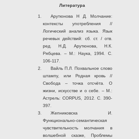
Литература
Арутюнова Н Д. Молчание:
контексты употребления //
Логический анализ языка. Язык
речевых действий: сб. cт. / отв.
ред. Н.Д. Арутюнова, Н.К.
Рябцева. – М.: Наука, 1994. С.
106-117.
Вайль П.Л. Похвальное слово
штампу, или Родная кровь //
Свобода – точка отсчёта. О
жизни, искусстве и о себе. – М.:
Астрель: CORPUS, 2012. С. 390-
397.
Жепниковска И.
Функционально-семантическая
чувствительность молчания в
волшебной сказке, Проблемы