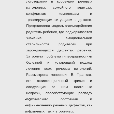
логотерапии в коррекции речевых
патологиях, семейного климата,
конфликтам, комплексам и
травмирующим ситуациям в детстве.
Представлена модель взаимодействия
родитель-ребенок, где подчеркивается
значение эмоциональной
стабильности родителей при
зарождающихся дефектах ребенка.
Затронута проблема гипердиагностики
болезней и устаревший подход
лечения всех речевых патологий.
Рассмотрена концепция В. Франкла,
его экзистенциальный кризис и
следующие за ним ноогенные
неврозы, способствующие распаду
психического состояния и
0
возникновению речевых дефектов, как
1
первичных, так и вторичных.
2