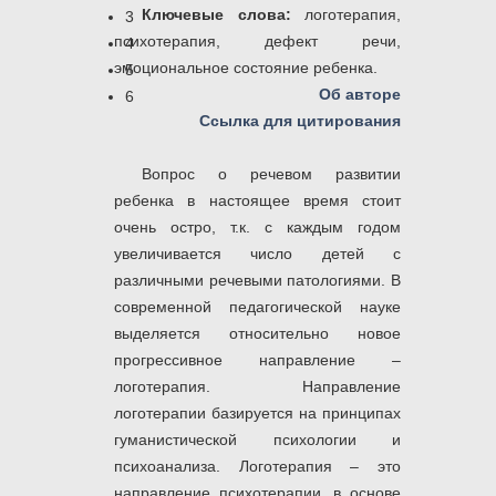
Ключевые слова:
логотерапия,
3
психотерапия, дефект речи,
4
эмоциональное состояние ребенка.
5
Об авторе
6
Ссылка для цитирования
Вопрос о речевом развитии
ребенка в настоящее время стоит
очень остро, т.к. с каждым годом
увеличивается число детей с
различными речевыми патологиями. В
современной педагогической науке
выделяется относительно новое
прогрессивное направление –
логотерапия. Направление
логотерапии базируется на принципах
гуманистической психологии и
психоанализа. Логотерапия – это
направление психотерапии, в основе