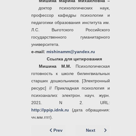
Мишина Марина Михайловна –
доктор психологических наук,
профессор кафедры психологии и
педагогики образования института им.
Л.С. Выготского Российского
государственного гуманитарного
университета.
e-mail:
mishinamm@yandex.ru
Ссылка для цитирования
Мишина М.М.
Психологическая
готовность к школе билингвиальных
старших дошкольников. [Электронный
ресурс] // Прикладная психология и
психоанализ: электрон. науч. журн.
2021. N 2. URL:
http://ppip.idnk.ru
(дата обращения:
чч.мм.гггг).
Previous article: Mishina Marina
Next article: Прикл
Prev
Next