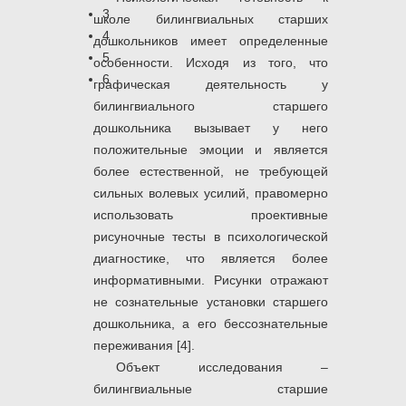
3
школе билингвиальных старших
4
дошкольников имеет определенные
5
особенности. Исходя из того, что
6
графическая деятельность у
билингвиального старшего
дошкольника вызывает у него
положительные эмоции и является
более естественной, не требующей
сильных волевых усилий, правомерно
использовать проективные
рисуночные тесты в психологической
диагностике, что является более
информативными. Рисунки отражают
не сознательные установки старшего
дошкольника, а его бессознательные
переживания [4].
Объект исследования –
билингвиальные старшие