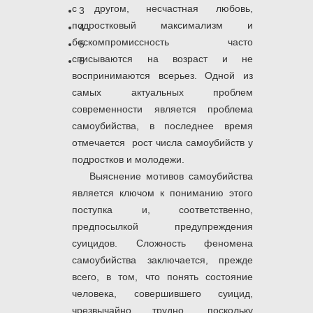
с другом, несчастная любовь,
3
подростковый максимализм и
4
бескомпромиссность часто
5
списываются на возраст и не
6
воспринимаются всерьез. Одной из
самых актуальных проблем
современности является проблема
самоубийства, в последнее время
отмечается рост числа самоубийств у
подростков и молодежи.
Выяснение мотивов самоубийства
является ключом к пониманию этого
поступка и, соответственно,
предпосылкой предупреждения
суицидов. Сложность феномена
самоубийства заключается, прежде
всего, в том, что понять состояние
человека, совершившего суицид,
чрезвычайно трудно, поскольку