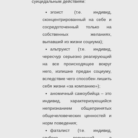
суицидальным действиям:
эгоист (т.е. индивид,
сконцентрированный на себе и
сосредоточенный только на
собственных желаниях,
выпавший из жизни социума);
альтруист (т.е. индивид,
чересчур серьезно реагирующий
на все происходящее вокруг
него, излишне предан социуму,
вследствие чего способен лишить
себя жизни «за компанию»);
аномичный самоубийца ‒ это
индивид, характеризующийся
непризнанием общепринятых
общечеловеческих ценностей и
норм поведения;
фаталист (т.е. индивид,
глубоко верующий в