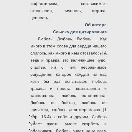
инфантилизм, созависимые
отношения, личность, жертва,
ценность.
Об авторе
Ссылка для цитирования
Любовь! Любовь. Любовь…. Как
много в этом слове для сердца нашего
слилось, как много в нем отозвалось! А
ведь и правда, это величайшее чудо,
счастье, ни с чем несравнимое
ощущение, которое каждый из нас
хотя бы раз испытывал. Любовь
красива и проста, возвышенна и
таинственна, любовь естественна.
Любовь не боится, любовь не
прячется, любовь долготерпелива (1
0
Кор. 13:4) к себе и другим. Любовь
1
умеет ждать, умеет скорбеть и
2
оплакивать. Любовь знает цену всем