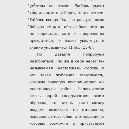
3
утратам на земле. Любовь умеет
4
хранить память и беречь тепло встреч.
5
Любовь всегда больше разлуки, даже
6
больше смерти, ибо любовь никогда
не перестает, хотя и пророчества
прекратятся, и языки умолкнут, и
знание упразднится (1 Кор. 13-8).
Но давайте попробуем
разобраться, что же в себе несет так
называемая «настоящая» любовь, и
что такое любовная зависимость,
которую зачастую воспринимают как
«настоящую» любовь. Человеческая
жизнь порой складывается таким
образом, что очень часто между
людьми возникают не отношения,
основанные на любви, а отношения, в
которых возможно и присутствует