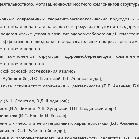
деятельностного, мотивационно-личностного компонентов структур
новных современных теоретико-методологических подходов к 
ентности педагога и на основе его результатов уточнить содержа
-педагогические условия развития здоровьесберегающей компетент
ть эффективность внедрения в образовательный процесс программ
тентности педагога.
зи компонентов структуры здоровьесберегающей компетент
тентности педагогов.
ской основой исследования явились:
 Рубинштейн, Л.С. Выготский, Б.Г. Ананьев и др.);
лиза психического отражения и деятельности (Б.Г. Ананьев, Б.Ф
 (А.Н. Леонтьев, В.Д. Шадриков);
од (И.А. Зимняя, А.В. Хуторской, В.Н. Введенский и др.);
еловека (И.С. Кон, М.И. Рожков);
ия о личности и её интегративных характеристиках (Б.Г. Ананьев, В
ясищев, С.Л. Рубинштейн и др.);
ения о здоровьесберегающей компетентности педагогов (Б.С. Гер