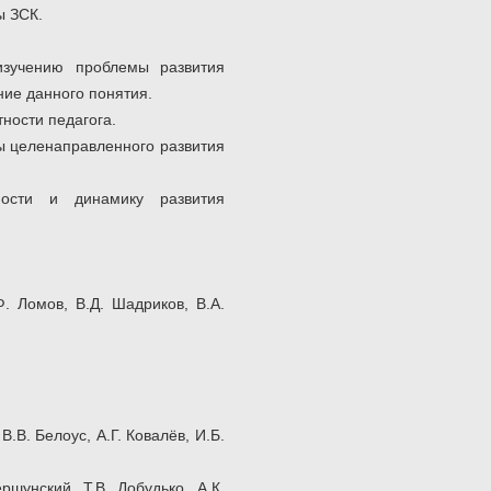
ы ЗСК.
изучению проблемы развития
ние данного понятия.
ности педагога.
ы целенаправленного развития
ности и динамику развития
. Ломов, В.Д. Шадриков, В.А.
.В. Белоус, А.Г. Ковалёв, И.Б.
шунский, Т.В. Добудько, А.К.