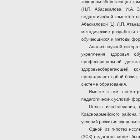
«здоровьесберегающая комп
(Н.П. Абасакалова, И.А. 
педагогической компетентно
Абаскаловой [1], Л.П. Атана
методические разработки п
обучающихся и методы фор
Анализ научной литерат
укрепления здоровья о
профессиональной деятел
здоровьесберегающей ко
представляет собой базис,
системе образования.
Вместе с тем, несмотр
педагогических условий фо
Целью исследования, 
Красноармейского района К
условий развития здоровьес
Одной из гипотез иссл
(ЗСК) педагогов может быт