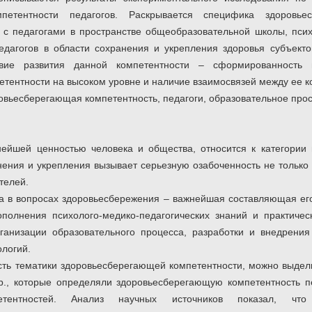
петентности педагогов. Раскрывается специфика здоровье
 с педагогами в пространстве общеобразовательной школы, псих
едагогов в области сохранения и укрепления здоровья субъекто
вие развития данной компетентности – сформированность в
тентности на высоком уровне и наличие взаимосвязей между ее 
овьесберегающая компетентность, педагоги, образовательное прос
нейшей ценностью человека и общества, относится к категории 
нения и укрепления вызывает серьезную озабоченность не только
телей.
га в вопросах здоровьесбережения – важнейшая составляющая ег
полнения психолого-медико-педагогических знаний и практичес
ганизации образовательного процесса, разработки и внедрения
логий.
сть тематики здоровьесберегающей компетентности, можно выдел
и др., которые определяли здоровьесберегающую компетентность 
етентностей. Анализ научных источников показал, чт