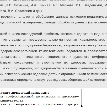
ей (Н.В. Кузьмина, И.А. Зимняя, А.К. Маркова, В.Н. Введенский, М
ова, В.А. Сластенин и др.).
 изучение, анализ и обобщение данных психолого-педагогиче
едагогический эксперимент, методы обработки данных (качествен
ский анализ исследуемой проблемы позволил сделать вывод о т
– интегративная профессионально-личностная характеристика
деятельность по здоровьесбережению, направленную на субъекто
здоровьесберегающей компетентности педагогов в образовате
физического, психического, социального и духовного комфорта
бствуют сохранению и укреплению их здоровья, продуктивн
. Важно подчеркнуть, что здоровьесберегающая компетентность в
и психологического здоровья детей с ограниченными возможностям
го анализа определена структура здоровьесберегающей компетентно