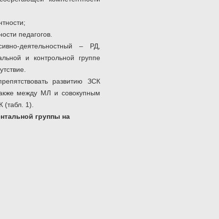
нтности;
ости педагогов.
сивно-деятельностный – РД,
альной и контрольной группе
утствие.
репятствовать развитию ЗСК
также между МЛ и совокупным
(табл. 1).
нтальной группы на