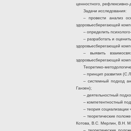
ценностного, рефлексивно-
Задачи исследования:
– провести анализ ос
здоровьесберегающей компет
– определить психолого
– разработать и оцени
здоровьесберегающей компе
– выявить взаимосвя
здоровьесберегающей компе
Теоретико-методологиче
– принцип развития (С.Л.
– системный подход ана
Ганзен);
– деятельностный подход
– компетентностный подх
– теория социализации ч
–
теоретические
положен
Котова, В.С. Мерлин, В.Н. М
– теоретические полож