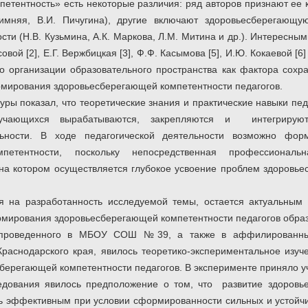
етентность» есть некоторые различия: ряд авторов признают ее
Зимняя, В.И. Пичугина), другие включают здоровьесберегающую
сти (Н.В. Кузьмина, А.К. Маркова, Л.М. Митина и др.). Интересны
совой [2], Е.Г. Вержбицкая [3], Ф.Ф. Касымова [5], И.Ю. Кокаевой [6
о организации образовательного пространства как фактора сохр
мирования здоровьесберегающей компетентности педагогов.
уры показал, что теоретические знания и практические навыки пед
бучающихся вырабатываются, закрепляются и интегрируют
ьности. В ходе педагогической деятельности возможно фор
мпетентности, поскольку непосредственная профессиональн
 на котором осуществляется глубокое усвоение проблем здоровь
я на разработанность исследуемой темы, остается актуальным 
рмирования здоровьесберегающей компетентности педагогов обра
проведенного в
МБОУ СОШ №39, а также в аффилированных 
раснодарского края, явилось теоретико-экспериментальное изуче
берегающей компетентности педагогов. В эксперименте приняло уч
едования явилось предположение о том, что развитие здоровь
ь эффективным при условии сформированности сильных и устойчи