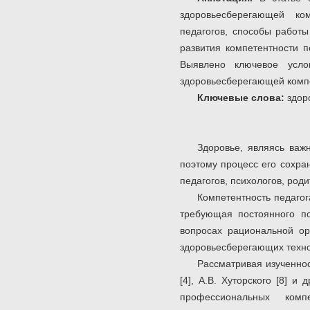
здоровьесберегающей ком
педагогов, способы работы
развития компетентности п
Выявлено ключевое усло
здоровьесберегающей компе
Ключевые слова:
здор
Здоровье, являясь важ
поэтому процесс его сохра
педагогов, психологов, роди
Компетентность педаго
требующая постоянного по
вопросах рациональной ор
здоровьесберегающих техно
Рассматривая изученно
[4], А.В. Хуторского [8] 
профессиональных комп