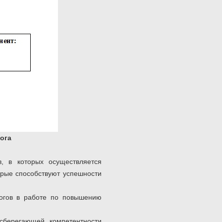
ога
в, в которых осуществляется
орые способствуют успешности
гогов в работе по повышению
сберегающей компетентности