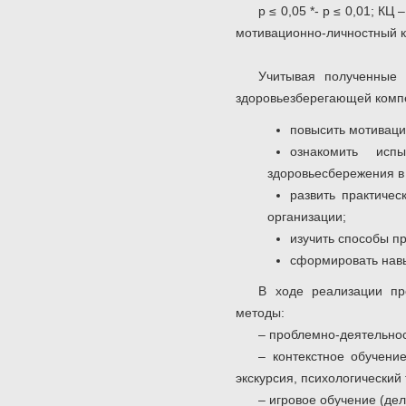
p ≤ 0,05 *- p ≤ 0,01; 
мотивационно-личностный 
Учитывая полученные 
здоровьезберегающей компе
повысить мотиваци
ознакомить исп
здоровьесбережения в
развить практиче
организации;
изучить способы п
сформировать навы
В ходе реализации пр
методы:
– проблемно-деятельнос
– контекстное обучени
экскурсия, психологический 
– игровое обучение (дел