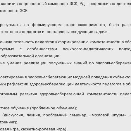
КЦ – когнитивно-ценностный компонент ЗСК, РД – рефлексивно-деяте
компонент ЗСК
результаты на формирующем этапе эксперимента, была разр
тентности педагогов и поставлены следующие задачи:
онную готовность педагогов к формированию компетентности в об
ытуемых с особенностями психолого-педагогических под
 образовательной организации;
ские умения реализации полученных знаний по здоровьесбереже
роектирования здоровьесберегающих моделей поведения субъектов
ки рефлексии здоровьесберегающей деятельности педагогов в об
ограммы развития здоровьесберегающей компетентности педа
тное обучение (проблемное обучение);
е (дискуссия, лекция, проблемный семинар, «мозговой штурм», 
тренинг);
овая игра, сюжетно-ролевая игра);