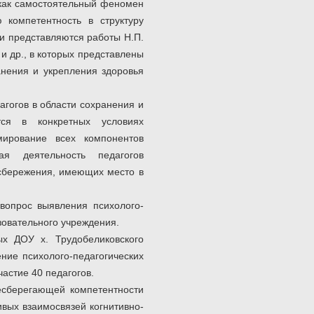
 как самостоятельный феномен
 компетентность в структуру
ми представляются работы Н.П.
] и др., в которых представлены
анения и укрепления здоровья
агогов в области сохранения и
ся в конкретных условиях
мирование всех компонентов
ая деятельность педагогов
есбережения, имеющих место в
вопрос выявления психолого-
зовательного учреждения.
ДОУ х. Трудобеликовского
ние психолого-педагогических
астие 40 педагогов.
есберегающей компетентности
вых взаимосвязей когнитивно-