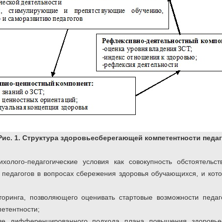
Рис. 1. Структура здоровьесберегающей компетентности педаг
олого-педагогические условия как совокупность обстоятельст
педагогов в вопросах сбережения здоровья обучающихся, и кот
торинга, позволяющего оценивать стартовые возможности педа
етентности;
ве дифференцированного подхода плана повышения здоровье