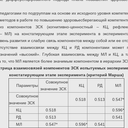
 педагогами по подгруппам на основе их исходного уровня компете
 методов в работе по повышению здоровьесберегающей компетентн
 из компонентов ЗСК (когнитивно-ценностный – КЦ, рефлек
 – МЛ) на констатирующем этапе эксперимента в эксперимент
ень развития и слабую связь компонентов между собой или ее отс
отсутствие взаимосвязи между КЦ и РД компонентами может п
значений «высокий». Глубокая взаимосвязь между МЛ и КЦ, а 
 то, что МЛ является более значимым компонентом в иерархии ЗСК 
атрица взаимосвязей компонентов ЗСК испытуемых экспериме
констатирующем этапе эксперимента (критерий Марша)
Совокупное
Параметры
КЦ
РД
МЛ
значение ЗСК
Совокупное
0.518
0.513
0.547*
значение ЗСК
КЦ
0.518
0.596*
РД
0.513
0.541
МЛ
0.547*
0.596*
0.541