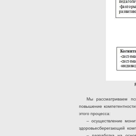
Мы рассматриваем псих
повышение компетентности 
этого процесса:
– осуществление мони
здоровьесберегающей комп
– разработка на осно