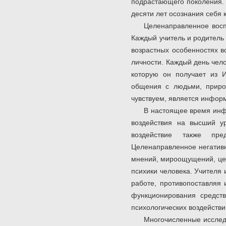
подрастающего поколения. 
десяти лет осознания себя 
Целенаправленное восп
Каждый учитель и родитель
возрастных особенностях в
личности. Каждый день чел
которую он получает из И
общения с людьми, природ
чувствуем, является инфор
В настоящее время инф
воздействия на высший у
воздействие также пре
Целенаправленное негативн
мнений, мироощущений, цен
психики человека. Учителя
работе, противопоставляя
функционирования средст
психологических воздействий
Многочисленные исследо