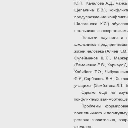
Ю.П., Качалова А.Д., Чайк
Щепалина В.В.), конфликт
предупреждение конфликтно
Шалагинова К.С.) обусла
школьников со сверстниками
Попытки научного и 
школьников предпринимаютс
жизни человека (Алиев К.М.,
Сулейманов Ш.С., Маркер
(Евмененко Е.В., Карнаух Д.
Хабибова Т.О., Чибухашвил
Ф.У., Сарбасова В.Н., Хохл
учащихся (Зембатова Л.Т., 
Однако ещё не изуче
конфликтных взаимоотноше
Проблемы формирован
полиэтничного и поликульту
региона значительна, воп
актуален.