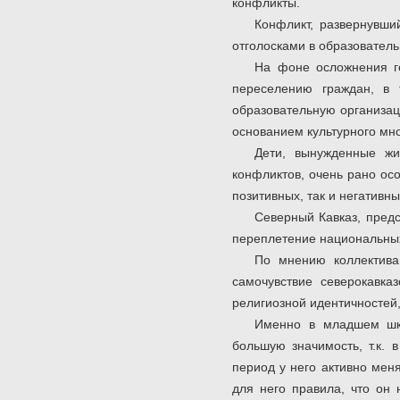
конфликты.
Конфликт, развернувши
отголосками в образовател
На фоне осложнения г
переселению граждан, в 
образовательную организац
основанием культурного мн
Дети, вынужденные жи
конфликтов, очень рано ос
позитивных, так и негативны
Северный Кавказ, пред
переплетение национальных
По мнению коллектива
самочувствие северокавка
религиозной идентичностей
Именно в младшем шко
большую значимость, т.к. 
период у него активно мен
для него правила, что он 