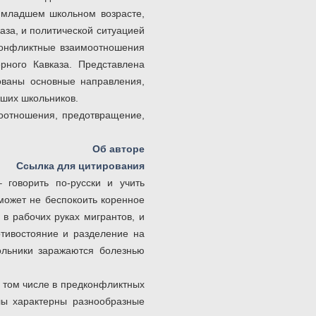
 младшем школьном возрасте,
за, и политической ситуацией
конфликтные взаимоотношения
рного Кавказа. Представлена
ованы основные направления,
ших школьников.
оотношения, предотвращение,
Об авторе
Ссылка для цитирования
 говорить по-русски и учить
 может не беспокоить коренное
в рабочих руках мигрантов, и
отивостояние и разделение на
ольники заражаются болезнью
 том числе в предконфликтных
лы характерны разнообразные