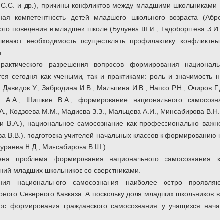
а С.С. и др.), причины конфликтов между младшими школьниками 
ная компетентность детей младшего школьного возраста (Абро
го поведения в младшей школе (Булуева Ш.И., Гадоборшева З.И.,
вливают необходимость осуществлять профилактику конфликтн
.
практического разрешения вопросов формирования национал
я сегодня как учеными, так и практиками: роль и значимость 
 Давидов У., Забродина И.В., Малыгина И.В., Напсо Р.Н., Очиров Г.Д
 А.А., Шишкин В.А.; формирование национального самосоз
А., Кодзоева М.М., Мадиева З.З., Мальцева А.И., Минсабирова В.Н.,
и В.А.), национальное самосознание как профессионально важно
ова В.В.), подготовка учителей начальных классов к формированию
Бураева Н.Д., Минсабирова В.Ш.).
на проблема формирования национального самосознания к
ний младших школьников со сверстниками.
ия национального самосознания наиболее остро проявля
рного Северного Кавказа. А поскольку доля младших школьников в
рос формирования гражданского самосознания у учащихся нача