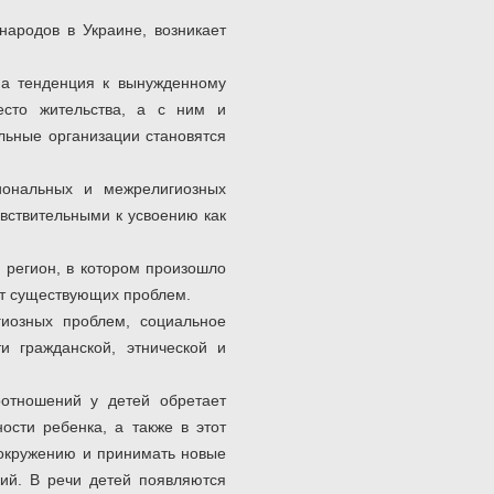
народов в Украине, возникает
на тенденция к вынужденному
есто жительства, а с ним и
льные организации становятся
иональных и межрелигиозных
увствительными к усвоению как
регион, в котором произошло
от существующих проблем.
иозных проблем, социальное
и гражданской, этнической и
отношений у детей обретает
ости ребенка, а также в этот
 окружению и принимать новые
ций. В речи детей появляются