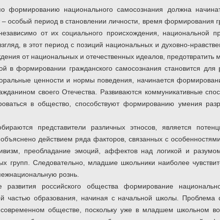
по формированию национального самосознания должна начинат
– особый период в становлении личности, время формирования г
езависимо от их социального происхождения, национальной пр
взгляд, в этот период с позиций национальных и духовно-нравств
дения от национальных и отечественных идеалов, предотвратить
ой в формировании гражданского самосознания становится для 
оральные ценности и нормы поведения, начинается формировани
ажданином своего Отечества. Развиваются коммуникативные спо
роваться в общество, способствуют формированию умения раз
собираются представители различных этносов, является потен
 объяснено действием ряда факторов, связанных с особенностями
тивизм, преобладание эмоций, аффектов над логикой и разумом
ых групп. Следовательно, младшие школьники наиболее чувстви
ежнациональную рознь.
 развития российского общества формирование национально
й частью образования, начиная с начальной школы. Проблема
 современном обществе, поскольку уже в младшем школьном воз