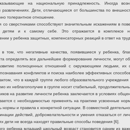
указывающие на национальную принадлежность. Иногда возн
 развлечениях. Дети, отличающиеся от большинства по внешност
чно толерантное отношение.
 со сверстниками способствуют значительным искажениям в пов
 детям и к самому себе. Это отражается в комплексе н
ении у ребенка защитных, компенсаторных реакций в ответ на тру
 в том, что негативные качества, появившиеся у ребенка, бла
та определять все дальнейшее формирование личности, могут о
 развитию полноценных отношений с окружающими людьми, их 
познавания конфликтов и поиска наиболее эффективных способо
ктом, что в каждой группе любого образовательного учреждения 
мо их неблагополучие в группе носит стабильный, продолжительны
иков на развитие личности ребенка заключается в условиях обще
ивается с необходимостью применять на практике усвоенные но
 нормы и правила к конкретной ситуации. В совместной деятельно
инации действий, доброжелательности и умения отказаться от ли
ях дети не всегда находят правильные способы поведения [6].
дого ребенка младший школьный возраст становится одним из важ