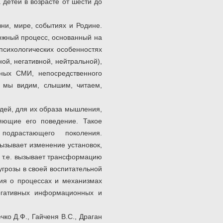
 детей в возрасте от шести до
ни, мире, событиях и Родине.
ложный процесс, основанный на
психологических особенностях
ой, негативной, нейтральной),
нных СМИ, непосредственного
о мы видим, слышим, читаем,
дей, для их образа мышления,
яющие его поведение. Такое
подрастающего поколения.
ызывает изменение установок,
, т.е. вызывает трансформацию
грозы в своей воспитательной
ния о процессах и механизмах
егативных информационных и
о Д.Ф., Гайченя В.С., Драган