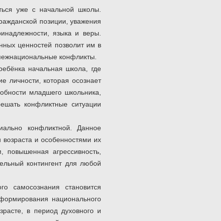
ься уже с начальной школы.
ражданской позиции, уважения
инадлежности, языка и веры.
енных ценностей позволит им в
 межнациональные конфликты.
ребёнка начальная школа, где
е личности, которая осознает
собности младшего школьника,
решать конфликтные ситуации
циально конфликтной. Данное
 возраста и особенностями их
, повышенная агрессивность,
тельный контингент для любой
го самосознания становится
 формирования национального
расте, в период духовного и