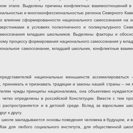
ном этапе. Выделены причины конфликтных взаимоотношений в
альностью и многоконфессиональностью региона Северного Кавка
но влияние сформированности национального самосознания на 
ерстниками в условиях полиэтничного и поликультурного Севе
самосознания младших школьников. Выделены факторы и обосн
ому процессу формирования национального самосознания у млад
ональное самосознание, младший школьник, конфликтные взаим
представителей национальных меньшинств ассимилироваться –
й, принимать и признавать традиции и законы нашей страны – не
телям чужды принципы национализма, она объективно нуждается 
 четко определены в российской Конституции. Вместе с тем пр
я распространяется и в детской среде. Вслед за взрослыми шк
руг к другу.
 школе закладываются основы поведения человека в будущем, и в
 Как для любого социального института, для общественной шко