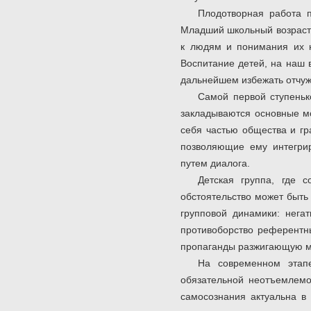
Плодотворная работа 
Младший школьный возраст 
к людям и понимания их н
Воспитание детей, на наш 
дальнейшем избежать отчуж
Самой первой ступеньк
закладываются основные м
себя частью общества и гр
позволяющие ему интегри
путем диалога.
Детская группа, где 
обстоятельство может быть
групповой динамики: нега
противоборство референтн
пропаганды разжигающую м
На современном этапе
обязательной неотъемлемо
самосознания актуальна в