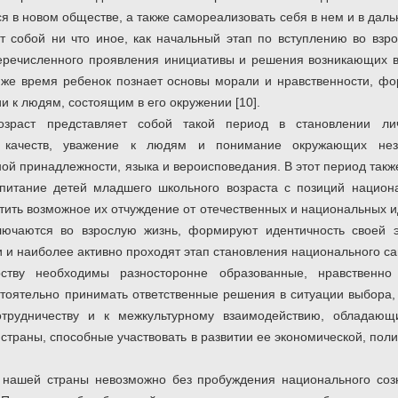
я в новом обществе, а также самореализовать себя в нем и в да
т собой ни что иное, как начальный этап по вступлению во взр
ечисленного проявления инициативы и решения возникающих в
же время ребенок познает основы морали и нравственности, фо
 к людям, состоящим в его окружении [10].
зраст представляет собой такой период в становлении лич
х качеств, уважение к людям и понимание окружающих нез
ой принадлежности, языка и вероисповедания. В этот период так
питание детей младшего школьного возраста с позиций национа
тить возможное их отчуждение от отечественных и национальных и
ключаются во взрослую жизнь, формируют идентичность своей э
 и наиболее активно проходят этап становления национального с
ству необходимы разносторонне образованные, нравственно
тоятельно принимать ответственные решения в ситуации выбора,
отрудничеству и к межкультурному взаимодействию, обладающ
 страны, способные участвовать в развитии ее экономической, поли
 нашей страны невозможно без пробуждения национального соз