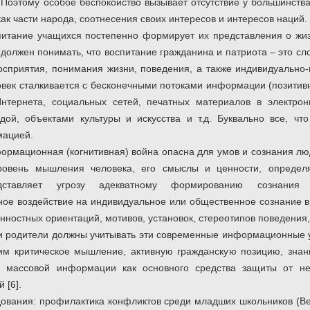
Поэтому особое беспокойство вызывает отсутствие у большинства
как части народа, соотнесения своих интересов и интересов наций.
итание учащихся постепенно формирует их представления о жиз
 должен понимать, что воспитание гражданина и патриота – это с
осприятия, понимания жизни, поведения, а также индивидуально-
овек сталкивается с бесконечными потоками информации (позитивн
нтернета, социальных сетей, печатных материалов в электро
ой, объектами культуры и искусства и т.д. Буквально все, чт
мацией.
ормационная (когнитивная) война опасна для умов и сознания лю
ровень мышления человека, его смыслы и ценности, определ
дставляет угрозу адекватному формированию сознания 
ое воздействие на индивидуальное или общественное сознание в
ностных ориентаций, мотивов, установок, стереотипов поведения
 и родители должны учитывать эти современные информационные у
 им критическое мышление, активную гражданскую позицию, зна
в массовой информации как основного средства защиты от н
 [6].
вания: профилактика конфликтов среди младших школьников (Вечк