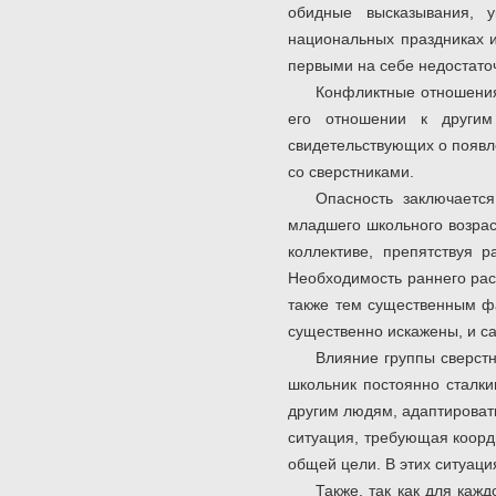
обидные высказывания, 
национальных праздниках и
первыми на себе недостато
Конфликтные отношения
его отношении к другим
свидетельствующих о появл
со сверстниками.
Опасность заключается
младшего школьного возрас
коллективе, препятствуя
Необходимость раннего рас
также тем существенным фа
существенно искажены, и са
Влияние группы сверстн
школьник постоянно сталк
другим людям, адаптировать
ситуация, требующая коорд
общей цели. В этих ситуаци
Также, так как для каж