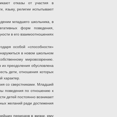
икают отказы от участия в
и, языку, религии испытывают
едении младшего школьника, в
егативных форм поведения,
дности в его взаимоотношениях
годаря особой «способности»
бнаружиться в новом школьном
собственному мировоззрению.
в их преодоления обусловлена
есть дети, отношения которых
й характер.
ния со сверстниками. Младший
рмы поведения по отношению к
сти детей постоянно возникает
чных желаний ради достижения
нейших периодов в жизни, ему