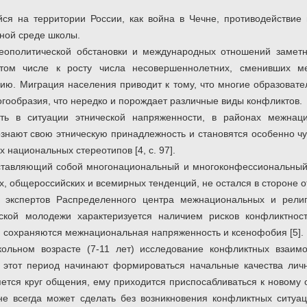
йся на территории России, как война в Чечне, противодействие 
ьной среде школы.
еополитической обстановки и международных отношений замет
том числе к росту числа несовершеннолетних, сменивших м
ию. Миграция населения приводит к тому, что многие образовате
огообразия, что нередко и порождает различные виды конфликтов.
ть в ситуации этнической напряженности, в районах межнац
ознают свою этническую принадлежность и становятся особенно ч
х национальных стереотипов [4, с. 97].
ставляющий собой многонациональный и многоконфессиональный 
, общероссийских и всемирных тенденций, не остался в стороне 
 экспертов Распределенного центра межнациональных и религ
зской молодежи характеризуется наличием рисков конфликтност
, сохраняются межнациональная напряженность и ксенофобия [5].
льном возрасте (7-11 лет) исследование конфликтных взаимо
в этот период начинают формироваться начальные качества личн
яется круг общения, ему приходится приспосабливаться к новому
не всегда может сделать без возникновения конфликтных ситуа