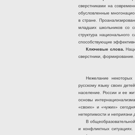
сверстниками на современ
обусловленные многонацион
в стране. Проанализирова
младших школьников со св
структура национального 
способствующие эффективн
Ключевые слова.
Наци
сверстники, формирование.
Нежелание некоторых 
русскому языку своих дете
население. России и ее жи
основы интернационализма
«своих» и «чужих» сегодн
нетерпимости и неприязни д
В общеобразовательной
и конфликтных ситуациях.