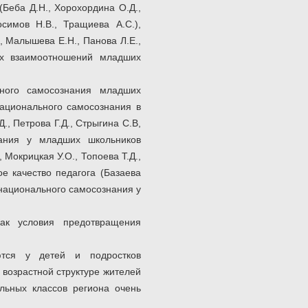
(Беба Д.Н., Хорохордина О.Д.,
симов Н.В., Тращиева А.С.),
 Малышева Е.Н., Панова Л.Е.,
ых взаимоотношений младших
ьного самосознания младших
национального самосознания в
., Петрова Г.Д., Стрыгина С.В,
нания у младших школьников
 Мокрицкая У.О., Топоева Т.Д.,
е качество педагога (Базаева
 национального самосознания у
ак условия предотвращения
ются у детей и подростков
 возрастной структуре жителей
льных классов региона очень