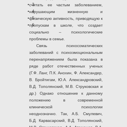
3
считать ее частым заболеванием,
4
нарушающим жизненную и
5
физическую активность, приводящую к
6
пропускам в школе, что создает
социально – психологические
проблемы в семье.
Связь психосоматических
заболеваний с психоэмоциональным
перенапряжением была показана в
ряде работ отечественных ученых
(Г.Ф. Ланг, П.К. Анохин, Ф. Александер,
В. Бройтигам, Ю.А. Александровский,
В.Д. Тополянский, М.В. Струковская и
др.) Однако отношение к данному
положению в современной
клинической психологии
неоднозначно. Так, А.Б. Смулевич,
Б.Д. Карвасарский, В.Д. Тополянский,