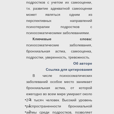
подростков с учетом их самооценки,
т.к. развитие адекватной самооценки
может являться одним из
перспективных направлений
психотерапии подростков с
психосоматическими заболеваниями.
Ключевые слова:
психосоматические заболевания,
бронхиальная астма, самооценка,
подростки, уверенность, тревожность.
Об авторе
Ссылка для цитирования
В числе психосоматических
заболеваний особое место занимает
бронхиальная астма, от которой
ежегодно во всем мире умирают около
0
2-4 тысяч человек. Высокий уровень
1
распространенности бронхиальной
2
астмы среди подростков, позволяет