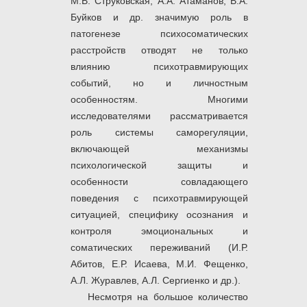
М.В. Струковская, А.А. Атаманов, В.А.
Буйков и др. значимую роль в
патогенезе психосоматических
расстройств отводят не только
влиянию психотравмирующих
событий, но и личностным
особенностям. Многими
исследователями рассматривается
роль системы саморегуляции,
включающей механизмы
психологической защиты и
особенности совладающего
поведения с психотравмирующей
ситуацией, специфику осознания и
контроля эмоциональных и
соматических переживаний (И.Р.
Абитов, Е.Р. Исаева, М.И. Фещенко,
А.Л. Журавлев, А.Л. Сергиенко и др.).
Несмотря на большое количество