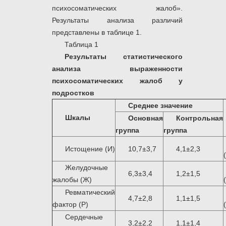
психосоматических жалоб».
Результаты анализа различий
представлены в таблице 1.
Таблица 1
Результаты статистического
анализа выраженности
психосоматических жалоб у
подростков
Среднее значение
Шкалы
Основная
Контрольная
группа
группа
Истощение (И)
10,7±3,7
4,1±2,3
Желудочные
6,3±3,4
1,2±1,5
жалобы (Ж)
Ревматический
4,7±2,8
1,1±1,5
фактор (Р)
Сердечные
3,2±2,2
1,1±1,4