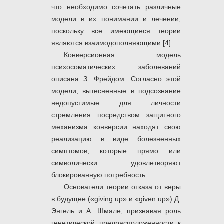
что необходимо сочетать различные
модели в их понимании и лечении,
поскольку все имеющиеся теории
являются взаимодополняющими [4].
Конверсионная модель
психосоматических заболеваний
описана З. Фрейдом. Согласно этой
модели, вытесненные в подсознание
недопустимые для личности
стремления посредством защитного
механизма конверсии находят свою
реализацию в виде болезненных
симптомов, которые прямо или
символически удовлетворяют
блокированную потребность.
Основатели теории отказа от веры
в будущее («giving up» и «given up») Д.
Энгель и А. Шмале, признавая роль
генетической предрасположенности к