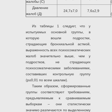
жалобы (С)
Давление
24,7±7,0
7,6±2,9
жалоб (Д)
Из таблицы 1 следует, что у
испытуемых основной группы, в
которую вошли подростки,
страдающие бронхиальной астмой,
выраженность всех психосоматических
жалоб значительно выше, чем у
подростков, не страдающих
психосоматическими заболеваниями,
составивших контрольную группу
(р≤0,01 по всем шкалам).
Таким образом, сформированные
группы соответствуют требованиям,
предъявляемым к сравниваемым
выборкам – они статистически
значимо различаются по выделенному