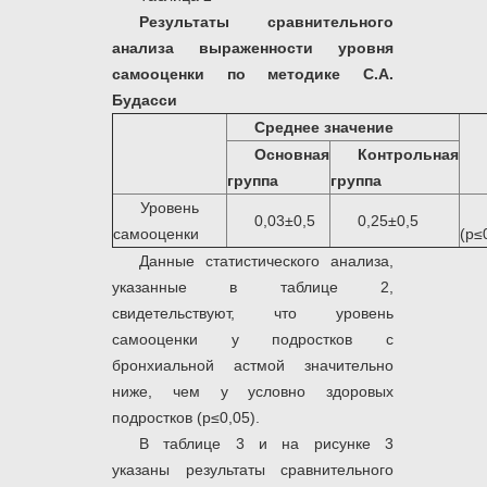
Результаты сравнительного
анализа выраженности уровня
самооценки по методике С.А.
Будасси
Среднее значение
Основная
Контрольная
группа
группа
Уровень
0,03±0,5
0,25±0,5
самооценки
(р≤
Данные статистического анализа,
указанные в таблице 2,
свидетельствуют, что уровень
самооценки у подростков с
бронхиальной астмой значительно
ниже, чем у условно здоровых
подростков (р≤0,05).
В таблице 3 и на рисунке 3
указаны результаты сравнительного