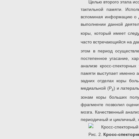
Целью второго этапа ис
тактильной памяти. Испол
вспоминая информацию о да
выполнении данной деятел
коры, который имеет след
часто встречающийся на да
этом в период осуществле
постепенное угасание, х
анализе кросс-спекторных
памяти выступает именно а
задних отделах коры бол
медиальной (Р
) и латерал
z
зонам коры больших полу
фрагменте позволил оцени
мозга. Качественный анали
периодичный и цикличный, 
Рис. 2.
Кросс-спекторн