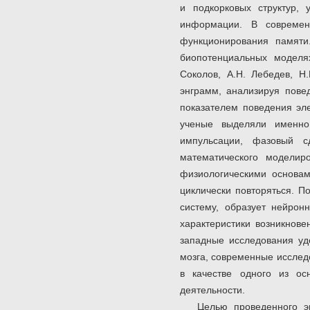
и подкорковых структур,
информации. В современ
функционирования памяти
биопотенциальных моделя
Соколов, А.Н. Лебедев, Н
энграмм, анализируя пове
показателем поведения эле
ученые выделяли именно 
импульсации, фазовый с
математического моделир
физиологическими основам
циклически повторяться. П
систему, образует нейрон
характеристики возникнове
западные исследования уд
мозга, современные исслед
в качестве одного из ос
деятельности.
Целью
проведенного 