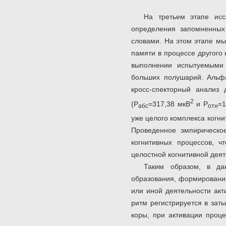
На третьем этапе исс
определения запомненных
словами. На этом этапе мы
памяти в процессе другого
выполнении испытуемыми 
больших полушарий. Альфа
кросс-спекторный анализ
2
(Р
=317,38 мкВ
и Р
=1
абс
отн
уже целого комплекса когн
Проведенное эмпирическое
когнитивных процессов, ч
целостной когнитивной деят
Таким образом, в да
образования, формирования
или иной деятельности акт
ритм регистрируется в зат
коры, при активации проц