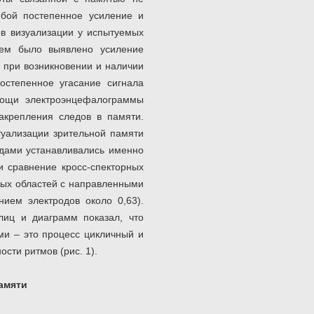
обой постепенное усиление и
ов визуализации у испытуемых
чем было выявлено усиление
 при возникновении и наличии
остепенное угасание сигнала
омощи электроэнцефалограммы
закрепления следов в памяти.
туализации зрительной памяти
одами устанавливались именно
и сравнение кросс-спекторных
вых областей с направленными
ием электродов около 0,63).
лиц и диаграмм показал, что
ми – это процесс цикличный и
сти ритмов (рис. 1).
амяти