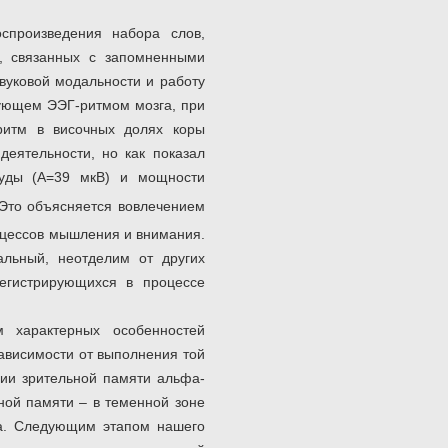
спроизведения набора слов,
, связанных с запомненными
вуковой модальности и работу
рующем ЭЭГ-ритмом мозга, при
ритм в височных долях коры
еятельности, но как показал
туды (А=39 мкВ) и мощности
 Это объясняется вовлечением
роцессов мышления и внимания.
альный, неотделим от других
регистрирующихся в процессе
 характерных особенностей
ависимости от выполнения той
ации зрительной памяти альфа-
ьной памяти – в теменной зоне
га. Следующим этапом нашего