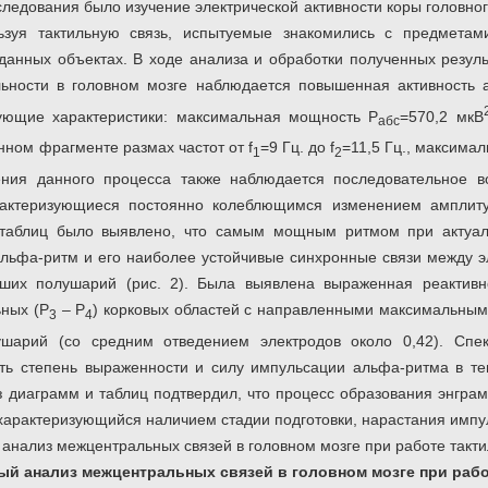
следования было изучение электрической активности коры головног
ьзуя тактильную связь, испытуемые знакомились с предметами
нных объектах. В ходе анализа и обработки полученных резуль
ьности в головном мозге наблюдается повышенная активность 
ующие характеристики: максимальная мощность Р
=570,2 мкВ
абс
нном фрагменте размах частот от f
=9 Гц. до f
=11,5 Гц., максима
1
2
ния данного процесса также наблюдается последовательное в
арактеризующиеся постоянно колеблющимся изменением амплит
 таблиц было выявлено, что самым мощным ритмом при актуал
льфа-ритм и его наиболее устойчивые синхронные связи между э
ьших полушарий (рис. 2). Была выявлена выраженная реактив
ьных (Р
– Р
) корковых областей с направленными максимальны
3
4
шарий (со средним отведением электродов около 0,42). Спе
ть степень выраженности и силу импульсации альфа-ритма в те
з диаграмм и таблиц подтвердил, что процесс образования энгра
характеризующийся наличием стадии подготовки, нарастания импул
ый анализ межцентральных связей в головном мозге
при раб