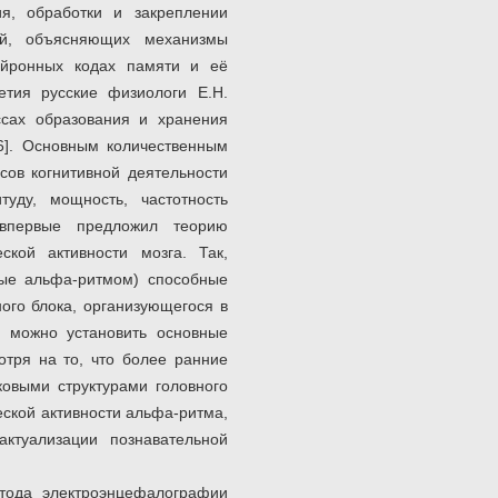
я, обработки и закреплении
ий, объясняющих механизмы
ейронных кодах памяти и её
етия русские физиологи Е.Н.
ссах образования и хранения
 6]. Основным количественным
сов когнитивной деятельности
уду, мощность, частотность
 впервые предложил теорию
кой активности мозга. Так,
ные альфа-ритмом) способные
ного блока, организующегося в
о можно установить основные
отря на то, что более ранние
овыми структурами головного
еской активности альфа-ритма,
актуализации познавательной
тода электроэнцефалографии