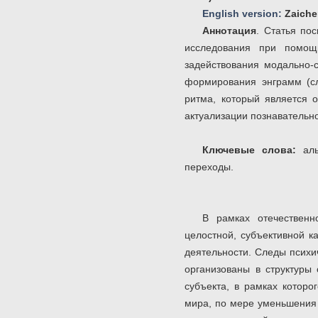
English version:
Zaiche
Аннотация
. Статья по
исследования при помощи
задействования модально-
формирования энграмм (сл
ритма, который является 
актуализации познавательн
Ключевые слова:
ал
переходы.
В рамках отечественн
целостной, субъективной к
деятельности. Следы психи
организованы в структуры
субъекта, в рамках которо
мира, по мере уменьшения 