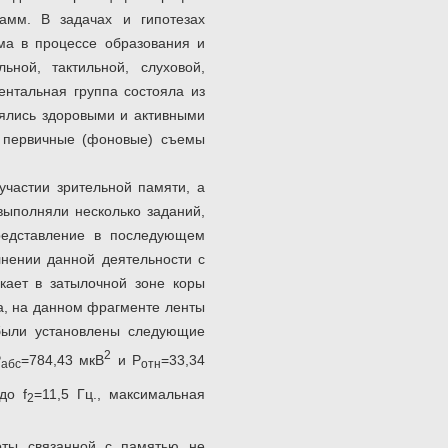
рамм. В задачах и гипотезах
ма в процессе образования и
ьной, тактильной, слуховой,
ентальная группа состояла из
лялись здоровыми и активными
и первичные (фоновые) съемы
участии зрительной памяти, а
ыполняли несколько заданий,
редставление в последующем
нении данной деятельности с
кает в затылочной зоне коры
а, на данном фрагменте ленты
 были установлены следующие
2
Р
=784,43 мкВ
и Р
=33,34
абс
отн
до f
=11,5 Гц., максимальная
2
боты связанной с памятью не