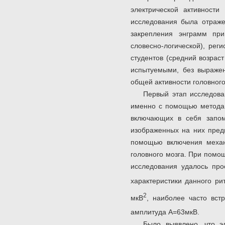
электрической активности
исследования была отраже
закрепления энграмм при
словесно-логической), рег
студентов (средний возрас
испытуемыми, без выраже
общей активности головного
Первый этап исследова
именно с помощью метода 
включающих в себя запом
изображенных на них пред
помощью включения механи
головного мозга. При помо
исследования удалось пр
характеристики данного р
2
мкВ
, наиболее часто вст
амплитуда А=63мкВ.
Было выявлено, что э