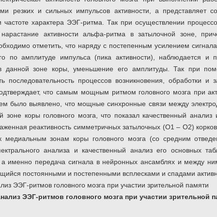
ями резких и сильных импульсов активности, а представляет с
 частоте характера ЭЭГ-ритма. Так при осуществлении процесс
 нарастание активности альфа-ритма в затылочной зоне, при
бходимо отметить, что наряду с постепенным усилением сигнала
го по амплитуде импульса (пика активности), наблюдается и п
и в данной зоне коры, уменьшение его амплитуды. Так при п
ть последовательность процессов возникновения, обработки и 
одтверждает, что самым мощным ритмом головного мозга при ак
чем было выявлено, что мощные синхронные связи между электр
 зоне коры головного мозга, что показал качественный анализ 
аженная реактивность симметричных затылочных (О1 – О2) корко
 медиальным зонам коры головного мозга (со средним отведен
ектрального анализа и качественный анализ его основных таб
 а именно передача сигнала в нейронных ансамблях и между ни
щийся постоянными и постепенными всплесками и спадами активно
нализ ЭЭГ-ритмов головного мозга при участии зрительной п