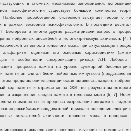
 участвующих в сложных механизмах запоминания, вспоминани
ной психофизиологии существует большое количество теор
. Наиболее проработанной, системной выступает теория о н
х в рамках векторной психофизиологии. В последние десятил
.П. Бехтерева и многие другие рассматривали вопрос о проце
дение нейронных ансамблей и их электрическую активность [4,
ктрической активности головного мозга при актуализации процес
альфа-ритм, оценивая его основные характеристики (амплит
двиг и особенности синхронизации ритма). А.Н. Лебедев
ования процессов памяти на уровне суммарной биоэлектричес
и памяти он считал блоки нейронных импульсов (представлен
о этим представлениям электрическая активность каждого нейрон
ный код памяти и отражается на ЭЭГ, по результатам которог
ния и закрепления следов памяти в головном мозге [5, 7]. Несм
еляли внимание связи процесса закрепления энграмм с подкорк
ования российских исследователей, признают поведение электрич
новных показателей активности головного мозга в процессе 
эмпирического исследования являлось изучение с помощью ме