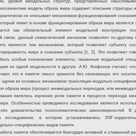
ий, уровня амодальных структур, представленных смысловыми
хосемантики модель образа мира содержит описание структуры 
 практически не описывает механизмов функционирования сознания
который лежит в основе функционирования образа мира является 
ается как обязательный элемент модельной конструкции пси
й связи, данный семантический механизм позволяет по-другому 
ть является тем механизмом, который позволяет субъекту сох
прерывность мира в сознании субъекта [1, 2]. Это позволяет го
 быть особые психические элементы, лишенные модальной спе
ии из одной модальности в другую. А.Ю. Агафонов считает, чт
мечает, что в памяти смысл хранится без означающих его носите
 одним из основных механизмов трансляции модально-специфиче
оя образа мира (процесс межмодальных переходов, или межмодал
вания являлось изучение роли памяти в процессе перехода ме
мира. Особенностью проводимого исследования является исполь
елях доказательства психосемантических закономерностей. В
па исследования, в котором устанавливались ЭЭГ-коррелят
ально-специфических видов памяти.
абота памяти обеспечивается благодаря активной и слаженной р