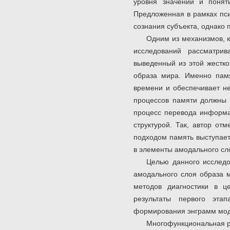
уровня значений и понят
Предложенная в рамках пси
сознания субъекта, однако
Одним из механизмов, 
исследований рассматрив
выведенный из этой жестко
образа мира. Именно памя
времени и обеспечивает не
процессов памяти должны
процесс перевода информац
структурой. Так, автор от
подходом память выступает
в элементы амодального сл
Целью данного исследо
амодального слоя образа 
методов диагностики в ц
результаты первого эта
формирования энграмм мод
Многофункциональная р