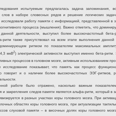
ледования испытуемым предлагалась задача запоминания, во
 слов в наборе словесных рядов и решение логических задач
 исследовали работу памяти с информацией, представленной в з
 когнитивного процесса (мышления). Важно отметить, что домини
данной деятельности, выступил более высокочастотный бета-
-ритм также присутствовал на всем этапе выполнения данной д
 доминирующем ритмом по показателям максимальных ампли
2
4,3 мкВ
) электрической активности выступил именно бета-ритм.
итивных процессов в головном мозге, активным использованием п
 исследование показывает, что память как процесс функцион
то говорит и о наличии более высокочастотных ЭЭГ-ритмов, 
ельности.
нной работе было отражено, насколько важным показателем
 и закрепления следов памяти является альфа-ритм, который в з
ивизируется в разных участках коры головного мозга. При актив
ылочных областях коры головного мозга, при актуализации тактил
ессов слуховой памяти – в височных долях коры головного моз