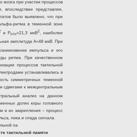
о мозга при участии процессов
, впоследствии представляя,
татов было выявлено, что при
альфа-ритма в теменной зоне
2
2
и Р
=21,3 мкВ
, наиболее
отн
льная амплитуда А=48 мкВ. При
озникновение импульса и его
уды ритма. При качественном
изации процессов тактильной
лектродами устанавливались в
ность симметричных теменной
ми сдвигами к межцентральным
ктральный анализ на данном
менных долях коры головного
мм и их закрепления – процесс
ьса, пика и спада сигнала.
оте тактильной памяти