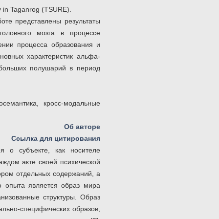
ty in Taganrog (TSURE).
боте представлены результаты
головного мозга в процессе
ении процесса образования и
новных характеристик альфа-
 больших полушарий в период
осемантика, кросс-модальные
Об авторе
Ссылка для цитирования
я о субъекте, как носителе
каждом акте своей психической
ором отдельных содержаний, а
о опыта является образ мира
анизованные структуры. Образ
ально-специфических образов,