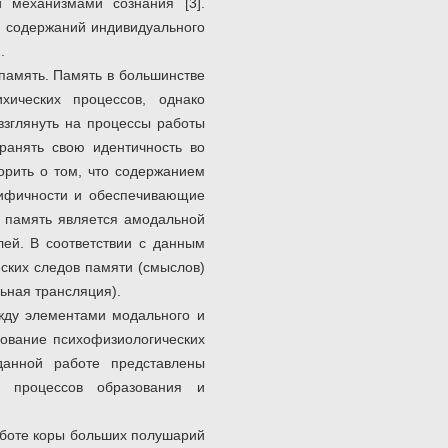
 механизмами сознания [3].
и содержаний индивидуального
.
память. Память в большинстве
хических процессов, однако
взглянуть на процессы работы
ранять свою идентичность во
ворить о том, что содержанием
цифичности и обеспечивающие
о память является амодальной
лей. В соответствии с данным
ских следов памяти (смыслов)
ьная трансляция).
жду элементами модального и
зование психофизиологических
 данной работе представлены
ы процессов образования и
аботе коры больших полушарий