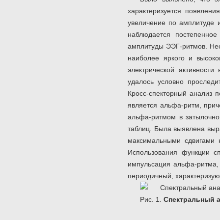
характеризуется появлени
увеличение по амплитуде и
наблюдается постепенное
амплитуды ЭЭГ-ритмов. Нео
наиболее яркого и высоко
электрической активност
удалось условно проследи
Кросс-спекторный анализ п
является альфа-ритм, при
альфа-ритмом в затылочной
таблиц. Была выявлена выр
максимальными сдвигами к
Использования функции сп
импульсация альфа-ритма,
периодичный, характеризую
Рис. 1.
Спектральный а