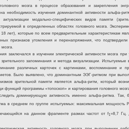
 головного мозга в процессе образования и закрепления энг
на необходимость изучения доминантной активности альфа-рит
 актуализации модально-специфических видов памяти (зрител
истрируемой в определенных областях головного мозга. Эксперим
т 18 лет), которые по всем предварительным характеристикам яв
нных признаков утомления и перенапряжения, что подтвердил
 мозга.
ния заключался в изучении электрической активности мозга при 
зрительного запоминания и метода визуализации. Испытуемые в
инание различных карточек с картинками, воспоминание и п
метов. Было выявлено, что доминантным ЭЭГ-ритмом при выпол
змов зрительной памяти является альфа-ритм, который возни
щи функций программы «топоскоп» и картирования головного мозг
оследить доминирующую активность именно альфа-ритма. Так,
итма в среднем по группе испытуемых: максимальная мощность 
речающийся на данном фрагменте размах частот от f
=8,7 Гц. 
1
лектрическая активность головного мозга при выполнении ра