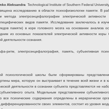
nko Aleksandra
Technological Institute of Southern Federal Universi
священа исследованию в области психофизиологии памяти. В ра
 метода электроэнцефалографии электрической активности 
специфических видов памяти. Исследование заключалось в изуч
едов памяти) в коре головного мозга на основании анализа ос
одним из основных показателей электрической активности коры
ой деятельности сознания.
ьфа-ритм, электроэнцефалография, память, субъективная псих
ой психологической школы были сформированы представлени
артины мира, которую он выстраивает в течение всей жизни и в 
ческой деятельности в сознании субъекта представляются не наб
 субъективного опыта. Модельным представлением субъективног
го все психические содержания определены в иерархически орг
дифференцированности своих элементов, состоит из уровня мод