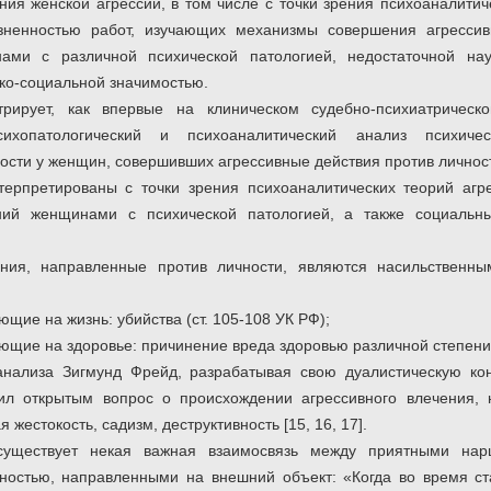
ния женской агрессии, в том числе с точки зрения психоаналити
зненностью работ, изучающих механизмы совершения агрессив
ами с различной психической патологией, недостаточной нау
ко-социальной значимостью.
рирует, как впервые на клиническом судебно-психиатричес
сихопатологический и психоаналитический анализ психиче
ости у женщин, совершивших агрессивные действия против личнос
терпретированы с точки зрения психоаналитических теорий аг
ний женщинами с психической патологией, а также социальн
ения, направленные против личности, являются насильственн
ющие на жизнь: убийства (ст. 105-108 УК РФ);
ющие на здоровье: причинение вреда здоровью различной степени т
анализа Зигмунд Фрейд, разрабатывая свою дуалистическую ко
вил открытым вопрос о происхождении агрессивного влечения
 жестокость, садизм, деструктивность [15, 16, 17].
существует некая важная взаимосвязь между приятными нар
вностью, направленными на внешний объект: «Когда во время с