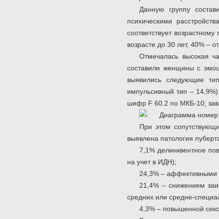
Данную группу состав
психическими расстройств
соответствует возрастному
возрасте до 30 лет, 40% – от
Отмечалась высокая ча
составили женщины с эмоц
выявились следующие тип
импульсивный тип – 14,9%)
шифр F 60.2 по МКБ-10; зав
При этом сопутствующ
выявлена патология пуберт
7,1% делинквентное по
на учет в ИДН);
24,3% – аффективными 
21,4% – снижением заи
средних или средне-специа
4,3% – повышенной секс