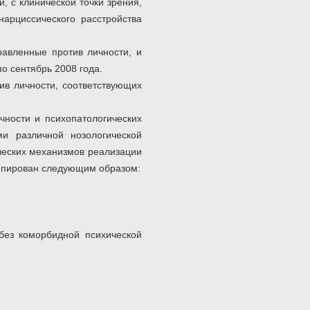
, с клинической точки зрения,
нарциссического расстройства
авленные против личности, и
о сентябрь 2008 года.
в личности, соответствующих
чности и психопатологических
и различной нозологической
ических механизмов реализации
уппирован следующим образом:
(без коморбидной психической