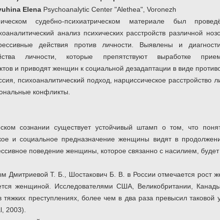
yuhina Elena
Psychoanalytic Center "Alethea", Voronezh
ическом судебно-психиатрическом материале был проведё
хоаналитический анализ психических расстройств различной ноз
рессивные действия против личности. Выявлены и диагност
ройства личности, которые препятствуют выработке пр
тов и приводят женщин к социальной дезадаптации в виде против
ссия, психоаналитический подход, нарциссическое расстройство л
сональные конфликты.
ском сознании существует устойчивый штамп о том, что поня
кое и социальное предназначение женщины видят в продолжен
рессивное поведение женщины, которое связанно с насилием, буде
м Дмитриевой Т. Б., Шостакович Б. В. в России отмечается рост ж
ется женщиной. Исследователями США, Великобритании, Канады
тяжких преступлениях, более чем в два раза превысил таковой у 
l, 2003).