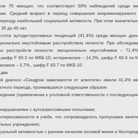
или 70 женщин, что соответствует 50% наблюдений среди ж
ами. Средний возраст в период совершения инкриминируемого 
 периоду наибольшей социальной активности. При этом значитель
 30 до 40 лет.
стота аутодеструктивных тенденций (41,4%) среди женщин данн
ионально неустойчивым расстройством личности. При обследов
ы расстройств личности: эмоционально неустойчивое – 71,4%
 шифр F 60.3 по МКБ-10; истерическое – 14,3%, шифр F 60.4 по 
исимое – 5,7% , шифр F 60.7 по МКБ-10.
ий диагноз «Синдром зависимости от алкоголя» имели 41,4% 
атного периода, проявившаяся следующим образом:
ведение (привлечение к уголовной ответственности с последующи
нарушениями с аутоагрессивными попытками;
нтересованности в учебе, что сопровождалось пропусками заня
льных учреждениях;
уальной активностью с ранним началом половой жизни и беспоря