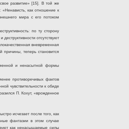
свое развитие» [15]. В той же
: «Ненависть, как отношение к
 внешнего мира с его потоком
структивность: по ту сторону
и деструктивности отсутствуют
 злокачественная вневременная
й причины, теперь становится
ременной и ненасытной формы
менее противоречивых фактов
нной чувствительности к обиде
ыразился П. Кохут, «врожденное
стро исчезает после того, как
льные фантазии в этом случае
твуют как ненасыщаемые силы