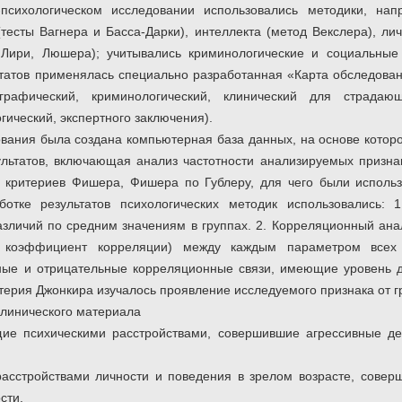
-психологическом исследовании использовались методики, на
(тесты Вагнера и Басса-Дарки), интеллекта (метод Векслера), л
 Лири, Люшера); учитывались криминологические и социальные
татов применялась специально разработанная «Карта обследован
ографический, криминологический, клинический для страдаю
гический, экспертного заключения).
вания была создана компьютерная база данных, на основе которо
льтатов, включающая анализ частотности анализируемых призна
е критериев Фишера, Фишера по Гублеру, для чего были исполь
аботке результатов психологических методик использовались: 
зличий по средним значениям в группах. 2. Корреляционный анал
я коэффициент корреляции) между каждым параметром всех 
ые и отрицательные корреляционные связи, имеющие уровень д
ерия Джонкира изучалось проявление исследуемого признака от гр
клинического материала
ие психическими расстройствами, совершившие агрессивные де
расстройствами личности и поведения в зрелом возрасте, совер
сти.