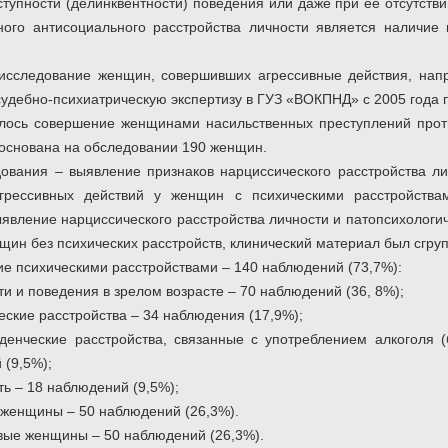
тупности (делинквентности) поведения или даже при ее отсутствии
ого антисоциального расстройства личности является наличие 
сследование женщин, совершивших агрессивные действия, напр
дебно-психиатрическую экспертизу в ГУЗ «ВОКПНД» с 2005 года п
лось совершение женщинами насильственных преступлений проти
а основана на обследовании 190 женщин.
дования – выявление признаков нарциссического расстройства ли
грессивных действий у женщин с психическими расстройствам
ыявление нарциссического расстройства личности и патопсихолог
нщин без психических расстройств, клинический материал был сгр
е психическими расстройствами – 140 наблюдений (73,7%):
ти и поведения в зрелом возрасте – 70 наблюдений (36, 8%);
еские расстройства – 34 наблюдения (17,9%);
еденческие расстройства, связанные с употреблением алкоголя 
 (9,5%);
ть – 18 наблюдений (9,5%);
 женщины – 50 наблюдений (26,3%).