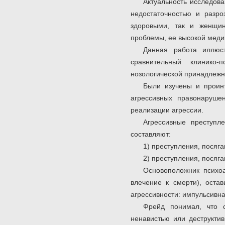
Актуальность исследова
недостаточностью и разро
здоровыми, так и женщин
проблемы, ее высокой меди
Данная работа иллюст
сравнительный клинико-п
нозологической принадлежн
Были изучены и проин
агрессивных правонаруше
реализации агрессии.
Агрессивные преступл
составляют:
1) преступления, посяга
2) преступления, посяга
Основоположник психо
влечение к смерти), оста
агрессивности: импульсивная
Фрейд понимал, что 
ненавистью или деструкти