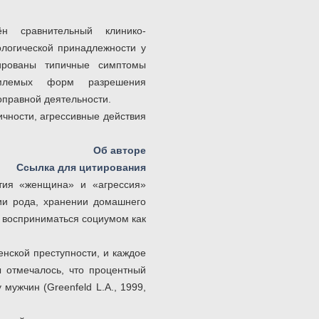
н сравнительный клинико-
ологической принадлежности у
ированы типичные симптомы
иемлемых форм разрешения
оправной деятельности.
ичности, агрессивные действия
Об авторе
Ссылка для цитирования
тия «женщина» и «агрессия»
ии рода, хранении домашнего
т восприниматься социумом как
енской преступности, и каждое
 отмечалось, что процентный
мужчин (Greenfeld L.A., 1999,