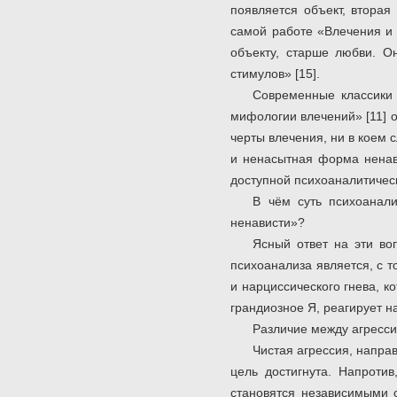
появляется объект, вторая
самой работе «Влечения и 
объекту, старше любви. О
стимулов» [15].
Современные классики 
мифологии влечений» [11] о
черты влечения, ни в коем 
и ненасытная форма ненави
доступной психоаналитичес
В чём суть психоанал
ненависти»?
Ясный ответ на эти во
психоанализа является, с т
и нарциссического гнева, к
грандиозное Я, реагирует н
Различие между агресси
Чистая агрессия, напра
цель достигнута. Напроти
становятся независимыми 