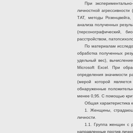
При экспериментально
личностной агрессивности 
ТАТ, методы Розенцвейга,
анализа полученных резуль
(персонографический, би
расстройством, патопсихоло
По материалам исследо
обработка полученных резу
удельный вес), вычислени
Microsoft Excel. При обр
определения значимости ра
(мерой которой являетс
обнаруженные положительн
менее 0,95. С помощью крит
Общая характеристика 
1. Женщины, страдающ
личности.
1.1. Группа женщин с 
направленные против лично