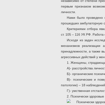
независимо от степени прес
первым признаком возможн
личности.
Нами было проведено и
прошедших амбулаторную су
Критериями отбора яви
ст. 105 – 116 УК РФ. Работ
Исходя из задач иссле
механизмов реализации а
принадлежности, а также в
агрессивных действий у же
1. Женщины, страдающи
А)- расстройства личнос
Б)- органические психич
В)- психические и пов
патологии) – 18 наблюдений
Г)- умственная отсталос
2. Психически здоровые