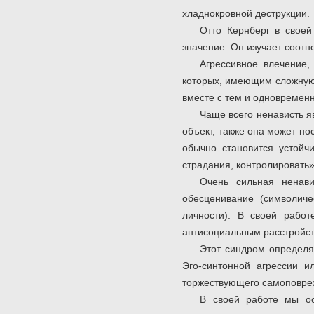
хладнокровной деструкции.
Отто Кернберг в своей
значение. Он изучает соотн
Агрессивное влечение,
которых, имеющим сложную с
вместе с тем и одновременн
Чаще всего ненависть я
объект, также она может но
обычно становится устойч
страдания, контролировать» 
Очень сильная ненави
обесценивание (символиче
личности). В своей рабо
антисоциальным расстройст
Этот синдром определяе
Эго-синтонной агрессии 
торжествующего самоповреж
В своей работе мы ос