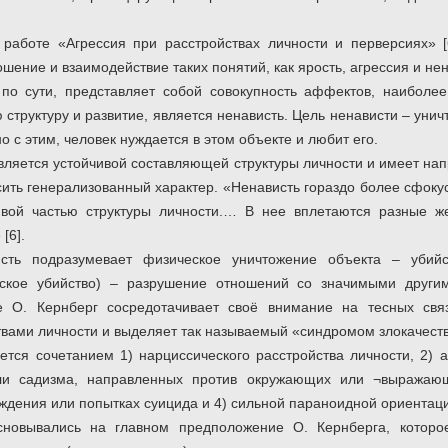
 работе «Агрессия при расстройствах личности и перверсиях» 
ошение и взаимодействие таких понятий, как ярость, агрессия и нен
 по сути, представляет собой совокупность аффектов, наиболе
труктуру и развитие, является ненависть. Цель ненависти – унич
о с этим, человек нуждается в этом объекте и любит его.
вляется устойчивой составляющей структуры личности и имеет на
сить генерализованный характер. «Ненависть гораздо более сфокус
ивой частью структуры личности.… В нее вплетаются разные же
[6].
сть подразумевает физическое уничтожение объекта – убийс
ское убийство) – разрушение отношений со значимыми другим
те О. Кернберг сосредотачивает своё внимание на тесных св
вами личности и выделяет так называемый «синдромом злокачеств
тся сочетанием 1) нарциссического расстройства личности, 2) а
или садизма, направленных против окружающих или ¬выражаю
дения или попытках суицида и 4) сильной параноидной ориентац
новывались на главном предположение О. Кернберга, которо