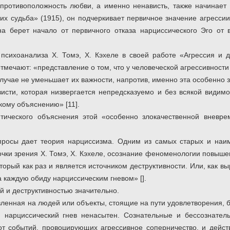
 противоположность любви, а именно ненависть, также начинает 
их судьба» (1915), он подчеркивает первичное значение агрессии
на берет начало от первичного отказа нарциссического Эго от
психоанализа Х. Томэ, Х. Кэхеле в своей работе «Агрессия и де
тмечают: «представление о том, что у человеческой агрессивности 
случае не уменьшает их важности, напротив, именно эта особенно
сти, которая низвергается непредсказуемо и без всякой видимо
кому объяснению» [11].
итического объяснения этой «особенно злокачественной внев
просы дает теория нарциссизма. Одним из самых старых и наи
очки зрения Х. Томэ, Х. Кэхеле, осознание феноменологии повыше
оторый как раз и является источником деструктивности. Или, как в
а каждую обиду нарциссическим гневом» [].
й и деструктивностью значительно.
вленная на людей или объекты, стоящие на пути удовлетворения, бы
в, нарциссический гнев ненасытен. Сознательные и бессознате
от событий, провоцирующих агрессивное соперничество, и дейс