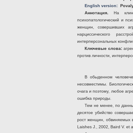
English version:
Poval
Аннотация.
На клин
психопатологический и пси
женщин, совершивших аг
нарциссического расст
интерперсональных конфлик
Ключевые слова:
агре
против личности, интерпер
В обыденном человече
несовместимы. Биологичес
очага и поэтому, любое аг
ошибка природы.
Тем не менее, по данны
десятое убийство соверша
рост женщин, обвиняемых в 
Laishes J., 2002, Baird V. et a