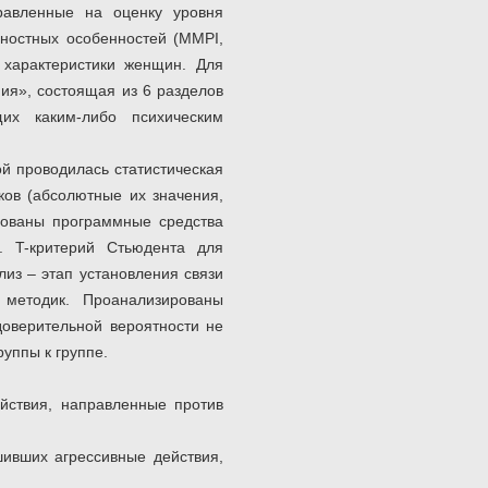
правленные на оценку уровня
ичностных особенностей (MMPI,
 характеристики женщин. Для
ия», состоящая из 6 разделов
щих каким-либо психическим
й проводилась статистическая
ков (абсолютные их значения,
зованы программные средства
1. T-критерий Стьюдента для
из – этап установления связи
методик. Проанализированы
оверительной вероятности не
уппы к группе.
йствия, направленные против
шивших агрессивные действия,