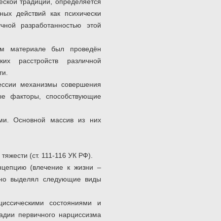
ческой традиции, определяется
ных действий как психически
чной разработанностью этой
ком материале был проведён
ских расстройств различной
ти.
рессии механизмы совершения
ые факторы, способствующие
ыми. Основной массив из них
яжести (ст. 111-116 УК РФ).
нцепцию (влечение к жизни –
, но выделял следующие виды
циссическими состояниями и
тадии первичного нарциссизма