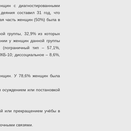
енщин с диагностированными
деяния составил 31 год, что
ная часть женщин (50%) была в
ой группы, 32,9% из которых
ании у женщин данной группы
 (пограничный тип – 57,1%,
МКБ-10; диссоциальное – 8,6%,
женщин. У 78,6% женщин была
м осуждением или постановкой
тий или прекращением учёбы в
дочными связями.